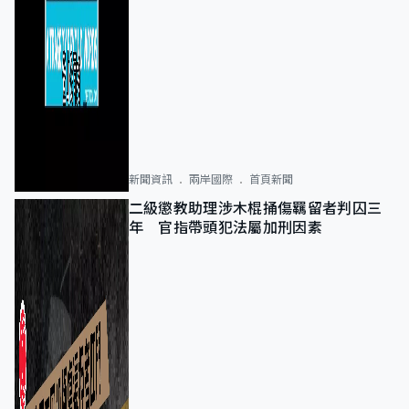
新聞資訊
兩岸國際
首頁新聞
二級懲教助理涉木棍捅傷羈留者判囚三
年 官指帶頭犯法屬加刑因素