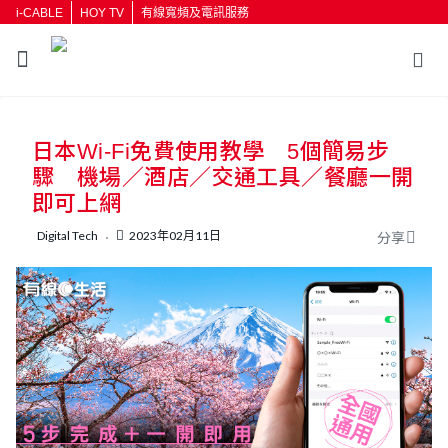
i-CABLE
HOY TV
有線寬頻及電訊服務
返回
日本Wi-Fi免費使用教學 5個簡易步
按輸入鍵開始搜尋
驟 機場／酒店／交通工具／餐廳一開
即可上網
Digital Tech
2023年02月11日
分享