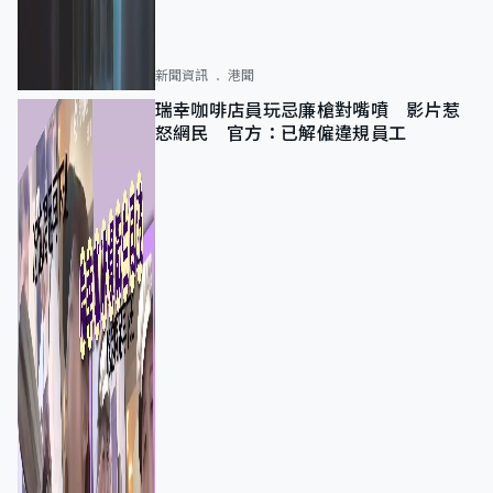
新聞資訊
港聞
瑞幸咖啡店員玩忌廉槍對嘴噴 影片惹
怒網民 官方：已解僱違規員工