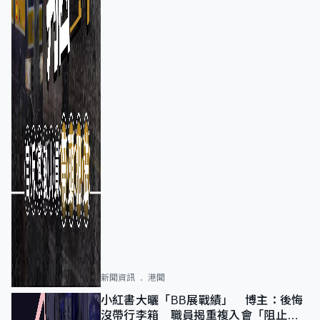
新聞資訊
港聞
小紅書大曬「BB展戰績」 博主：後悔
沒帶行李箱 職員揭重複入會「阻止唔