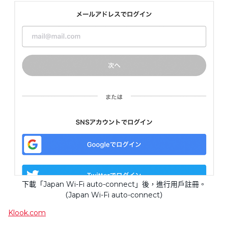
下載「Japan Wi-Fi auto-connect」後，進行用戶註冊。
（Japan Wi-Fi auto-connect）
Klook.com