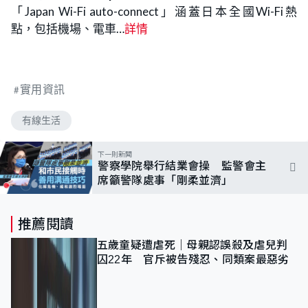
「Japan Wi-Fi auto-connect」涵蓋日本全國Wi-Fi熱
點，包括機場、電車…
詳情
實用資訊
有線生活
下一則新聞
警察學院舉行結業會操 監警會主
席籲警隊處事「剛柔並濟」
推薦閱讀
五歲童疑遭虐死｜母親認誤殺及虐兒判
囚22年 官斥被告殘忍、同類案最惡劣