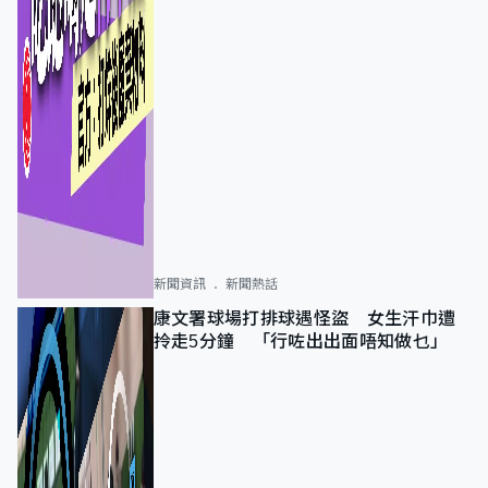
新聞資訊
新聞熱話
康文署球場打排球遇怪盜 女生汗巾遭
拎走5分鐘 「行咗出出面唔知做乜」