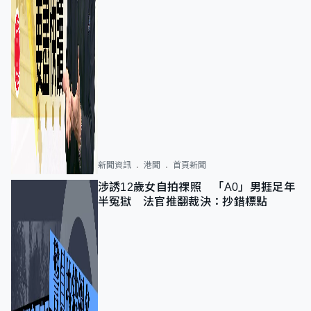
新聞資訊
港聞
首頁新聞
涉誘12歲女自拍祼照 「A0」男捱足年
半冤獄 法官推翻裁決：抄錯標點