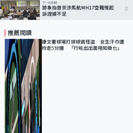
下一則新聞
跡象指普京涉馬航MH17空難惟起
訴證據不足
推薦閱讀
康文署球場打排球遇怪盜 女生汗巾遭
拎走5分鐘 「行咗出出面唔知做乜」