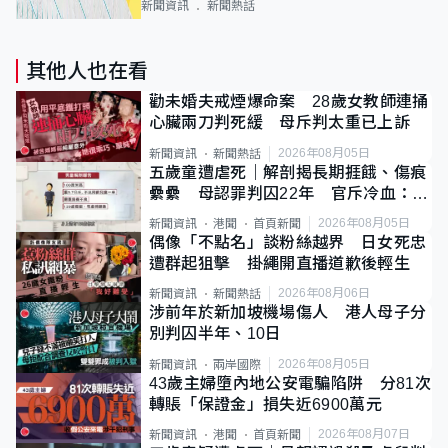
新聞資訊
新聞熱話
其他人也在看
勸未婚夫戒煙爆命案 28歲女教師連捅
心臟兩刀判死緩 母斥判太重已上訴
2026年08月05日
新聞資訊
新聞熱話
五歲童遭虐死｜解剖揭長期捱餓、傷痕
纍纍 母認罪判囚22年 官斥冷血：同
類案最惡劣
2026年08月05日
新聞資訊
港聞
首頁新聞
偶像「不點名」談粉絲越界 日女死忠
遭群起狙擊 掛繩開直播道歉後輕生
2026年08月06日
新聞資訊
新聞熱話
涉前年於新加坡機場傷人 港人母子分
別判囚半年、10日
2026年08月05日
新聞資訊
兩岸國際
43歲主婦墮內地公安電騙陷阱 分81次
轉賬「保證金」損失近6900萬元
2026年08月07日
新聞資訊
港聞
首頁新聞