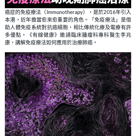
癌症的免疫療法（Immunotherapy），是於2016年引入
本港，近年擔當愈來愈重要的角色。「免疫療法」是借
助人體免疫系統對抗癌細胞，相比傳統化療及電療有許
多優點。《有線健康》邀請臨床腫瘤科專科醫生李兆
康，講解免疫療法如何應用於治療肺癌。