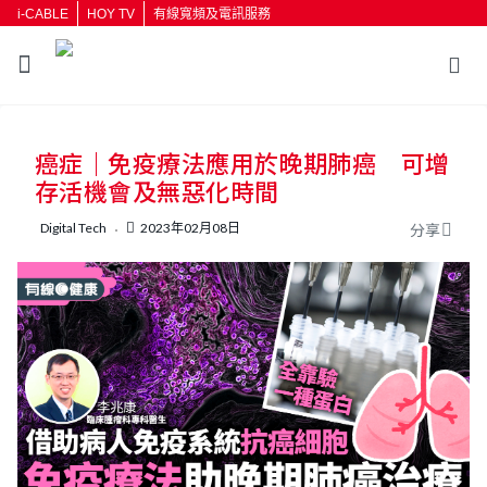
i-CABLE
HOY TV
有線寬頻及電訊服務
返回
癌症｜免疫療法應用於晚期肺癌 可增
按輸入鍵開始搜尋
存活機會及無惡化時間
Digital Tech
2023年02月08日
分享