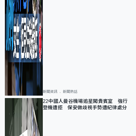
新聞資訊
新聞熱話
22中國人曼谷機場追星闖貴賓室 強行
登機遭拒 保安做歧視手勢遭紀律處分