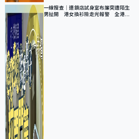
一線搜查｜連鎖店試身室布簾突遭陌生
男扯開 港女換衫險走光報警 全港分
店急換實體門