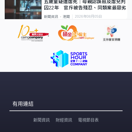
五歲童疑遭虐死｜母親認誤殺及虐兒判
囚22年 官斥被告殘忍、同類案最惡劣
2026年08月05日
新聞資訊
港聞
有用連結
新聞資訊
財經資訊
電視節目表