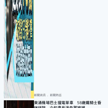
新聞資訊
新聞熱話
東涌機場巴士撞電單車 58歲鐵騎士昏
迷送院 六旬車長涉危駕被捕