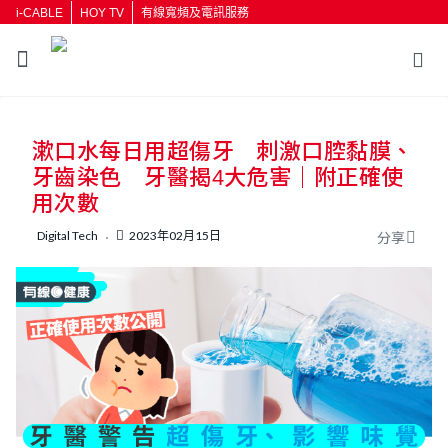
i-CABLE
HOY TV
有線寬頻及電訊服務
返回
漱口水每日用超傷牙 刺激口腔黏膜、
按輸入鍵開始搜尋
牙齒染色 牙醫揭4大危害｜附正確使
用次數
Digital Tech
2023年02月15日
分享