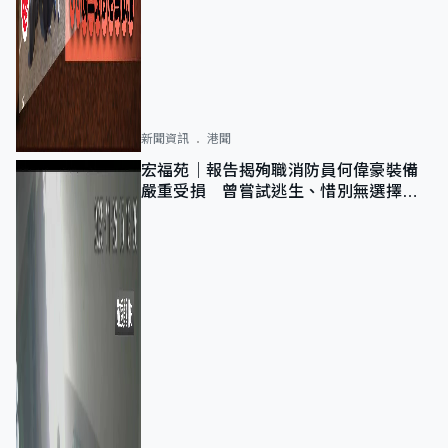
新聞資訊
港聞
宏福苑｜報告揭殉職消防員何偉豪裝備
嚴重受損 曾嘗試逃生、惜別無選擇下
棄裝備墮樓