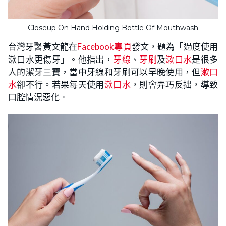
Closeup On Hand Holding Bottle Of Mouthwash
台灣牙醫黃文龍在
Facebook專頁
發文，題為「過度使用
漱口水更傷牙」。他指出，
牙線
、
牙刷
及
漱口水
是很多
人的潔牙三寶，當中牙線和牙刷可以早晚使用，但
漱口
水
卻不行。若果每天使用
漱口水
，則會弄巧反拙，導致
口腔情況惡化。