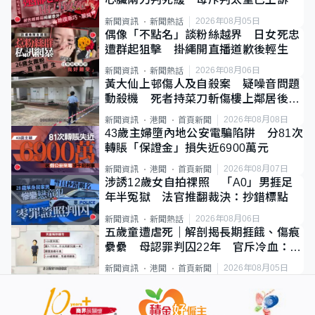
2026年08月05日
新聞資訊
新聞熱話
偶像「不點名」談粉絲越界 日女死忠
遭群起狙擊 掛繩開直播道歉後輕生
2026年08月06日
新聞資訊
新聞熱話
黃大仙上邨傷人及自殺案 疑噪音問題
動殺機 死者持菜刀斬傷樓上鄰居後墮
斃
2026年08月08日
新聞資訊
港聞
首頁新聞
43歲主婦墮內地公安電騙陷阱 分81次
轉賬「保證金」損失近6900萬元
2026年08月07日
新聞資訊
港聞
首頁新聞
涉誘12歲女自拍祼照 「A0」男捱足
年半冤獄 法官推翻裁決：抄錯標點
2026年08月06日
新聞資訊
新聞熱話
五歲童遭虐死｜解剖揭長期捱餓、傷痕
纍纍 母認罪判囚22年 官斥冷血：同
類案最惡劣
2026年08月05日
新聞資訊
港聞
首頁新聞