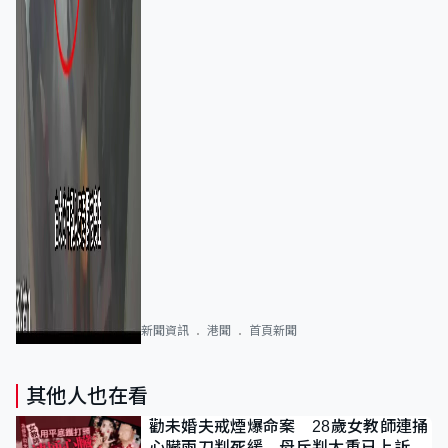
新聞資訊
港聞
首頁新聞
其他人也在看
勸未婚夫戒煙爆命案 28歲女教師連捅
心臟兩刀判死緩 母斥判太重已上訴