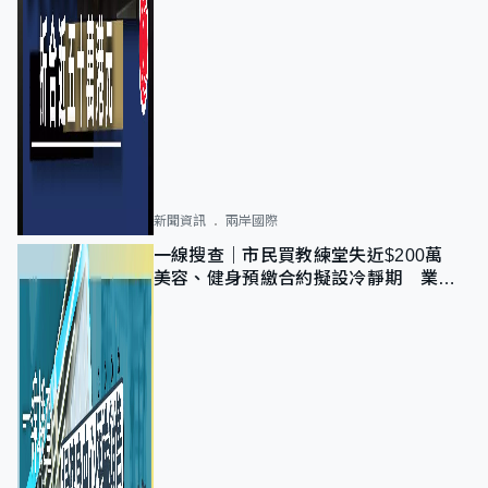
新聞資訊
兩岸國際
一線搜查｜市民買教練堂失近$200萬
美容、健身預繳合約擬設冷靜期 業界
憂退款計法對商戶不公