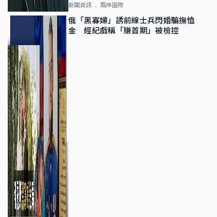
新聞資訊
兩岸國際
俄「黑寡婦」誘前線士兵閃婚騙撫恤
金 經紀戲稱「賺首期」被檢控