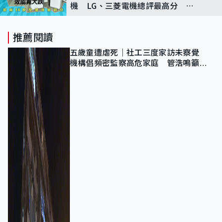
機 LG、三菱電機總評最高分 即
睇所有型號效能評分
推薦閱讀
五歲童遭虐死｜社工三度家訪未察覺
機構倡頻密監察高危家庭 管浩鳴籲加
強跨部門協作