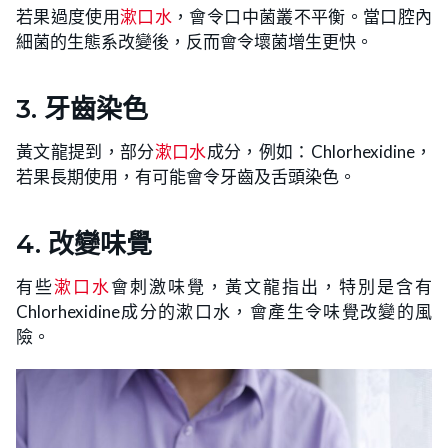
若果過度使用
漱口水
，會令口中菌叢不平衡。當口腔內
細菌的生態系改變後，反而會令壞菌增生更快。
3. 牙齒染色
黃文龍提到，部分
漱口水
成分，例如：Chlorhexidine，
若果長期使用，有可能會令牙齒及舌頭染色。
4. 改變味覺
有些
漱口水
會刺激味覺，黃文龍指出，特別是含有
Chlorhexidine成分的漱口水，會產生令味覺改變的風
險。