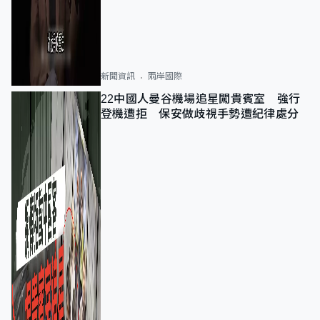
新聞資訊
兩岸國際
22中國人曼谷機場追星闖貴賓室 強行
登機遭拒 保安做歧視手勢遭紀律處分