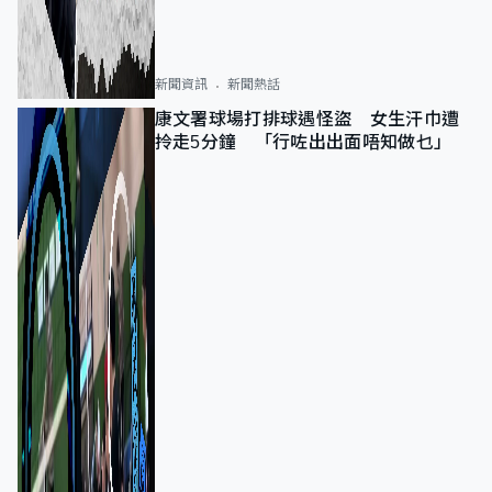
新聞資訊
新聞熱話
康文署球場打排球遇怪盜 女生汗巾遭
拎走5分鐘 「行咗出出面唔知做乜」