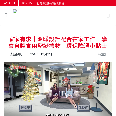
i-CABLE
HOY TV
有線寬頻及電訊服務
返回
家家有求｜溫暖設計配合在家工作 學
按輸入鍵開始搜尋
會自製實用聖誕禮物 環保降溫小貼士
樓盤傳真
2024年12月23日
分享