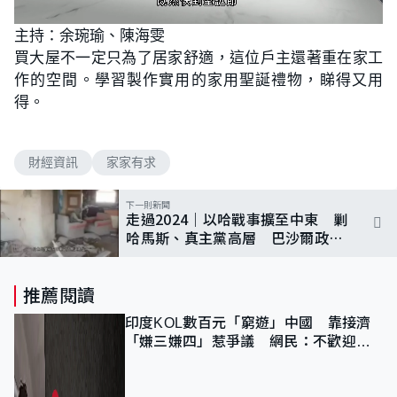
L
U
o
n
主持：余琬瑜、陳海雯
a
m
d
u
買大屋不一定只為了居家舒適，這位戶主還著重在家工
e
t
d
e
:
作的空間。學習製作實用的家用聖誕禮物，睇得又用
2
.
得。
4
6
%
財經資訊
家家有求
下一則新聞
走過2024｜以哈戰事擴至中東 剿
哈馬斯、真主黨高層 巴沙爾政權
終倒台
推薦閱讀
印度KOL數百元「窮遊」中國 靠接濟
「嫌三嫌四」惹爭議 網民：不歡迎劣
質旅客