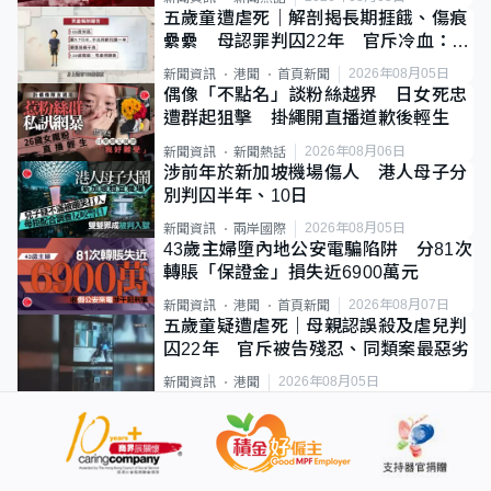
五歲童遭虐死｜解剖揭長期捱餓、傷痕
纍纍 母認罪判囚22年 官斥冷血：同
類案最惡劣
2026年08月05日
新聞資訊
港聞
首頁新聞
偶像「不點名」談粉絲越界 日女死忠
遭群起狙擊 掛繩開直播道歉後輕生
2026年08月06日
新聞資訊
新聞熱話
涉前年於新加坡機場傷人 港人母子分
別判囚半年、10日
2026年08月05日
新聞資訊
兩岸國際
43歲主婦墮內地公安電騙陷阱 分81次
轉賬「保證金」損失近6900萬元
2026年08月07日
新聞資訊
港聞
首頁新聞
五歲童疑遭虐死｜母親認誤殺及虐兒判
囚22年 官斥被告殘忍、同類案最惡劣
2026年08月05日
新聞資訊
港聞