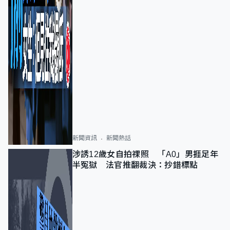
新聞資訊
新聞熱話
涉誘12歲女自拍祼照 「A0」男捱足年
半冤獄 法官推翻裁決：抄錯標點