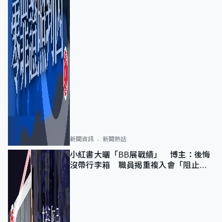
新聞資訊
新聞熱話
小紅書大曬「BB展戰績」 博主：後悔
沒帶行李箱 職員揭重複入會「阻止唔
到」