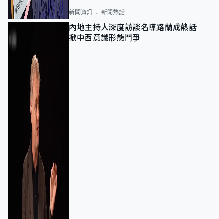
新聞資訊
新聞熱話
內地主持人深度訪談名導路蘭成熱話
掀中西意識形態鬥爭