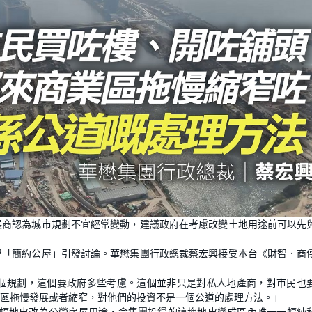
展商認為城市規劃不宜經常變動，建議政府在考慮改變土地用途前可以先
建「簡約公屋」引發討論。華懋集團行政總裁蔡宏興接受本台《財智．商
個規劃，這個要政府多些考慮。這個並非只是對私人地產商，對市民也
區拖慢發展或者縮窄，對他們的投資不是一個公道的處理方法。」
多幅地皮改為公營房屋用途，令集團投得的這塊地皮變成區內唯一一幅純