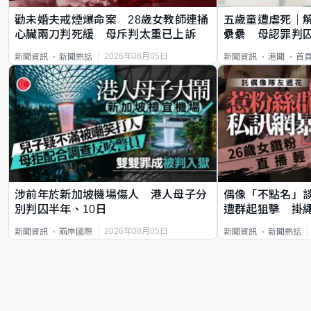
勸未婚夫戒煙爆命案 28歲女教師連捅
五歲童遭虐死｜
心臟兩刀判死緩 母斥判太重已上訴
纍纍 母認罪判囚
類案最惡劣
2026年08月05日
新聞資訊
新聞熱話
新聞資訊
港聞
首
涉前年於新加坡機場傷人 港人母子分
偶像「不點名」
別判囚半年、10日
遭群起狙擊 掛
2026年08月05日
新聞資訊
兩岸國際
新聞資訊
新聞熱話