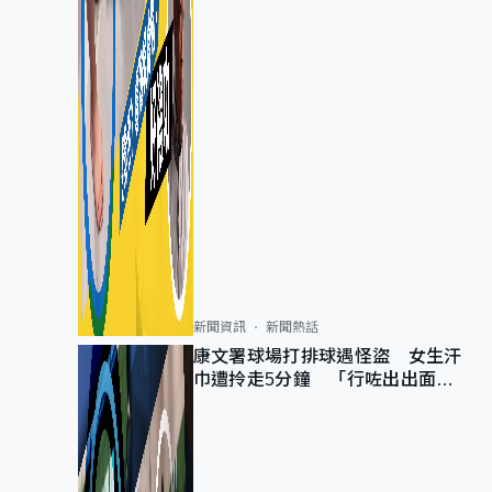
新聞資訊
新聞熱話
康文署球場打排球遇怪盜 女生汗
巾遭拎走5分鐘 「行咗出出面唔
知做乜」