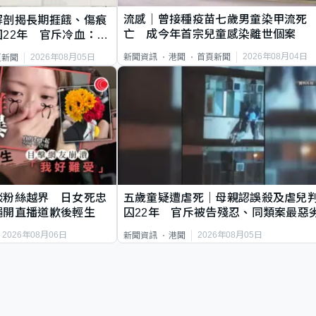
流感｜曾接種疫苗七歲男童染甲流死
解剖揭長期捱餓、傷痕
亡 成今年首宗兒童感染離世個案
22年 官斥冷血：同
2026年08月04日
新聞資訊
港聞
首頁新聞
2026年08月05日
頁新聞
談粉絲越界 日女死忠
五歲童疑遭虐死｜母親認誤殺及虐兒
繩開直播道歉後輕生
囚22年 官斥被告殘忍、同類案最惡
2026年08月06日
2026年08月05日
新聞資訊
港聞