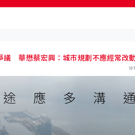
按輸入鍵開始搜尋
爭議 華懋蔡宏興：城市規劃不應經常改
分