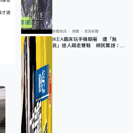
候才適
新聞資訊
港聞
首頁新聞
IKEA霸床玩手機瞓著 遭「無
良」途人踢走雙鞋 網民驚訝：冇
著襪咁盡！？