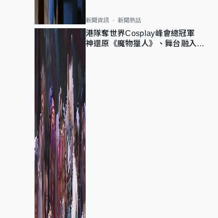
新聞資訊
新聞熱話
港隊奪世界Cosplay峰會總冠軍
神還原《魔物獵人》、舞台融入獅
子山 參賽者：讓大家認識香港