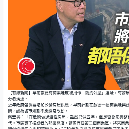
【有線新聞】早前啟德有商業地皮被用作「簡約公屋」選址，有發
分者溝通。
近年政府強調要增加公營房屋供應，早前計劃在啟德一幅商業地興
問，認為城市規劃不應經常改動。
蔡宏興：「在啟德做過渡性房屋，雖然只做五年，但是否會影響整
代。市民買了樓或者於那裏開店，預備有個第二個商業區，將來商業
類似的情況亦出現華懋身上，2018年政府將安達臣道新發展區內