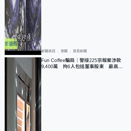
新聞資訊
港聞
首頁新聞
Fun Coffee騙局｜警接225宗報案涉款
9,400萬 拘6人包括董事股東 最高金
額一宗涉近千萬