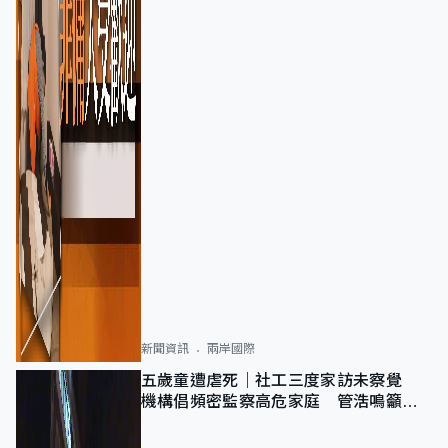
新聞資訊
兩岸國際
五歲童遭虐死｜社工三度家訪未察覺
機構倡頻密監察高危家庭 管浩鳴籲加
強跨部門協作