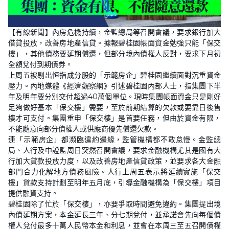
【有線新聞】內房危機持續，金監總局等召開會議，要求銀行加大
借貸投放，改善房地產信貸。據報碧桂園帳面資金勉強只能「保交
樓」，其他債務要延期償還，但部分境內債權人反對，要求下月初
全額兌付到期債券。
上周五被剔出恒指成分股的「示範房企」碧桂園繼續面對沉重資金
壓力。內地媒體《經濟觀察網》引述碧桂園內部人士，指集團下半
年及明年要分別交付超過40萬個單位。現時集團帳面資金只是剛好
足夠做好基本「保交樓」需要，至於前期結算的欠款或要靠日後售
樓才可支付。集團重申「保交樓」是首要任務，但由於資金有限，
不能隨意向部分債權人或供應商優先償還欠款。
連「示範房企」都瀕臨違約邊緣，監管機構都不敢怠慢。金監總
局、人行及中證監周日突然召開會議，要求金融機構尤其是國有大
行加大貸款投放力度，以及改善房地產信貸政策，並要求各大金融
部門合力化解地方債務風險。人行上周五表示將延續實施「保交
樓」貸款支持計劃至明年五月底，引導金融機構為「保交樓」項目
提供融資支持。
碧桂園除了忙於「保交樓」，亦要爭取時間避免違約。集團提出境
內債延期方案，本金延長三年、分七期兌付，並承諾會先向每個債
權人兌付最多十萬人民幣本金和利息，並會在本周三至五召開債權