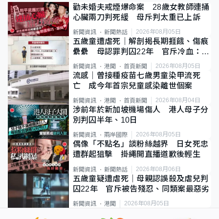
勸未婚夫戒煙爆命案 28歲女教師連捅
心臟兩刀判死緩 母斥判太重已上訴
2026年08月05日
新聞資訊
新聞熱話
五歲童遭虐死｜解剖揭長期捱餓、傷痕
纍纍 母認罪判囚22年 官斥冷血：同
類案最惡劣
2026年08月05日
新聞資訊
港聞
首頁新聞
流感｜曾接種疫苗七歲男童染甲流死
亡 成今年首宗兒童感染離世個案
2026年08月04日
新聞資訊
港聞
首頁新聞
涉前年於新加坡機場傷人 港人母子分
別判囚半年、10日
2026年08月05日
新聞資訊
兩岸國際
偶像「不點名」談粉絲越界 日女死忠
遭群起狙擊 掛繩開直播道歉後輕生
2026年08月06日
新聞資訊
新聞熱話
五歲童疑遭虐死｜母親認誤殺及虐兒判
囚22年 官斥被告殘忍、同類案最惡劣
2026年08月05日
新聞資訊
港聞