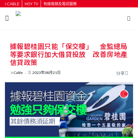
i-CABLE
HOY TV
有線寬頻及電訊服務
返回
據報碧桂園只能「保交樓」 金監總局
按輸入鍵開始搜尋
等要求銀行加大借貸投放 改善房地產
信貸政策
i-Cable
2023年08月21日
分享