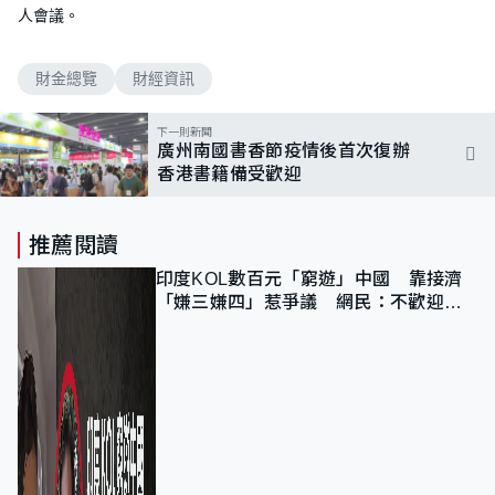
人會議。
財金總覽
財經資訊
下一則新聞
廣州南國書香節疫情後首次復辦
香港書籍備受歡迎
推薦閱讀
印度KOL數百元「窮遊」中國 靠接濟
「嫌三嫌四」惹爭議 網民：不歡迎劣
質旅客