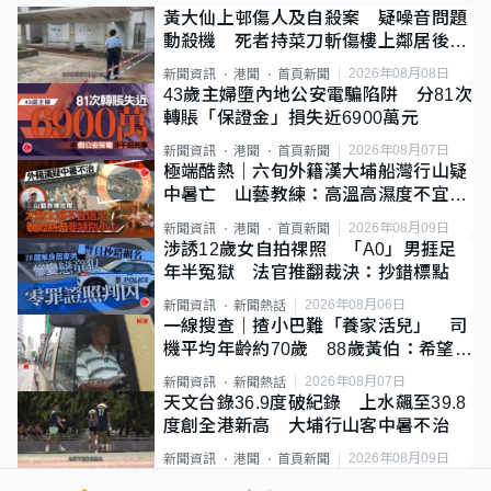
黃大仙上邨傷人及自殺案 疑噪音問題
動殺機 死者持菜刀斬傷樓上鄰居後墮
斃
2026年08月08日
新聞資訊
港聞
首頁新聞
43歲主婦墮內地公安電騙陷阱 分81次
轉賬「保證金」損失近6900萬元
2026年08月07日
新聞資訊
港聞
首頁新聞
極端酷熱｜六旬外籍漢大埔船灣行山疑
中暑亡 山藝教練：高溫高濕度不宜遠
足
2026年08月09日
新聞資訊
港聞
首頁新聞
涉誘12歲女自拍祼照 「A0」男捱足
年半冤獄 法官推翻裁決：抄錯標點
2026年08月06日
新聞資訊
新聞熱話
一線搜查｜揸小巴難「養家活兒」 司
機平均年齡約70歲 88歲黃伯：希望一
直揸落去
2026年08月07日
新聞資訊
新聞熱話
天文台錄36.9度破紀錄 上水飆至39.8
度創全港新高 大埔行山客中暑不治
2026年08月09日
新聞資訊
港聞
首頁新聞