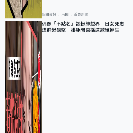
新聞資訊
港聞
首頁新聞
偶像「不點名」談粉絲越界 日女死忠
遭群起狙擊 掛繩開直播道歉後輕生