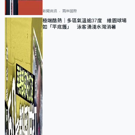
新聞資訊
兩岸國際
極端酷熱｜多區氣溫逾37度 維園球場
如「平底鑊」 泳客湧淺水灣消暑