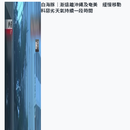
白海豚｜漸遠離沖繩及奄美 緩慢移動
料惡劣天氣持續一段時間