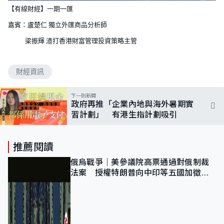
【有線財經】一期一匯
嘉賓：盧楚仁 獨立外匯商品分析師
梁振輝 渣打香港財富管理投資策略主管
財經資訊
下一則新聞
政府再推「企業內地與海外暑期實
習計劃」 有港生指計劃吸引
推薦閱讀
俄烏戰爭｜美參議院高票通過對俄制裁
法案 授權特朗普向中印等五國加徵
100%關稅