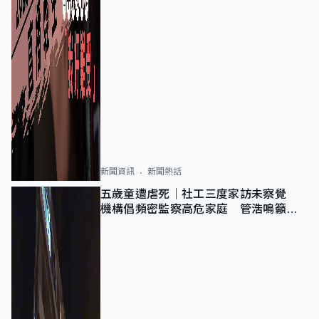
新聞資訊
新聞熱話
五歲童遭虐死｜社工三度家訪未察覺
機構倡頻密監察高危家庭 管浩鳴籲加
強跨部門協作