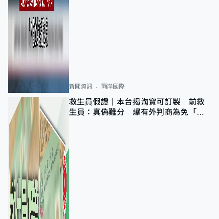
新聞資訊
兩岸國際
救生員假證｜本台揭淘寶可訂製 前救
生員：真偽難分 爆有外判商為免「封
池」沒做足檢查