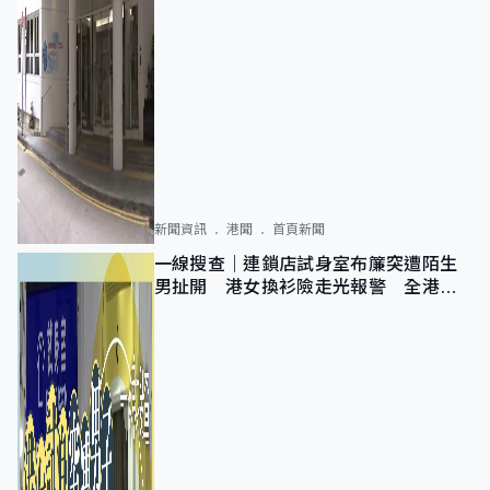
新聞資訊
港聞
首頁新聞
一線搜查｜連鎖店試身室布簾突遭陌生
男扯開 港女換衫險走光報警 全港分
店急換實體門