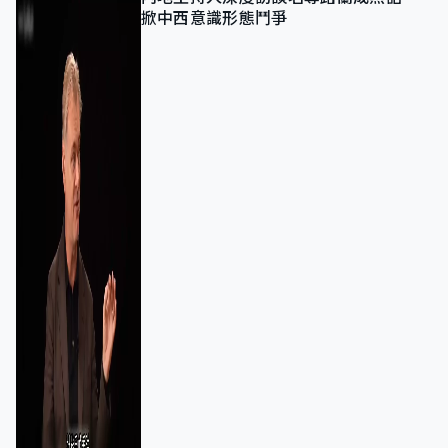
掀中西意識形態鬥爭