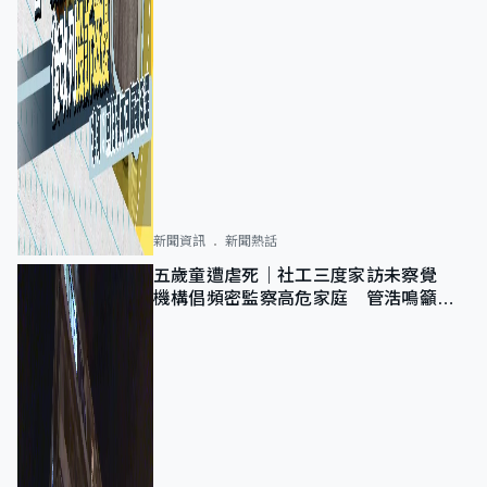
新聞資訊
新聞熱話
五歲童遭虐死｜社工三度家訪未察覺
機構倡頻密監察高危家庭 管浩鳴籲加
強跨部門協作