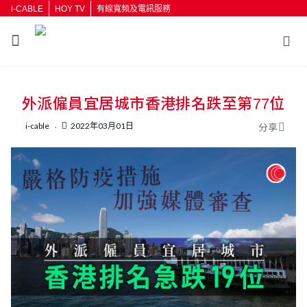
i-CABLE
HOY TV
有線寬頻及電訊服務
返回
外派僱員宜居城市香港排名跌至第77位
按輸入鍵開始搜尋
i-cable
2022年03月01日
分享