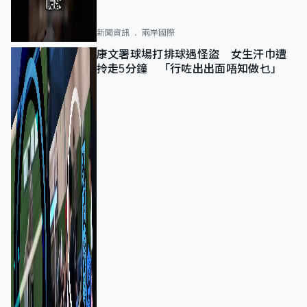
新聞資訊
兩岸國際
康文署球場打排球遇怪盜 女生汗巾遭
拎走5分鐘 「行咗出出面唔知做乜」