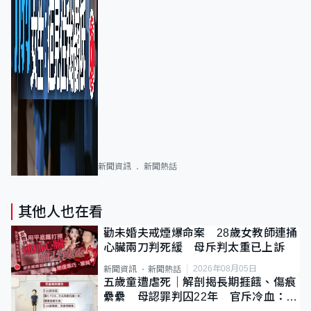
新聞資訊
新聞熱話
其他人也在看
勸未婚夫戒煙爆命案 28歲女教師連捅
心臟兩刀判死緩 母斥判太重已上訴
2026年08月05日
新聞資訊
新聞熱話
五歲童遭虐死｜解剖揭長期捱餓、傷痕
纍纍 母認罪判囚22年 官斥冷血：同