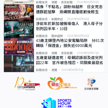
類案最惡劣
2026年08月05日
新聞資訊
港聞
首頁新聞
偶像「不點名」談粉絲越界 日女死忠
遭群起狙擊 掛繩開直播道歉後輕生
2026年08月06日
新聞資訊
新聞熱話
涉前年於新加坡機場傷人 港人母子分
別判囚半年、10日
2026年08月05日
新聞資訊
兩岸國際
43歲主婦墮內地公安電騙陷阱 分81次
轉賬「保證金」損失近6900萬元
2026年08月07日
新聞資訊
港聞
首頁新聞
五歲童疑遭虐死｜母親認誤殺及虐兒判
囚22年 官斥被告殘忍、同類案最惡劣
2026年08月05日
新聞資訊
港聞