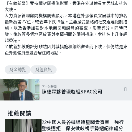
【有線新聞】受持續封閉措施影響，香港在外派僱員宜居城市排名
大跌。
人力資源管理顧問機構調查顯示，本港在外派僱員宜居城市的排名
最新為第77位，較去年下跌19位。主要是受嚴格的社交距離限制措
施，以及香港加強對本地新聞和媒體的審查，影響評分。同時巴
黎、倫敦等多個地區放寬與疫情相關的限制措施，令排名上升並超
越香港。
至於新加坡的評分雖然因封城措施和網絡審查而下跌，但仍然是東
亞外派僱員最適合居住的地點。
財金總覽
財經資訊
下一則新聞
陳德霖夥曾璟璇組SPAC公司
推薦閱讀
22中國人曼谷機場追星闖貴賓室 強行
登機遭拒 保安做歧視手勢遭紀律處分