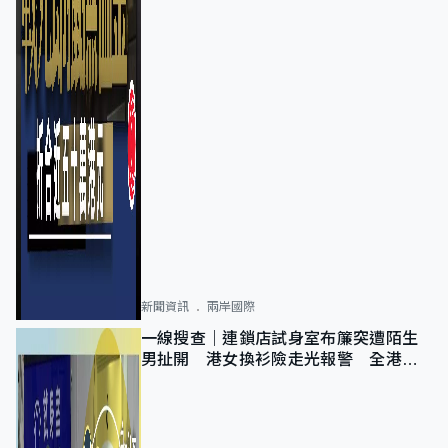
新聞資訊
兩岸國際
一線搜查｜連鎖店試身室布簾突遭陌生
男扯開 港女換衫險走光報警 全港分
店急換實體門