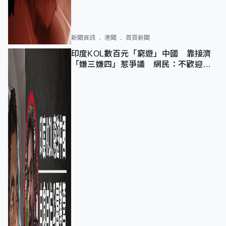
新聞資訊
港聞
首頁新聞
印度KOL數百元「窮遊」中國 靠接濟
「嫌三嫌四」惹爭議 網民：不歡迎劣
質旅客