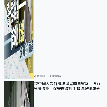
新聞資訊
新聞熱話
22中國人曼谷機場追星闖貴賓室 強行
登機遭拒 保安做歧視手勢遭紀律處分