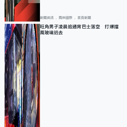
新聞資訊
兩岸國際
首頁新聞
旺角男子凌晨追通宵巴士落空 打爆擋
風玻璃逃去