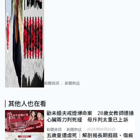
新聞資訊
新聞熱話
其他人也在看
勸未婚夫戒煙爆命案 28歲女教師連捅
心臟兩刀判死緩 母斥判太重已上訴
2026年08月05日
新聞資訊
新聞熱話
五歲童遭虐死｜解剖揭長期捱餓、傷痕