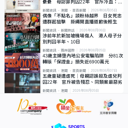
纍纍 母認罪判囚22年 官斥冷血：同
類案最惡劣
2026年08月05日
新聞資訊
港聞
首頁新聞
偶像「不點名」談粉絲越界 日女死忠
遭群起狙擊 掛繩開直播道歉後輕生
2026年08月06日
新聞資訊
新聞熱話
涉前年於新加坡機場傷人 港人母子分
別判囚半年、10日
2026年08月05日
新聞資訊
兩岸國際
43歲主婦墮內地公安電騙陷阱 分81次
轉賬「保證金」損失近6900萬元
2026年08月07日
新聞資訊
港聞
首頁新聞
五歲童疑遭虐死｜母親認誤殺及虐兒判
囚22年 官斥被告殘忍、同類案最惡劣
2026年08月05日
新聞資訊
港聞