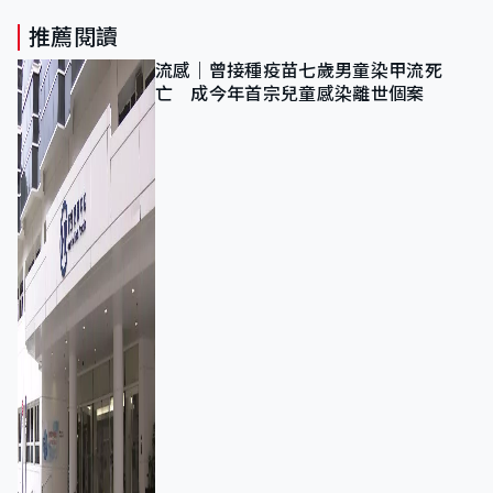
推薦閱讀
流感｜曾接種疫苗七歲男童染甲流死
亡 成今年首宗兒童感染離世個案