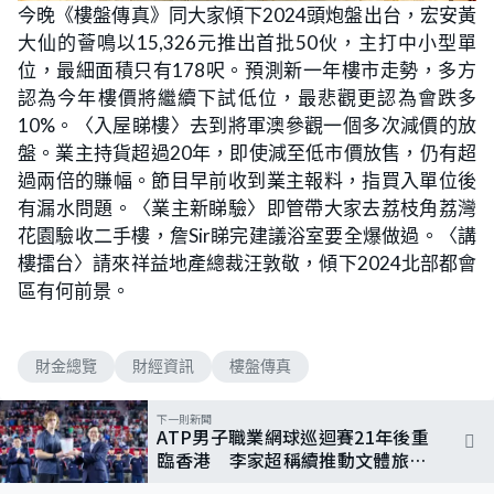
n
今晚《樓盤傳真》同大家傾下2024頭炮盤出台，宏安黃
a
m
d
u
大仙的薈鳴以15,326元推出首批50伙，主打中小型單
e
t
d
e
:
位，最細面積只有178呎。預測新一年樓市走勢，多方
1
.
認為今年樓價將繼續下試低位，最悲觀更認為會跌多
0
3
10%。〈入屋睇樓〉去到將軍澳參觀一個多次減價的放
%
盤。業主持貨超過20年，即使減至低市價放售，仍有超
過兩倍的賺幅。節目早前收到業主報料，指買入單位後
有漏水問題。〈業主新睇驗〉即管帶大家去荔枝角荔灣
花園驗收二手樓，詹Sir睇完建議浴室要全爆做過。〈講
樓擂台〉請來祥益地產總裁汪敦敬，傾下2024北部都會
區有何前景。
財金總覽
財經資訊
樓盤傳真
下一則新聞
ATP男子職業網球巡迴賽21年後重
臨香港 李家超稱續推動文體旅發
展