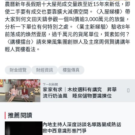
農曆新年長假期十大屋苑成交量跌至近15年來新低，即
使二手要有成交也要靠擴大減價空間。〈入屋睇樓〉帶
大家到何文田天鑄參觀一個叫價逾3,000萬元的放盤，
分析一下單位有何特別之處。〈業主新睇驗〉驗收8年
前落成的煥然壹居，過千萬元的貨尾單位，質素如何？
〈講樓擂台〉請來樂風集團創辦人及主席周佩賢講講年
輕人買樓看法。
財金總覽
財經資訊
樓盤傳真
下一則新聞
家家有求｜木紋選料有講究 昇華
流行奶油風 睡房儲物要識揀位
推薦閱讀
內地主持人深度訪談名導路蘭成熱話
掀中西意識形態鬥爭