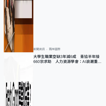
新聞資訊
兩岸國際
大學生職業空缺3年減6成 青協半年接
660宗求助 人力資源學會：AI浪潮重整
職位需求