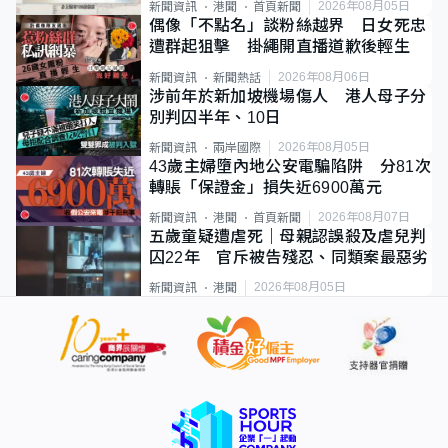
2026年08月05日
新聞資訊
港聞
首頁新聞
偶像「不點名」談粉絲越界 日女死忠
遭群起狙擊 掛繩開直播道歉後輕生
2026年08月06日
新聞資訊
新聞熱話
涉前年於新加坡機場傷人 港人母子分
別判囚半年、10日
2026年08月05日
新聞資訊
兩岸國際
43歲主婦墮內地公安電騙陷阱 分81次
轉賬「保證金」損失近6900萬元
2026年08月07日
新聞資訊
港聞
首頁新聞
五歲童疑遭虐死｜母親認誤殺及虐兒判
囚22年 官斥被告殘忍、同類案最惡劣
2026年08月05日
新聞資訊
港聞