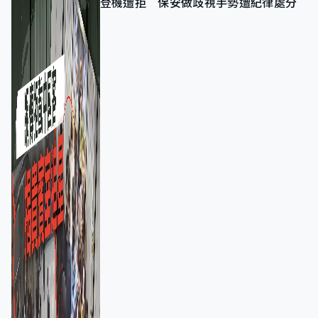
登機遭拒 保安做歧視手勢遭紀律處分