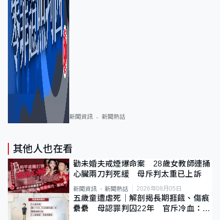
新聞資訊
新聞熱話
其他人也在看
勸未婚夫戒煙爆命案 28歲女教師連捅
心臟兩刀判死緩 母斥判太重已上訴
2026年08月05日
新聞資訊
新聞熱話
五歲童遭虐死｜解剖揭長期捱餓、傷痕
纍纍 母認罪判囚22年 官斥冷血：同
類案最惡劣