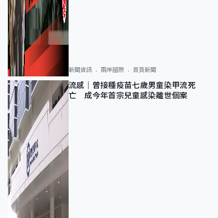
新聞資訊
兩岸國際
首頁新聞
流感｜曾接種疫苗七歲男童染甲流死
亡 成今年首宗兒童感染離世個案