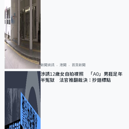
新聞資訊
港聞
首頁新聞
涉誘12歲女自拍祼照 「A0」男捱足年
半冤獄 法官推翻裁決：抄錯標點