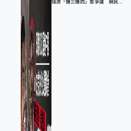
接濟「嫌三嫌四」惹爭議 網民：
不歡迎劣質旅客