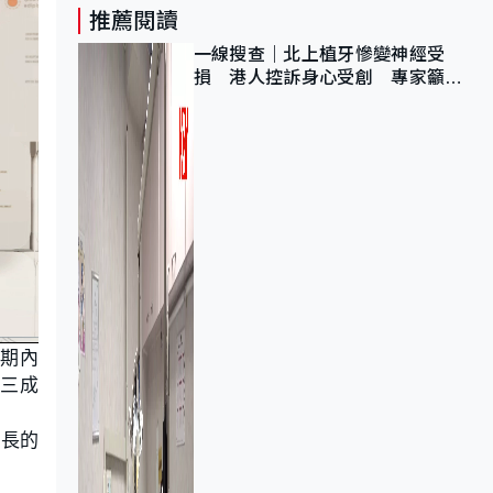
推薦閱讀
一線搜查｜北上植牙慘變神經受
損 港人控訴身心受創 專家籲理
性評估三大風險
，期內
升三成
增長的