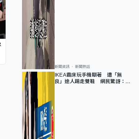
忠
新聞資訊
新聞熱話
IKEA霸床玩手機瞓著 遭「無
良」途人踢走雙鞋 網民驚訝：冇
著襪咁盡！？