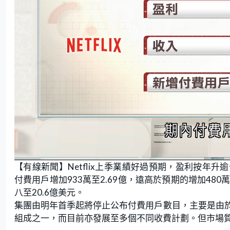
L
U
o
n
【有線新聞】Netflix上季業績好過預期，盈利按年升
a
m
d
u
e
t
付費用戶增加933萬至2.69億，遠高於預期的增加480萬
d
e
:
八至20.6億美元。
5
1
.
集團由明年首季起將停止公布付費用戶數目，主要是由
7
2
組成之一，而目前亦發展至多個不同收費計劃。但市場質疑
%