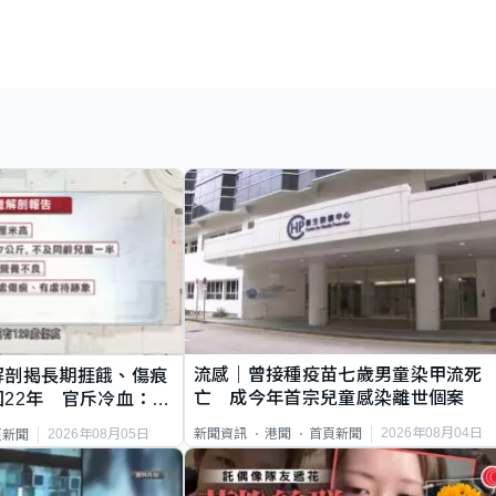
流感｜曾接種疫苗七歲男童染甲流死
解剖揭長期捱餓、傷痕
亡 成今年首宗兒童感染離世個案
22年 官斥冷血：同
2026年08月04日
新聞資訊
港聞
首頁新聞
2026年08月05日
頁新聞