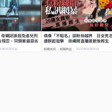
｜母親認誤殺及虐兒判
偶像「不點名」談粉絲越界 日女死
告殘忍、同類案最惡劣
遭群起狙擊 掛繩開直播道歉後輕生
26年08月05日
2026年08月06日
新聞資訊
新聞熱話