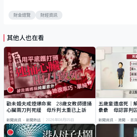
財金總覽
財經資訊
其他人也在看
勸未婚夫戒煙爆命案 28歲女教師連捅
五歲童遭虐死｜
心臟兩刀判死緩 母斥判太重已上訴
纍纍 母認罪判囚
類案最惡劣
2026年08月05日
新聞資訊
新聞熱話
新聞資訊
港聞
首