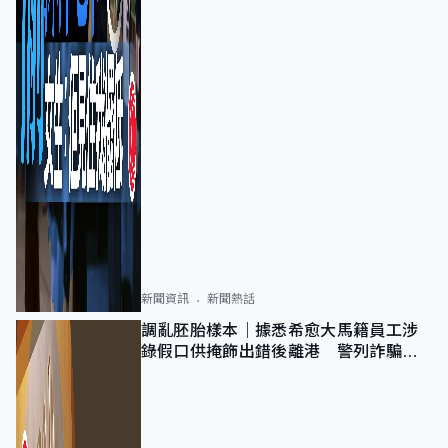
新聞資訊
新聞熱話
調亂胚胎樣本｜據悉希愈大馬籍員工涉
錄假口供掩飾出錯後離港 警列詐騙
正通緝在逃人士