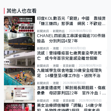
其他人也在看
印度KOL數百元「窮遊」中國 靠接濟
「嫌三嫌四」惹爭議 網民：不歡迎劣
質旅客
2026年08月02日
新聞資訊
新聞熱話
CHANEL四前員工串謀偷竊逾700件銷
毀品 分別判囚4至7年
2026年08月03日
新聞資訊
港聞
流感｜曾接種疫苗七歲男童染甲流死
亡 成今年首宗兒童感染離世個案
2026年08月04日
新聞資訊
港聞
首頁新聞
九龍城學生宿舍地盤39歲安全經理失
足 14樓墮至4樓工作台、送院不治
2026年08月03日
新聞資訊
港聞
五歲童遭虐死｜解剖揭長期捱餓、傷痕
纍纍 母認罪判囚22年 官斥冷血：同
類案最惡劣
2026年08月05日
新聞資訊
港聞
首頁新聞
美女治療師借輔導「誘騙」14歲少年
犯 外物性虐持續3個月 受害者母：