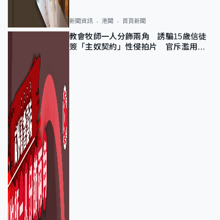
新聞資訊
港聞
首頁新聞
教會牧師一人分飾兩角 誘騙15歲信徒
簽「主奴契約」性侵拍片 官斥濫用教
友信任、二審判囚9年