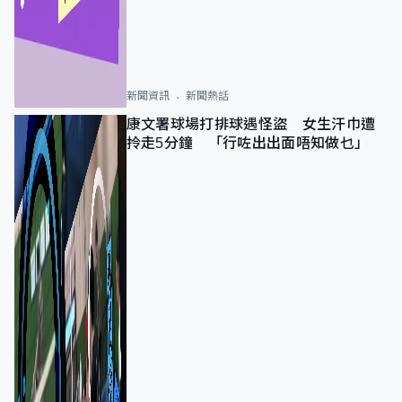
新聞資訊
新聞熱話
康文署球場打排球遇怪盜 女生汗巾遭
拎走5分鐘 「行咗出出面唔知做乜」