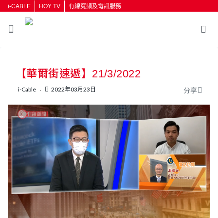
i-CABLE
HOY TV
有線寬頻及電訊服務
返回
【華爾街速遞】21/3/2022
按輸入鍵開始搜尋
i-Cable
2022年03月23日
分享
L
U
o