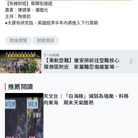
n
【有線財經】華爾街速遞
a
m
d
u
嘉賓：陳健豪、潘國光
e
t
d
e
主持：陶俊民
:
3
●大摩有研究指，美國經濟半年內將進入下行周期
.
5
4
%
財金總覽
財經資訊
下一則新聞
【東航空難】獲安排前往空難核心
搜救區附近 家屬難忍傷痛當場哭
泣
推薦閱讀
天文台：「白海豚」減弱為強颱、料移
向東海 周末天氣酷熱