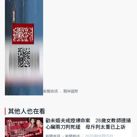
新聞資訊
兩岸國際
其他人也在看
勸未婚夫戒煙爆命案 28歲女教師連捅
心臟兩刀判死緩 母斥判太重已上訴
2026年08月05日
新聞資訊
新聞熱話