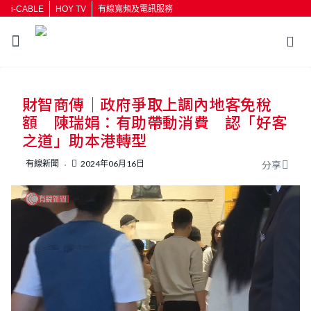
i-CABLE
HOY TV
有線寬頻及電訊服務
返回
財智商傳｜政府爭取上調內地客免稅
按輸入鍵開始搜尋
額 陳瑞娟：有助帶動消費 認「好客
之道」助本港轉型
有線新聞
2024年06月16日
分享