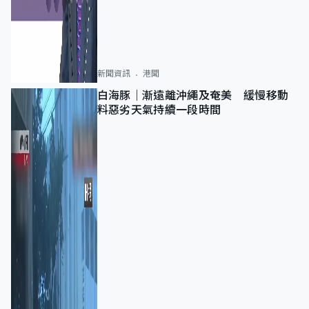
新聞資訊
港聞
白海豚｜漸遠離沖繩及奄美 緩慢移動
料惡劣天氣持續一段時間