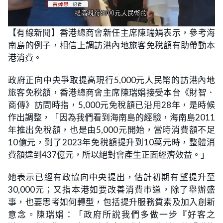
L
U
o
n
【有線新聞】香港總商會新任主席陳瑞娟表示，參考海
a
m
d
u
南島的例子，相信上調訪港內地旅客免稅額有助帶動本
e
t
d
e
:
港消費。
2
3
.
政府正向中央爭取提高現行5,000元人民幣的訪港內地
4
4
旅客免稅額，香港總商會主席陳瑞娟接受本台《財智．
%
商傳》訪問時指，5,000元免稅額已沿用28年，是時候
作出調整，「因為我們看到海南島的經驗，海南島2011
年推出免稅額，也是由5,000元開始，當時消費額不足
10億元，到了2023年免稅額提升到10萬元時，整體消
費額達到437億元，所以絕對會產生正面經濟效益。」
她表示已經有政協向中央提出，估計初期有望提升至
30,000元；又指本港如要改善消費市道，除了舉辦盛
事，也要思考如何轉型，包括提升服務質素及加入創新
意念。陳瑞娟：「政府所說我們多做一步『好客之