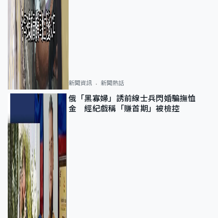
新聞資訊
新聞熱話
俄「黑寡婦」誘前線士兵閃婚騙撫恤
金 經紀戲稱「賺首期」被檢控