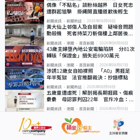
偶像「不點名」談粉絲越界 日女死忠
遭群起狙擊 掛繩開直播道歉後輕生
2026年08月06日
新聞資訊
新聞熱話
黃大仙上邨傷人及自殺案 疑噪音問題
動殺機 死者持菜刀斬傷樓上鄰居後墮
斃
2026年08月08日
新聞資訊
港聞
首頁新聞
43歲主婦墮內地公安電騙陷阱 分81次
轉賬「保證金」損失近6900萬元
2026年08月07日
新聞資訊
港聞
首頁新聞
涉誘12歲女自拍祼照 「A0」男捱足
年半冤獄 法官推翻裁決：抄錯標點
2026年08月06日
新聞資訊
新聞熱話
五歲童遭虐死｜解剖揭長期捱餓、傷痕
纍纍 母認罪判囚22年 官斥冷血：同
類案最惡劣
2026年08月05日
新聞資訊
港聞
首頁新聞