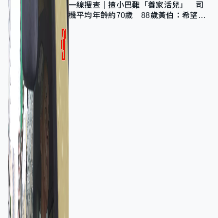
一線搜查｜揸小巴難「養家活兒」 司
機平均年齡約70歲 88歲黃伯：希望一
直揸落去