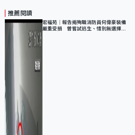
推薦閱讀
宏福苑｜報告揭殉職消防員何偉豪裝備
嚴重受損 曾嘗試逃生、惜別無選擇下
棄裝備墮樓