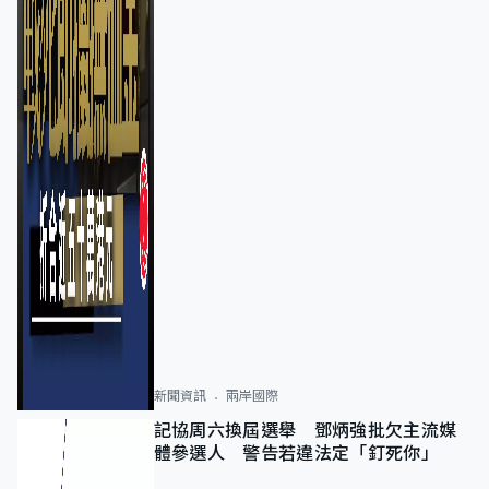
新聞資訊
兩岸國際
記協周六換屆選舉 鄧炳強批欠主流媒
體參選人 警告若違法定「釘死你」