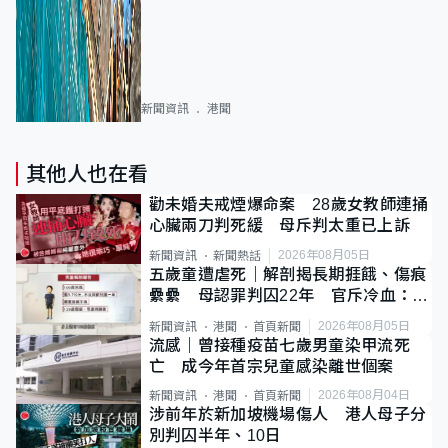
新聞資訊
港聞
其他人也在看
勸未婚夫戒煙爆命案 28歲女教師連捅
心臟兩刀判死緩 母斥判太重已上訴
2026年08月05日
新聞資訊
新聞熱話
五歲童遭虐死｜解剖揭長期捱餓、傷痕
纍纍 母認罪判囚22年 官斥冷血：同
類案最惡劣
2026年08月05日
新聞資訊
港聞
首頁新聞
流感｜曾接種疫苗七歲男童染甲流死
亡 成今年首宗兒童感染離世個案
2026年08月04日
新聞資訊
港聞
首頁新聞
涉前年於新加坡機場傷人 港人母子分
別判囚半年、10日