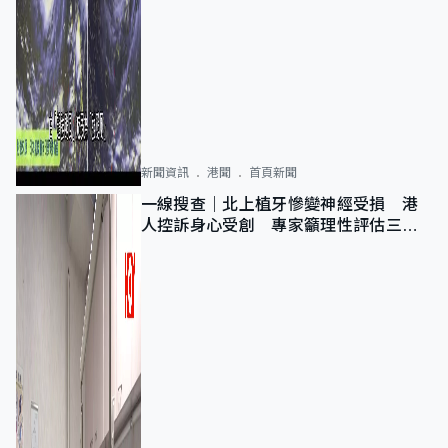
新聞資訊
港聞
首頁新聞
一線搜查｜北上植牙慘變神經受損 港
人控訴身心受創 專家籲理性評估三大
風險