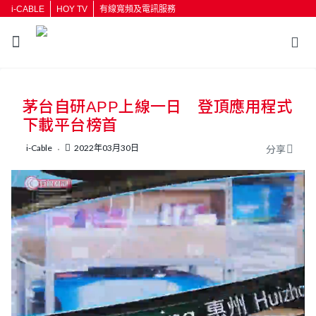
i-CABLE
HOY TV
有線寬頻及電訊服務
返回
茅台自研APP上線一日 登頂應用程式
按輸入鍵開始搜尋
下載平台榜首
i-Cable
2022年03月30日
分享