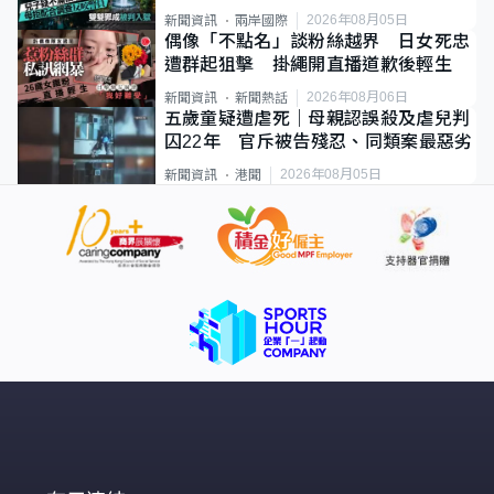
2026年08月05日
新聞資訊
兩岸國際
偶像「不點名」談粉絲越界 日女死忠
遭群起狙擊 掛繩開直播道歉後輕生
2026年08月06日
新聞資訊
新聞熱話
五歲童疑遭虐死｜母親認誤殺及虐兒判
囚22年 官斥被告殘忍、同類案最惡劣
2026年08月05日
新聞資訊
港聞