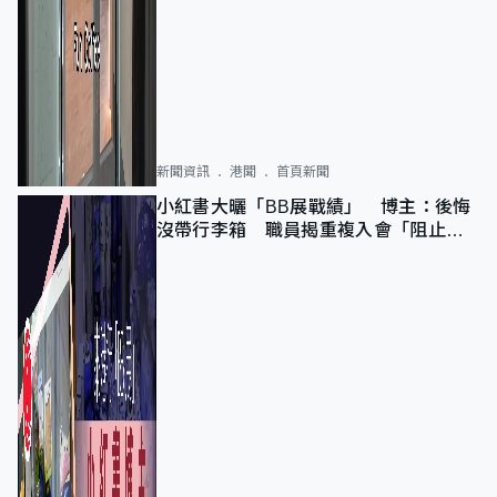
新聞資訊
港聞
首頁新聞
小紅書大曬「BB展戰績」 博主：後悔
沒帶行李箱 職員揭重複入會「阻止唔
到」