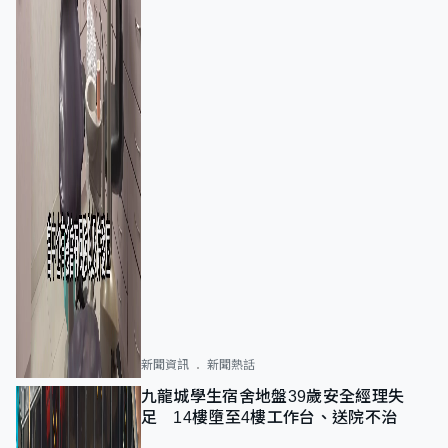
新聞資訊
新聞熱話
九龍城學生宿舍地盤39歲安全經理失
足 14樓墮至4樓工作台、送院不治