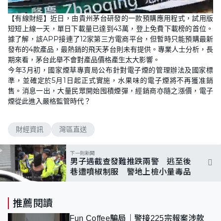
L
U
o
n
【有線財經】近日，由貴州茅台研發的一款預購應用程式，試用版
a
m
d
u
短短上線一天，單日下載量已達到43萬，登上免費下載榜的首位。
e
t
d
e
據了解，該APP接連了12家第三方電商平台，但暫時只能預購最新
:
1
發布的4款產品，最熱銷的飛天茅台則未有提供。專業人士分析，長
6
期來看，茅台此舉不會對產品價格產生太大影響。
.
0
今年3月初，國家煙草專賣局公布針對電子煙的管理辦法及國家標
3
%
準，並確定於5月1日起正式實施，水果味的電子煙將不再獲准銷
售。消息一出，大量民眾開始囤積煙彈，經銷商亦隨之漲價，電子
煙從此進入嚴格監管時代？
財經資訊
灣區直送
下一則新聞
男子遇截查發難推跌兩警 逃至後
巷遭噴椒制服 警地上檢小量毒品
推薦閱讀
Fun Coffee騙局｜警接225宗報案涉款