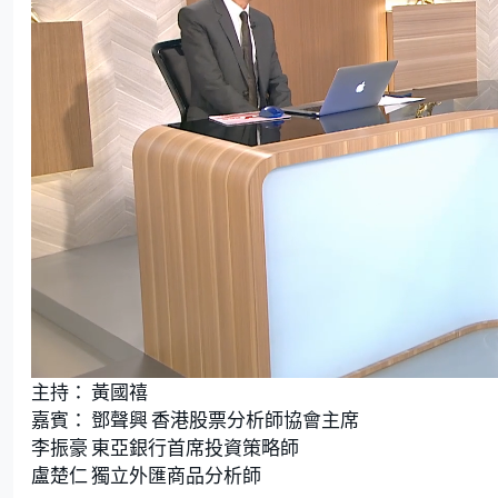
L
U
o
n
主持： 黃國禧
a
m
d
u
e
t
嘉賓： 鄧聲興 香港股票分析師協會主席
d
e
:
李振豪 東亞銀行首席投資策略師
1
.
8
盧楚仁 獨立外匯商品分析師
2
%