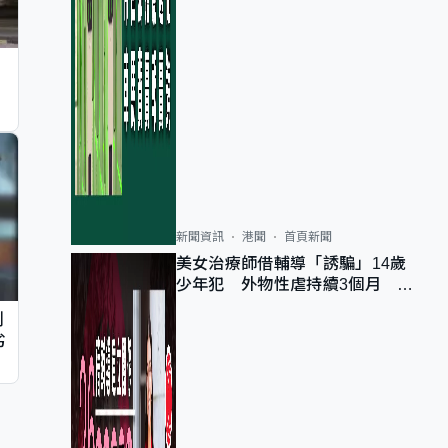
新聞資訊
港聞
首頁新聞
美女治療師借輔導「誘騙」14歲
少年犯 外物性虐持續3個月 受
害者母：要保護其他人
判
劣