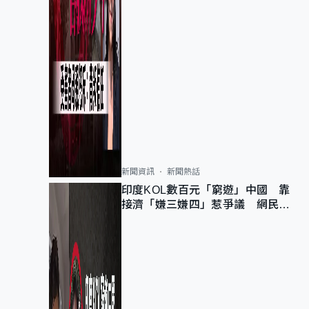
新聞資訊
新聞熱話
印度KOL數百元「窮遊」中國 靠
接濟「嫌三嫌四」惹爭議 網民：
不歡迎劣質旅客