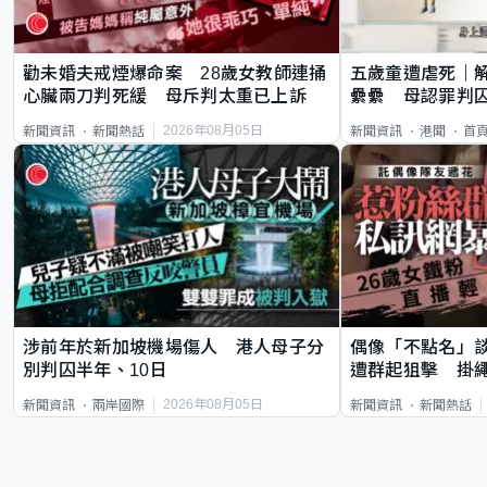
勸未婚夫戒煙爆命案 28歲女教師連捅
五歲童遭虐死｜
心臟兩刀判死緩 母斥判太重已上訴
纍纍 母認罪判囚
類案最惡劣
2026年08月05日
新聞資訊
新聞熱話
新聞資訊
港聞
首
涉前年於新加坡機場傷人 港人母子分
偶像「不點名」
別判囚半年、10日
遭群起狙擊 掛
2026年08月05日
新聞資訊
兩岸國際
新聞資訊
新聞熱話