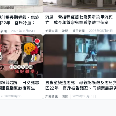
流感｜曾接種疫苗七歲男童染甲流死
解剖揭長期捱餓、傷痕
亡 成今年首宗兒童感染離世個案
22年 官斥冷血：同
2026年08月04日
新聞資訊
港聞
首頁新聞
2026年08月05日
頁新聞
談粉絲越界 日女死忠
五歲童疑遭虐死｜母親認誤殺及虐兒
繩開直播道歉後輕生
囚22年 官斥被告殘忍、同類案最惡
2026年08月06日
2026年08月05日
新聞資訊
港聞