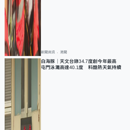
新聞資訊
港聞
白海豚｜天文台錄34.7度創今年最高
屯門泳灘高達40.1度 料酷熱天氣持續