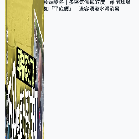
極端酷熱｜多區氣溫逾37度 維園球場
如「平底鑊」 泳客湧淺水灣消暑