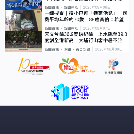
2026年08月06日
新聞資訊
新聞熱話
一線搜查｜揸小巴難「養家活兒」 司
機平均年齡約70歲 88歲黃伯：希望一
直揸落去
2026年08月07日
新聞資訊
新聞熱話
天文台錄36.9度破紀錄 上水飆至39.8
度創全港新高 大埔行山客中暑不治
2026年08月09日
新聞資訊
港聞
首頁新聞