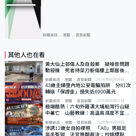
新聞資訊
港聞
首頁新聞
其他人也在看
黃大仙上邨傷人及自殺案 疑噪音問題
動殺機 死者持菜刀斬傷樓上鄰居後墮
斃
2026年08月08日
新聞資訊
港聞
首頁新聞
43歲主婦墮內地公安電騙陷阱 分81次
轉賬「保證金」損失近6900萬元
2026年08月07日
新聞資訊
港聞
首頁新聞
極端酷熱｜六旬外籍漢大埔船灣行山疑
中暑亡 山藝教練：高溫高濕度不宜遠
足
2026年08月09日
新聞資訊
港聞
首頁新聞
涉誘12歲女自拍祼照 「A0」男捱足
年半冤獄 法官推翻裁決：抄錯標點