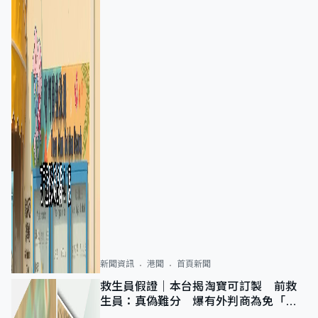
新聞資訊
港聞
首頁新聞
救生員假證｜本台揭淘寶可訂製 前救
生員：真偽難分 爆有外判商為免「封
池」沒做足檢查