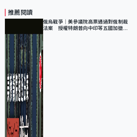
推薦閱讀
俄烏戰爭｜美參議院高票通過對俄制裁
法案 授權特朗普向中印等五國加徵
100%關稅