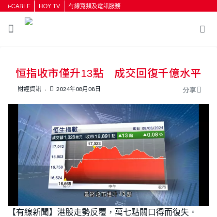
i-CABLE
HOY TV
有線寬頻及電訊服務
返回
恒指收市僅升13點 成交回復千億水平
按輸入鍵開始搜尋
財經資訊
2024年08月08日
分享
【有線新聞】港股走勢反覆，萬七點關口得而復失。