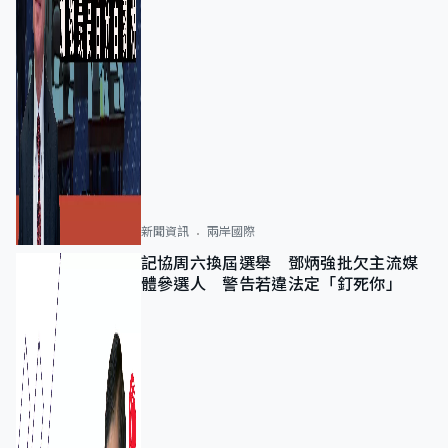
新聞資訊
兩岸國際
記協周六換屆選舉 鄧炳強批欠主流媒
體參選人 警告若違法定「釘死你」