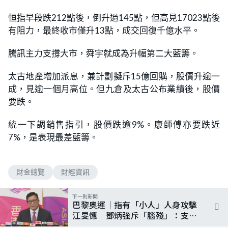
恒指早段跌212點後，倒升過145點，但高見17023點後
有阻力，最終收市僅升13點，成交回復千億水平。
騰訊主力支撐大市，舜宇就成為升幅第二大藍籌。
太古地產增加派息，兼計劃擬斥15億回購，股價升逾一
成，見逾一個月高位。但九倉及太古公布業績後，股價
要跌。
統一下調銷售指引，股價跌逾9%。康師傅亦要跌近
7%，是表現最差藍籌。
財金總覽
財經資訊
下一則新聞
巴黎奧運｜指有「小人」人身攻擊
江旻憓 鄧炳強斥「腦殘」：支持
政府天經地義