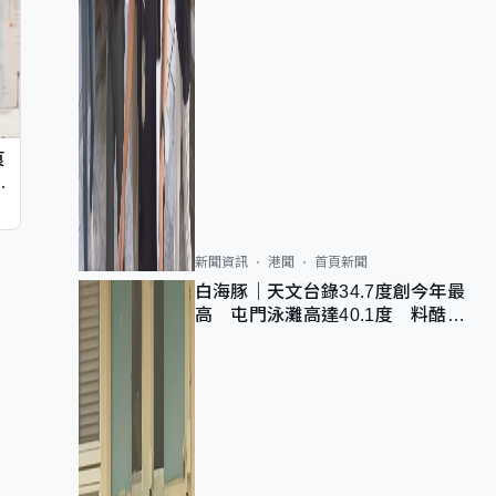
痕
同
新聞資訊
港聞
首頁新聞
白海豚｜天文台錄34.7度創今年最
高 屯門泳灘高達40.1度 料酷熱
天氣持續