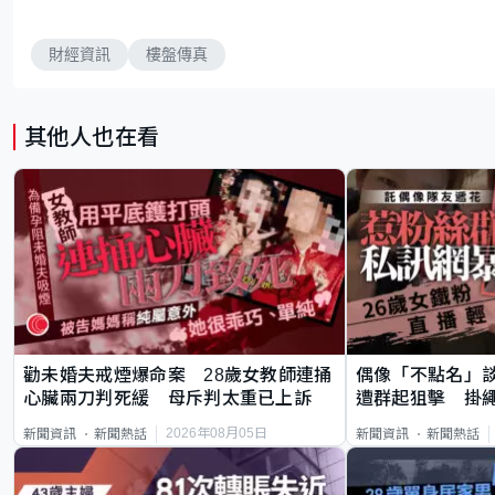
財經資訊
樓盤傳真
其他人也在看
勸未婚夫戒煙爆命案 28歲女教師連捅
偶像「不點名」
心臟兩刀判死緩 母斥判太重已上訴
遭群起狙擊 掛
2026年08月05日
新聞資訊
新聞熱話
新聞資訊
新聞熱話