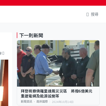
搜尋
下一則新聞
享
拜登視察佛羅里達風災災區 將撥6億美元
重建電網及能源設施等
2024年10月14日
新聞資訊
兩岸國際