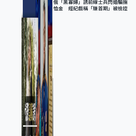
俄「黑寡婦」誘前線士兵閃婚騙撫
恤金 經紀戲稱「賺首期」被檢控