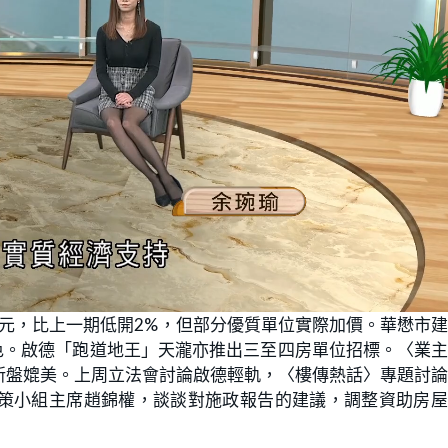
21,526元，比上一期低開2%，但部分優質單位實際加價。華懋市
色。啟德「跑道地王」天瀧亦推出三至四房單位招標。〈業
新盤媲美。上周立法會討論啟德輕軌，〈樓傳熱話〉專題討
策小組主席趙錦權，談談對施政報告的建議，調整資助房屋