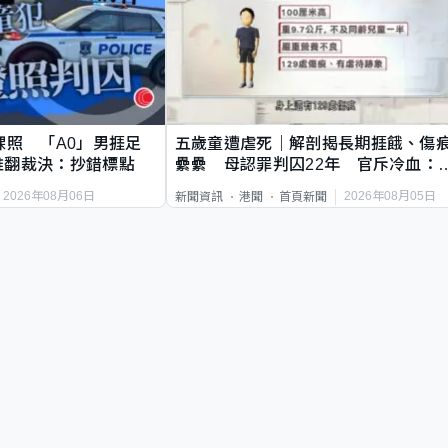
祼照 「A0」男捱足
五歲童遭虐死｜解剖揭長期捱餓、傷
推翻裁決：抄錯標點
纍纍 母認罪判囚22年 官斥冷血：
類案最惡劣
2026年08月06日
2026年08月05日
新聞資訊
港聞
首頁新聞