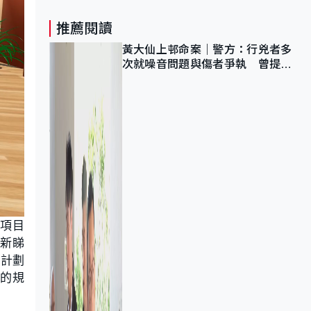
推薦閱讀
黃大仙上邨命案｜警方：行兇者多
次就噪音問題與傷者爭執 曾提出
調單位已獲批
建項目
主新睇
論計劃
的規