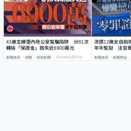
43歲主婦墮內地公安電騙陷阱 分81次
涉誘12歲女自拍
轉賬「保證金」損失近6900萬元
年半冤獄 法官
2026年08月07日
新聞資訊
港聞
首頁新聞
新聞資訊
新聞熱話