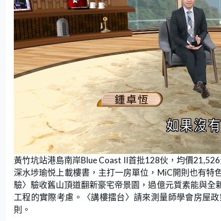
L
U
o
n
黃竹坑站港島南岸Blue Coast II首批128伙，均價
a
m
d
u
e
t
深水埗瑜悦上載樓書，主打一房單位，MiC開則也有特
d
e
:
驗〉驗收舊山頂道翻新豪宅帝景園，過億元質素能與全
1
.
0
工程的實際考慮。〈講樓擂台〉請來測量師學會房屋政
8
%
則。