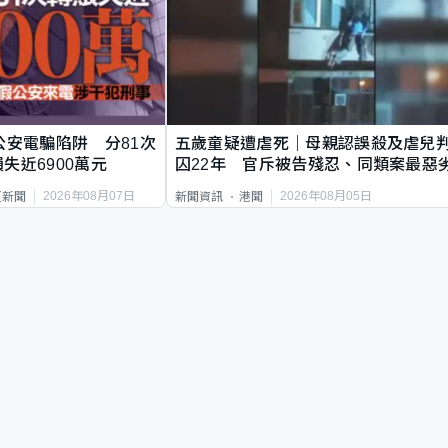
公安電騙陷阱 分81次
五歲童疑遭虐死｜母親認誤殺及虐兒
失近6900萬元
囚22年 官斥被告殘忍、同類案最惡
2026年08月07日
2026年08月05日
頁新聞
新聞資訊
港聞