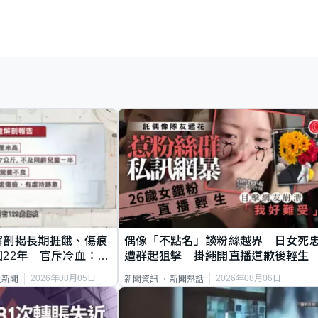
解剖揭長期捱餓、傷痕
偶像「不點名」談粉絲越界 日女死
22年 官斥冷血：同
遭群起狙擊 掛繩開直播道歉後輕生
2026年08月05日
2026年08月06日
頁新聞
新聞資訊
新聞熱話