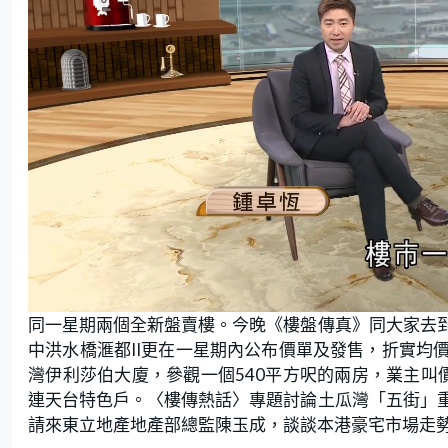
L
U
o
n
同一星期兩個全新盤賣樓。今晚《樓盤傳真》同大家去
a
m
d
u
e
t
中洪水橋滙都II更在一星期內公布價單及發售，折實均
d
e
:
灣伊利莎伯大廈，參觀一個540平方呎的兩房，業主叫價
0
.
8
連天台特色戶。〈樓傳熱話〉專題討論土瓜灣「五街」
6
%
請來東立地產地產部總監陳玉成，談談本港豪宅市場走