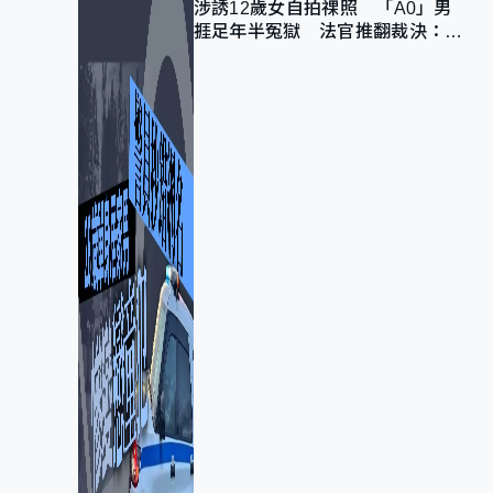
涉誘12歲女自拍祼照 「A0」男
捱足年半冤獄 法官推翻裁決：抄
錯標點