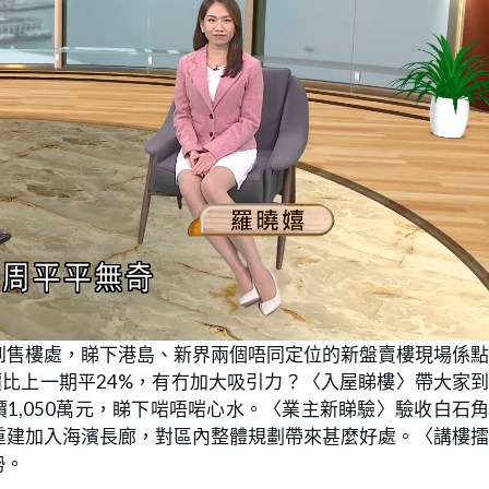
到售樓處，睇下港島、新界兩個唔同定位的新盤賣樓現場係
價比上一期平24%，有冇加大吸引力？〈入屋睇樓〉帶大家
1,050萬元，睇下啱唔啱心水。〈業主新睇驗〉驗收白石
重建加入海濱長廊，對區內整體規劃帶來甚麼好處。〈講樓
勢。