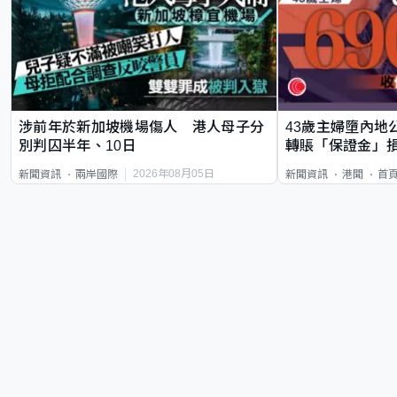
涉前年於新加坡機場傷人 港人母子分
43歲主婦墮內地
別判囚半年、10日
轉賬「保證金」損
2026年08月05日
新聞資訊
兩岸國際
新聞資訊
港聞
首