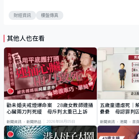
財經資訊
樓盤傳真
其他人也在看
勸未婚夫戒煙爆命案 28歲女教師連捅
五歲童遭虐死｜
心臟兩刀判死緩 母斥判太重已上訴
纍纍 母認罪判囚
類案最惡劣
2026年08月05日
新聞資訊
新聞熱話
新聞資訊
港聞
首