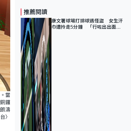
推薦閱讀
康文署球場打排球遇怪盜 女生汗
巾遭拎走5分鐘 「行咗出出面唔
知做乜」
點。當
到銅鑼
角朗濤
擂台〉