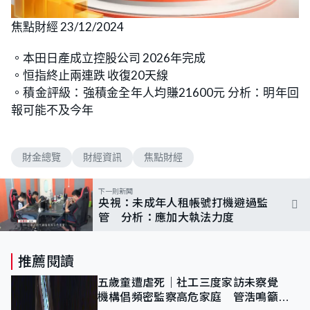
焦點財經 23/12/2024
。本田日產成立控股公司 2026年完成
。恒指終止兩連跌 收復20天線
。積金評級：強積金全年人均賺21600元 分析：明年回
報可能不及今年
財金總覽
財經資訊
焦點財經
下一則新聞
央視：未成年人租帳號打機避過監
管 分析：應加大執法力度
推薦閱讀
五歲童遭虐死｜社工三度家訪未察覺
機構倡頻密監察高危家庭 管浩鳴籲加