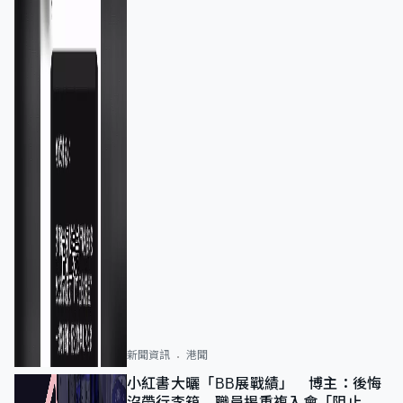
新聞資訊
港聞
小紅書大曬「BB展戰績」 博主：後悔
沒帶行李箱 職員揭重複入會「阻止唔