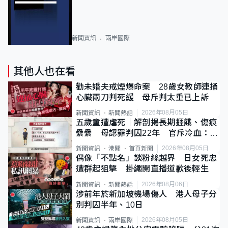
新聞資訊
兩岸國際
其他人也在看
勸未婚夫戒煙爆命案 28歲女教師連捅
心臟兩刀判死緩 母斥判太重已上訴
2026年08月05日
新聞資訊
新聞熱話
五歲童遭虐死｜解剖揭長期捱餓、傷痕
纍纍 母認罪判囚22年 官斥冷血：同
類案最惡劣
2026年08月05日
新聞資訊
港聞
首頁新聞
偶像「不點名」談粉絲越界 日女死忠
遭群起狙擊 掛繩開直播道歉後輕生
2026年08月06日
新聞資訊
新聞熱話
涉前年於新加坡機場傷人 港人母子分
別判囚半年、10日
2026年08月05日
新聞資訊
兩岸國際