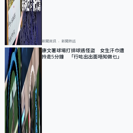
新聞資訊
新聞熱話
康文署球場打排球遇怪盜 女生汗巾遭
拎走5分鐘 「行咗出出面唔知做乜」