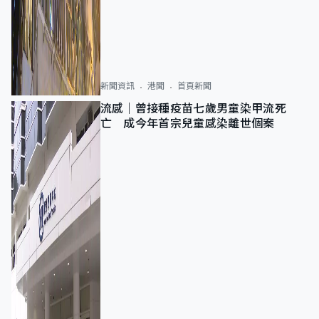
新聞資訊
港聞
首頁新聞
流感｜曾接種疫苗七歲男童染甲流死
亡 成今年首宗兒童感染離世個案