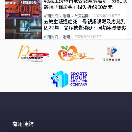
43歲主婦墮內地公安電騙陷阱 分81次
轉賬「保證金」損失近6900萬元
2026年08月07日
新聞資訊
港聞
首頁新聞
五歲童疑遭虐死｜母親認誤殺及虐兒判
囚22年 官斥被告殘忍、同類案最惡劣
2026年08月05日
新聞資訊
港聞
有用連結