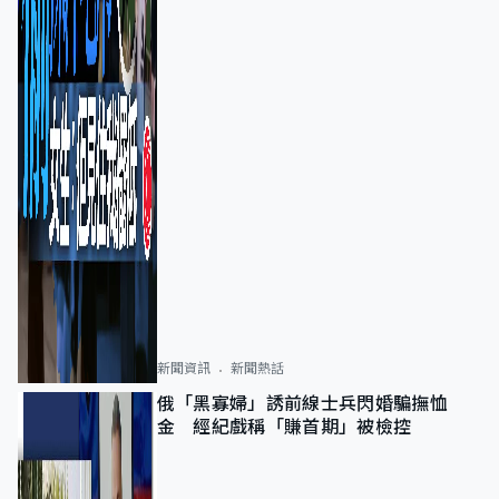
新聞資訊
新聞熱話
俄「黑寡婦」誘前線士兵閃婚騙撫恤
金 經紀戲稱「賺首期」被檢控