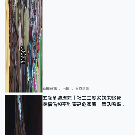
新聞資訊
港聞
首頁新聞
五歲童遭虐死｜社工三度家訪未察覺
機構倡頻密監察高危家庭 管浩鳴籲加
強跨部門協作