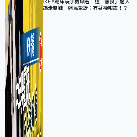
IKEA霸床玩手機瞓著 遭「無良」途人
踢走雙鞋 網民驚訝：冇著襪咁盡！？