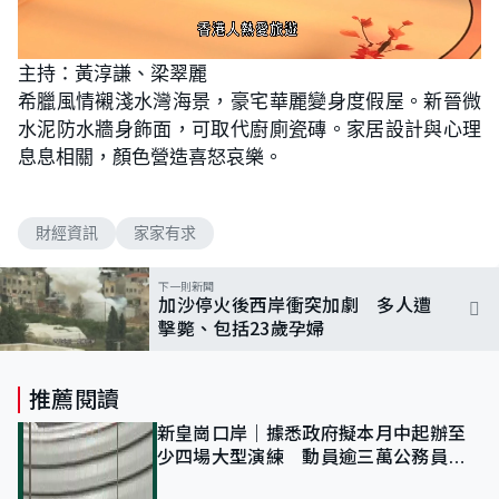
L
U
o
n
主持：黃淳謙、梁翠麗
a
m
d
u
希臘風情襯淺水灣海景，豪宅華麗變身度假屋。新晉微
e
t
d
e
:
水泥防水牆身飾面，可取代廚廁瓷磚。家居設計與心理
1
.
息息相關，顏色營造喜怒哀樂。
9
1
%
財經資訊
家家有求
下一則新聞
加沙停火後西岸衝突加劇 多人遭
擊斃、包括23歲孕婦
推薦閱讀
新皇崗口岸｜據悉政府擬本月中起辦至
少四場大型演練 動員逾三萬公務員人
次測試