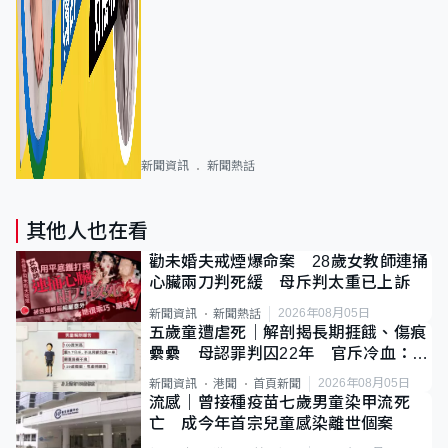
新聞資訊
新聞熱話
其他人也在看
勸未婚夫戒煙爆命案 28歲女教師連捅
心臟兩刀判死緩 母斥判太重已上訴
2026年08月05日
新聞資訊
新聞熱話
五歲童遭虐死｜解剖揭長期捱餓、傷痕
纍纍 母認罪判囚22年 官斥冷血：同
類案最惡劣
2026年08月05日
新聞資訊
港聞
首頁新聞
流感｜曾接種疫苗七歲男童染甲流死
亡 成今年首宗兒童感染離世個案