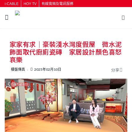
i-CABLE
HOY TV
有線寬頻及電訊服務
返回
家家有求｜豪裝淺水灣度假屋 微水泥
按輸入鍵開始搜尋
飾面取代廚廁瓷磚 家居設計顏色喜怒
哀樂
樓盤傳真
2025年02月10日
分享