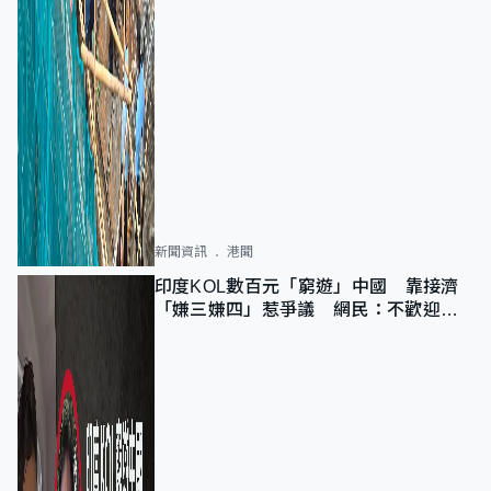
新聞資訊
港聞
印度KOL數百元「窮遊」中國 靠接濟
「嫌三嫌四」惹爭議 網民：不歡迎劣
質旅客