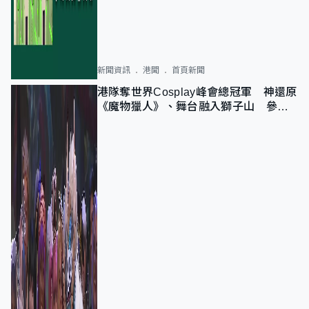
新聞資訊
港聞
首頁新聞
港隊奪世界Cosplay峰會總冠軍 神還原
《魔物獵人》、舞台融入獅子山 參賽
者：讓大家認識香港