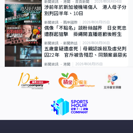
2026年08月04日
新聞資訊
港聞
首頁新聞
涉前年於新加坡機場傷人 港人母子分
別判囚半年、10日
2026年08月05日
新聞資訊
兩岸國際
偶像「不點名」談粉絲越界 日女死忠
遭群起狙擊 掛繩開直播道歉後輕生
2026年08月06日
新聞資訊
新聞熱話
五歲童疑遭虐死｜母親認誤殺及虐兒判
囚22年 官斥被告殘忍、同類案最惡劣
2026年08月05日
新聞資訊
港聞