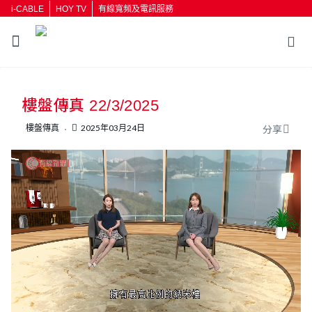
i-CABLE
HOY TV
有線寬頻及電訊服務
返回
樓盤傳真 22/3/2025
按輸入鍵開始搜尋
樓盤傳真
2025年03月24日
分享
L
U
o