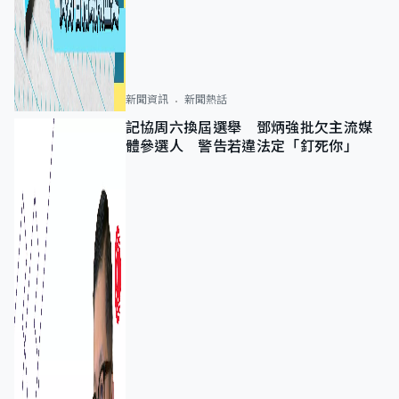
新聞資訊
新聞熱話
記協周六換屆選舉 鄧炳強批欠主流媒
體參選人 警告若違法定「釘死你」