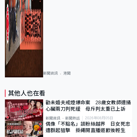
新聞資訊
港聞
其他人也在看
勸未婚夫戒煙爆命案 28歲女教師連捅
心臟兩刀判死緩 母斥判太重已上訴
2026年08月05日
新聞資訊
新聞熱話
偶像「不點名」談粉絲越界 日女死忠
遭群起狙擊 掛繩開直播道歉後輕生