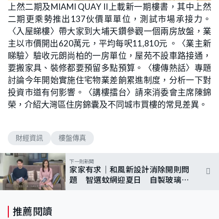
n
上然二期及MIAMI QUAY II上載新一期樓書，其中上然
a
m
d
u
二期更乘勢推出137伙價單單位，測試市場承接力。
e
t
d
e
:
〈入屋睇樓〉帶大家到大埔天鑽參觀一個兩房放盤，業
0
.
主以市價開出620萬元，平均每呎11,810元 。〈業主新
9
7
睇驗〉驗收元朗尚柏的一房單位，屋苑不設車路接通，
%
要搬家具、裝修都要預留多點預算。〈樓傳熱話〉專題
討論今年開始實施住宅物業差餉累進制度，分析一下對
投資市道有何影響。〈講樓擂台〉請來消委會主席陳錦
榮，介紹大灣區住房錦囊及不同城市買樓的常見差異。
財經資訊
樓盤傳真
下一則新聞
家家有求｜和風新設計消除開則問
題 智選蚊網迎夏日 自製玻璃配
合餐桌風格
推薦閱讀