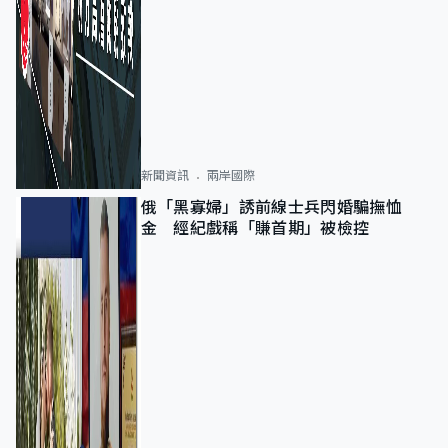
新聞資訊
兩岸國際
俄「黑寡婦」誘前線士兵閃婚騙撫恤
金 經紀戲稱「賺首期」被檢控