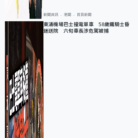
新聞資訊
港聞
首頁新聞
東涌機場巴士撞電單車 58歲鐵騎士昏
迷送院 六旬車長涉危駕被捕