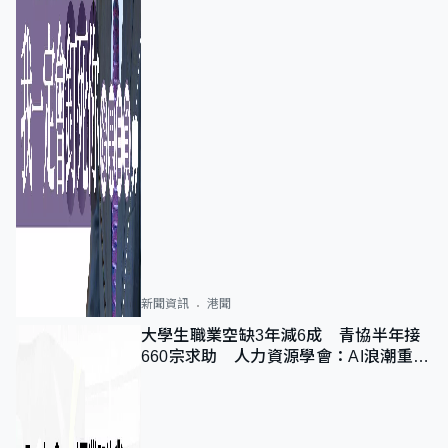
新聞資訊
港聞
大學生職業空缺3年減6成 青協半年接
660宗求助 人力資源學會：AI浪潮重整
職位需求