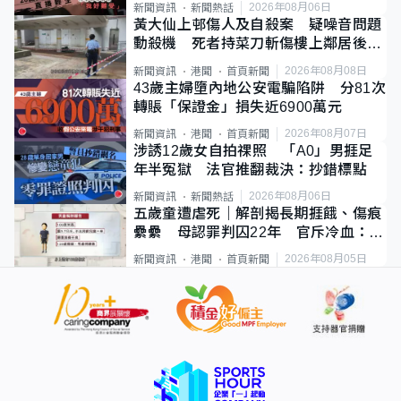
2026年08月06日
新聞資訊
新聞熱話
黃大仙上邨傷人及自殺案 疑噪音問題
動殺機 死者持菜刀斬傷樓上鄰居後墮
斃
2026年08月08日
新聞資訊
港聞
首頁新聞
43歲主婦墮內地公安電騙陷阱 分81次
轉賬「保證金」損失近6900萬元
2026年08月07日
新聞資訊
港聞
首頁新聞
涉誘12歲女自拍祼照 「A0」男捱足
年半冤獄 法官推翻裁決：抄錯標點
2026年08月06日
新聞資訊
新聞熱話
五歲童遭虐死｜解剖揭長期捱餓、傷痕
纍纍 母認罪判囚22年 官斥冷血：同
類案最惡劣
2026年08月05日
新聞資訊
港聞
首頁新聞