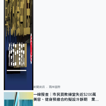
新聞資訊
兩岸國際
一線搜查｜市民買教練堂失近$200萬
美容、健身預繳合約擬設冷靜期 業界
憂退款計法對商戶不公