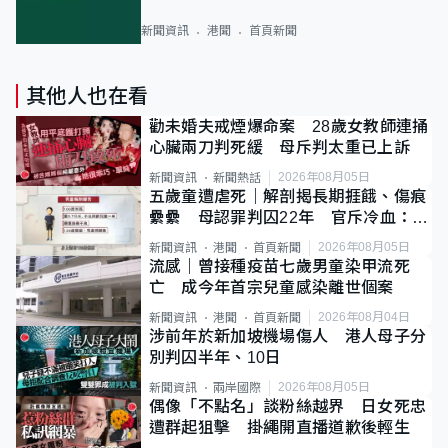
新聞資訊
港聞
首頁新聞
其他人也在看
勸未婚夫戒煙爆命案 28歲女教師連捅
心臟兩刀判死緩 母斥判太重已上訴
2026年08月05日
新聞資訊
新聞熱話
五歲童遭虐死｜解剖揭長期捱餓、傷痕
纍纍 母認罪判囚22年 官斥冷血：同
類案最惡劣
2026年08月05日
新聞資訊
港聞
首頁新聞
流感｜曾接種疫苗七歲男童染甲流死
亡 成今年首宗兒童感染離世個案
2026年08月04日
新聞資訊
港聞
首頁新聞
涉前年於新加坡機場傷人 港人母子分
別判囚半年、10日
2026年08月05日
新聞資訊
兩岸國際
偶像「不點名」談粉絲越界 日女死忠
遭群起狙擊 掛繩開直播道歉後輕生