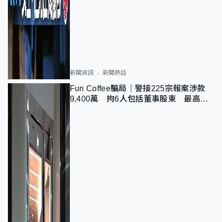
新聞資訊
新聞熱話
Fun Coffee騙局｜警接225宗報案涉款
9,400萬 拘6人包括董事股東 最高金
額一宗涉近千萬