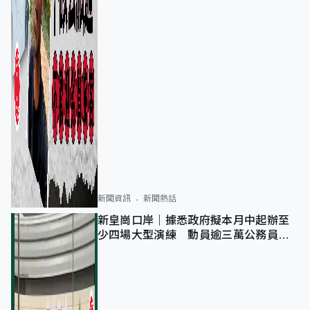
新聞資訊
新聞熱話
新皇崗口岸｜據悉政府擬本月中起辦至
少四場大型演練 動員逾三萬公務員人
次測試