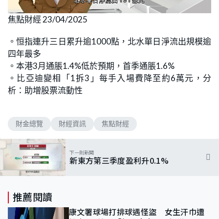
L
U
o
n
焦點財經 23/04/2025
a
m
d
u
e
t
d
e
。恒指連升三日累升逾1000點，北水單日淨流出規模逾
:
4
四年最多
.
4
。本港3月通脹1.4%低於預期，首季通脹1.6%
8
%
。比亞迪變相「1拆3」每手入場費降至約6萬元，分
析：助增股票流動性
財金總覽
財經資訊
焦點財經
下一則新聞
新東方第三季度盈利升0.1%
推薦閱讀
康文署球場打排球遇怪盜 女生汗巾遭