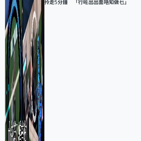
拎走5分鐘 「行咗出出面唔知做乜」