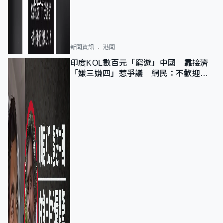
新聞資訊
港聞
印度KOL數百元「窮遊」中國 靠接濟
「嫌三嫌四」惹爭議 網民：不歡迎劣
質旅客