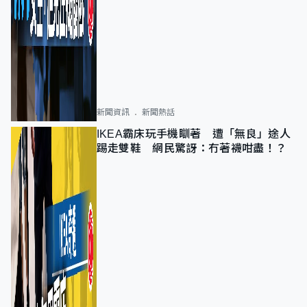
新聞資訊
新聞熱話
IKEA霸床玩手機瞓著 遭「無良」途人
踢走雙鞋 網民驚訝：冇著襪咁盡！？