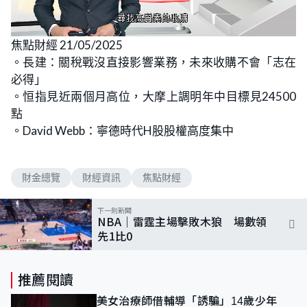
L
U
o
n
焦點財經 21/05/2025
a
m
d
u
。長建：關稅戰沒直接影響業務，未來收購不會「志在
e
t
d
e
:
必得」
4
.
。恒指見近兩個月高位，大摩上調明年中目標見24500
7
1
點
%
。David Webb：寧德時代H股股權高度集中
財金總覽
財經資訊
焦點財經
下一則新聞
NBA｜雷霆主場擊敗木狼 場數領
先1比0
推薦閱讀
美女治療師借輔導「誘騙」14歲少年