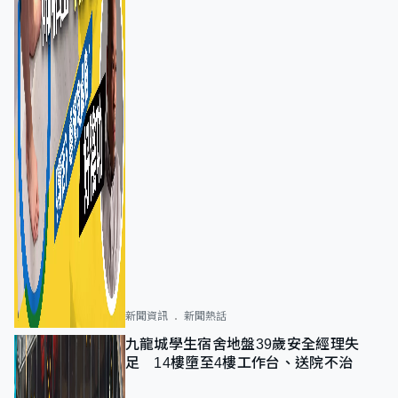
新聞資訊
新聞熱話
九龍城學生宿舍地盤39歲安全經理失
足 14樓墮至4樓工作台、送院不治