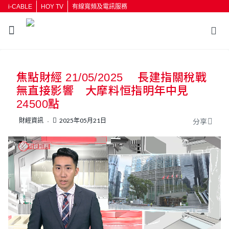
i-CABLE
HOY TV
有線寬頻及電訊服務
返回
焦點財經 21/05/2025 長建指關稅戰
按輸入鍵開始搜尋
無直接影響 大摩料恒指明年中見
24500點
財經資訊
2025年05月21日
分享