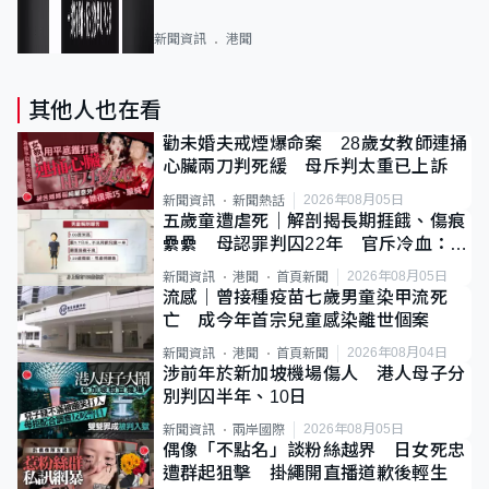
新聞資訊
港聞
其他人也在看
勸未婚夫戒煙爆命案 28歲女教師連捅
心臟兩刀判死緩 母斥判太重已上訴
2026年08月05日
新聞資訊
新聞熱話
五歲童遭虐死｜解剖揭長期捱餓、傷痕
纍纍 母認罪判囚22年 官斥冷血：同
類案最惡劣
2026年08月05日
新聞資訊
港聞
首頁新聞
流感｜曾接種疫苗七歲男童染甲流死
亡 成今年首宗兒童感染離世個案
2026年08月04日
新聞資訊
港聞
首頁新聞
涉前年於新加坡機場傷人 港人母子分
別判囚半年、10日
2026年08月05日
新聞資訊
兩岸國際
偶像「不點名」談粉絲越界 日女死忠
遭群起狙擊 掛繩開直播道歉後輕生