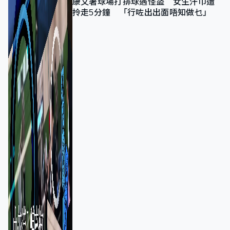
康文署球場打排球遇怪盜 女生汗巾遭
拎走5分鐘 「行咗出出面唔知做乜」