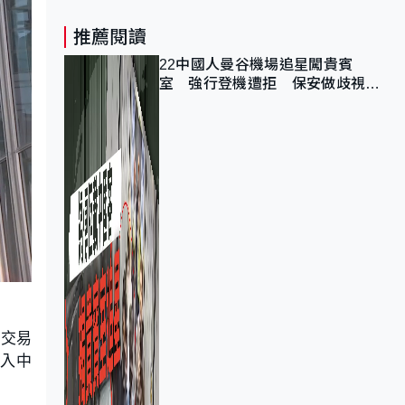
推薦閱讀
22中國人曼谷機場追星闖貴賓
室 強行登機遭拒 保安做歧視手
勢遭紀律處分
對交易
入中