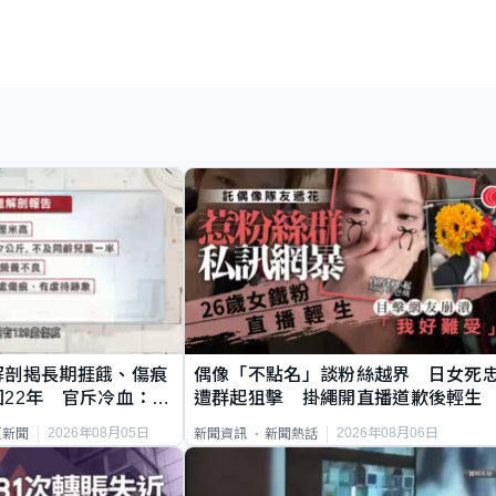
解剖揭長期捱餓、傷痕
偶像「不點名」談粉絲越界 日女死
22年 官斥冷血：同
遭群起狙擊 掛繩開直播道歉後輕生
2026年08月05日
2026年08月06日
頁新聞
新聞資訊
新聞熱話