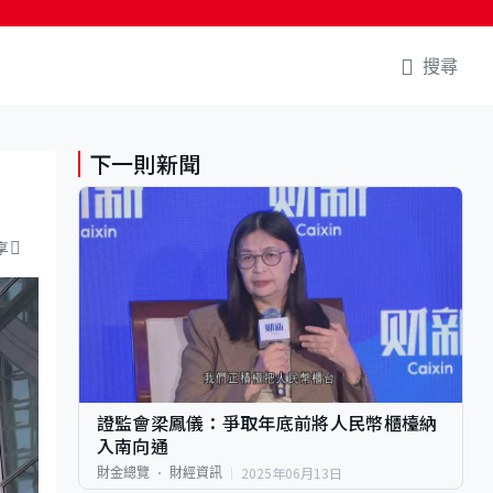
搜尋
下一則新聞
享
證監會梁鳳儀：爭取年底前將人民幣櫃檯納
入南向通
2025年06月13日
財金總覽
財經資訊