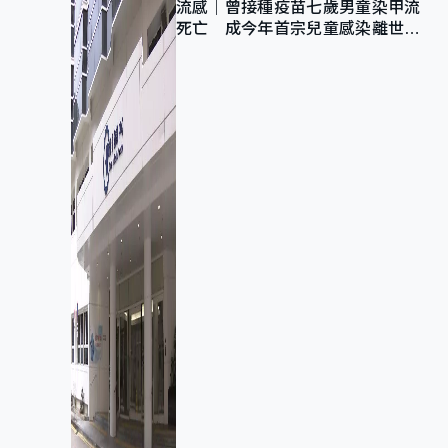
流感｜曾接種疫苗七歲男童染甲流
死亡 成今年首宗兒童感染離世個
案