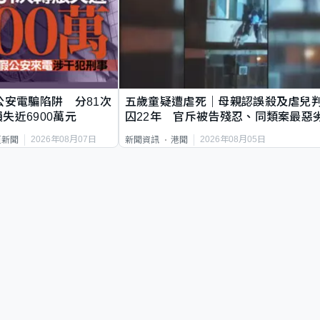
公安電騙陷阱 分81次
五歲童疑遭虐死｜母親認誤殺及虐兒
失近6900萬元
囚22年 官斥被告殘忍、同類案最惡
2026年08月07日
2026年08月05日
頁新聞
新聞資訊
港聞