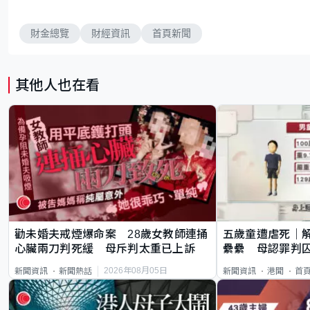
財金總覽
財經資訊
首頁新聞
其他人也在看
勸未婚夫戒煙爆命案 28歲女教師連捅
五歲童遭虐死｜
心臟兩刀判死緩 母斥判太重已上訴
纍纍 母認罪判囚
類案最惡劣
2026年08月05日
新聞資訊
新聞熱話
新聞資訊
港聞
首