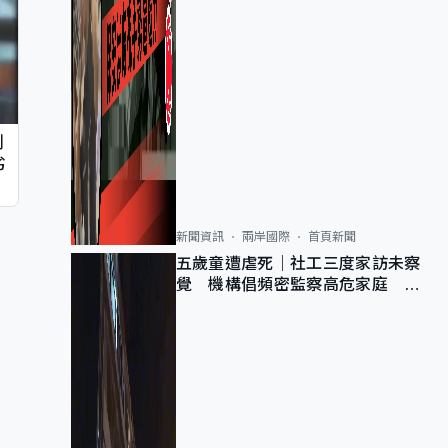
判
劣
新聞資訊
兩岸國際
首頁新聞
五歲童遭虐死｜社工三度家訪未察
覺 機構倡頻密監察高危家庭 管
浩鳴籲加強跨部門協作