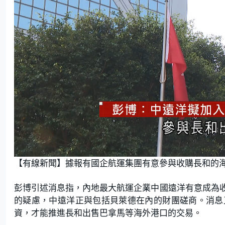
L
U
o
n
【有線新聞】據報有國企航運集團有意參與收購長和的
a
m
d
u
e
t
d
e
:
彭博引述消息指，內地最大航運企業中國遠洋有意成為
7
6
.
的疑慮，中遠洋正與包括貝萊德在內的財團磋商。消息
9
2
資，才能推進長和出售巴拿馬等海外港口的交易。
%