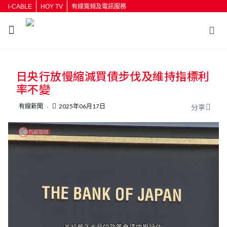
i-CABLE
HOY TV
有線寬頻及電訊服務
返回
日央行放慢縮減買債步伐及維持指標利
按輸入鍵開始搜尋
率不變
有線新聞
2025年06月17日
分享