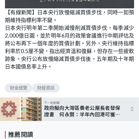
L
U
o
n
【有線新聞】日本央行放慢縮減買債步伐，同時一如預
a
m
d
u
期維持指標利率不變。
e
t
d
e
:
日本央行明年第二季開始減慢削減買債步伐，每季減少
9
2
2,000億日圓，並於明年6月的政策會議進行中期評估及
.
3
將公布再下一個年度的買債計劃。另外，央行維持指標
1
%
利率於0.5厘不變，指出經濟溫和復蘇，但存在一些疲軟
跡象。央行公布放慢縮減買債步伐後，五年期及十年期
日本國債息率上升。
財金總覽
財經資訊
下一則新聞
政府擬向大灣區養老公屋長者發保
證書 何永賢：半年內回港可獲編
配公屋
推薦閱讀