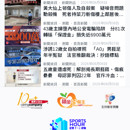
2026年08月06日
新聞資訊
新聞熱話
黃大仙上邨傷人及自殺案 疑噪音問題
動殺機 死者持菜刀斬傷樓上鄰居後墮
斃
2026年08月08日
新聞資訊
港聞
首頁新聞
43歲主婦墮內地公安電騙陷阱 分81次
轉賬「保證金」損失近6900萬元
2026年08月07日
新聞資訊
港聞
首頁新聞
涉誘12歲女自拍祼照 「A0」男捱足
年半冤獄 法官推翻裁決：抄錯標點
2026年08月06日
新聞資訊
新聞熱話
五歲童遭虐死｜解剖揭長期捱餓、傷痕
纍纍 母認罪判囚22年 官斥冷血：同
類案最惡劣
2026年08月05日
新聞資訊
港聞
首頁新聞