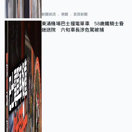
新聞資訊
港聞
首頁新聞
東涌機場巴士撞電單車 58歲鐵騎士昏
迷送院 六旬車長涉危駕被捕