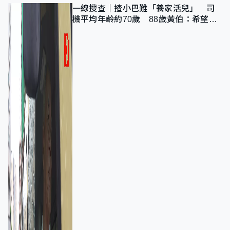
一線搜查｜揸小巴難「養家活兒」 司
機平均年齡約70歲 88歲黃伯：希望一
直揸落去