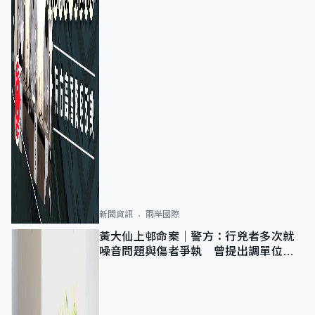
新聞資訊
兩岸國際
黃大仙上邨命案｜警方：行兇者多次就
噪音問題與傷者爭執 曾提出調單位已
獲批