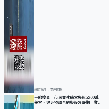
新聞資訊
兩岸國際
一線搜查｜市民買教練堂失近$200萬
美容、健身預繳合約擬設冷靜期 業界
憂退款計法對商戶不公