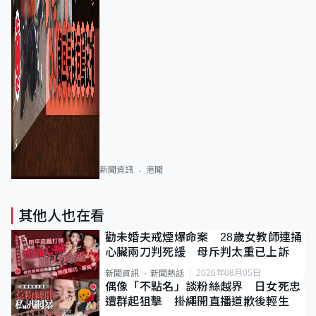
新聞資訊
港聞
其他人也在看
勸未婚夫戒煙爆命案 28歲女教師連捅
心臟兩刀判死緩 母斥判太重已上訴
2026年08月05日
新聞資訊
新聞熱話
偶像「不點名」談粉絲越界 日女死忠
遭群起狙擊 掛繩開直播道歉後輕生