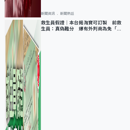
新聞資訊
新聞熱話
救生員假證｜本台揭淘寶可訂製 前救
生員：真偽難分 爆有外判商為免「封
池」沒做足檢查