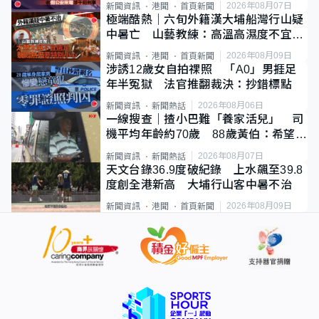
2026年08月07日
新聞資訊
港聞
首頁新聞
極端酷熱｜六旬外籍漢大埔船灣行山疑
中暑亡 山藝教練：高溫高濕度不宜遠
足
2026年08月09日
新聞資訊
港聞
首頁新聞
涉誘12歲女自拍祼照 「A0」男捱足
年半冤獄 法官推翻裁決：抄錯標點
2026年08月06日
新聞資訊
新聞熱話
一線搜查｜揸小巴難「養家活兒」 司
機平均年齡約70歲 88歲黃伯：希望一
直揸落去
2026年08月07日
新聞資訊
新聞熱話
天文台錄36.9度破紀錄 上水飆至39.8
度創全港新高 大埔行山客中暑不治
2026年08月09日
新聞資訊
港聞
首頁新聞