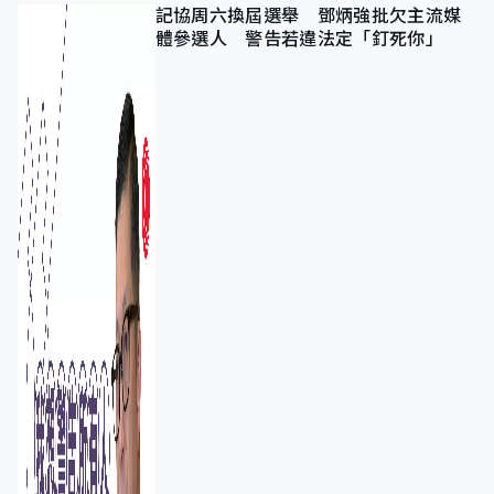
記協周六換屆選舉 鄧炳強批欠主流媒
體參選人 警告若違法定「釘死你」