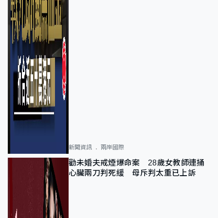
新聞資訊
兩岸國際
勸未婚夫戒煙爆命案 28歲女教師連捅
心臟兩刀判死緩 母斥判太重已上訴