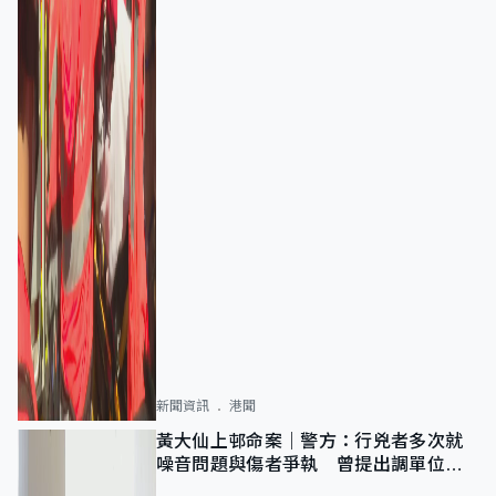
新聞資訊
港聞
黃大仙上邨命案｜警方：行兇者多次就
噪音問題與傷者爭執 曾提出調單位已
獲批