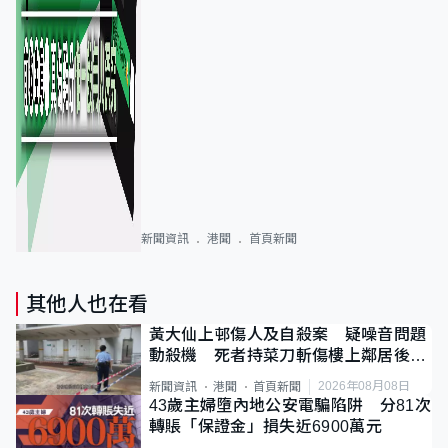
新聞資訊
港聞
首頁新聞
其他人也在看
黃大仙上邨傷人及自殺案 疑噪音問題
動殺機 死者持菜刀斬傷樓上鄰居後墮
斃
2026年08月08日
新聞資訊
港聞
首頁新聞
43歲主婦墮內地公安電騙陷阱 分81次
轉賬「保證金」損失近6900萬元