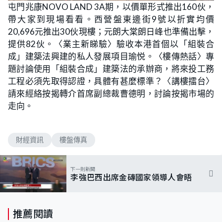
屯門兆康NOVO LAND 3A期，以價單形式推出160伙，
帶大家到現場看看。西營盤東邊街9號以折實均價
20,696元推出30伙現樓；元朗大棠朗日峰也準備出擊，
提供82伙。〈業主新睇驗〉驗收本港首個以「組裝合
成」建築法興建的私人發展項目瑜悦。〈樓傳熱話〉專
題討論使用「組裝合成」建築法的承辦商，將來投工務
工程必須先取得認證，具體有甚麼標準？〈講樓擂台〉
請來經絡按揭轉介首席副總裁曹德明，討論按揭市場的
走向。
財經資訊
樓盤傳真
下一則新聞
李強巴西出席金磚國家領導人會晤
推薦閱讀