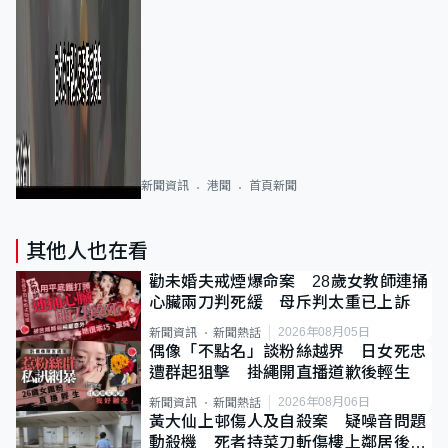
新聞資訊
港聞
首頁新聞
其他人也在看
勸未婚夫戒煙爆命案 28歲女教師連捅
心臟兩刀判死緩 母斥判太重已上訴
2026年08月05日
新聞資訊
新聞熱話
偶像「不點名」談粉絲越界 日女死忠
遭群起狙擊 掛繩開直播道歉後輕生
2026年08月06日
新聞資訊
新聞熱話
黃大仙上邨傷人及自殺案 疑噪音問題
動殺機 死者持菜刀斬傷樓上鄰居後墮