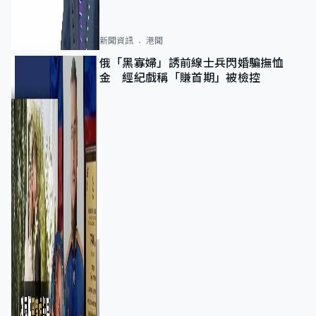
新聞資訊
港聞
俄「黑寡婦」誘前線士兵閃婚騙撫恤
金 經紀戲稱「賺首期」被檢控