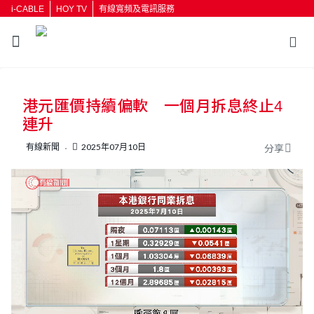
i-CABLE
HOY TV
有線寬頻及電訊服務
港元匯價持續偏軟 一個月拆息終止4
連升
有線新聞
2025年07月10日
分享