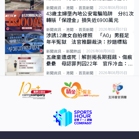
斃
2026年08月08日
新聞資訊
港聞
首頁新聞
43歲主婦墮內地公安電騙陷阱 分81次
轉賬「保證金」損失近6900萬元
2026年08月07日
新聞資訊
港聞
首頁新聞
涉誘12歲女自拍祼照 「A0」男捱足
年半冤獄 法官推翻裁決：抄錯標點
2026年08月06日
新聞資訊
新聞熱話
五歲童遭虐死｜解剖揭長期捱餓、傷痕
纍纍 母認罪判囚22年 官斥冷血：同
類案最惡劣
2026年08月05日
新聞資訊
港聞
首頁新聞