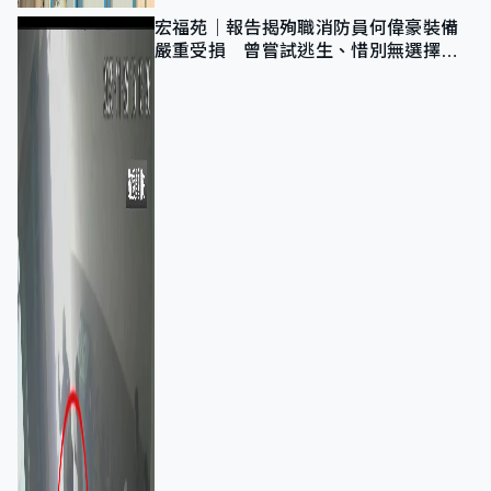
宏福苑｜報告揭殉職消防員何偉豪裝備
嚴重受損 曾嘗試逃生、惜別無選擇下
棄裝備墮樓