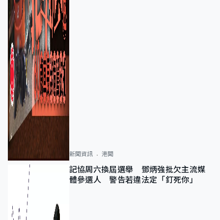
新聞資訊
港聞
記協周六換屆選舉 鄧炳強批欠主流媒
體參選人 警告若違法定「釘死你」