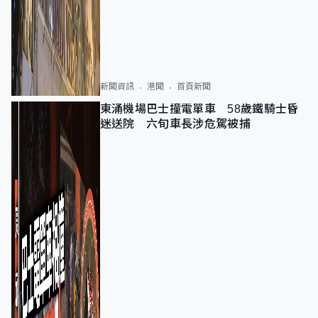
新聞資訊
港聞
首頁新聞
東涌機場巴士撞電單車 58歲鐵騎士昏
迷送院 六旬車長涉危駕被捕