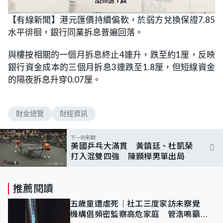
L
U
o
n
【有線新聞】港元匯價持續偏軟，於弱方兌換保證7.85
a
m
d
u
水平徘徊，銀行同業拆息普遍回落。
e
t
d
e
:
1
與樓按相關的一個月拆息終止4連升，跌至約1厘，反映
0
0
銀行資金成本的三個月拆息3連跌至1.8厘，但短線資金
.
0
的隔夜拆息升穿0.07厘。
0
%
財金總覽
財經資訊
下一則新聞
美國乒乓大滿貫 黃鎮廷、杜凱琹
打入混雙四強 陳顥樺男單出局
推薦閱讀
五歲童遭虐死｜社工三度家訪未察覺
機構倡頻密監察高危家庭 管浩鳴籲加