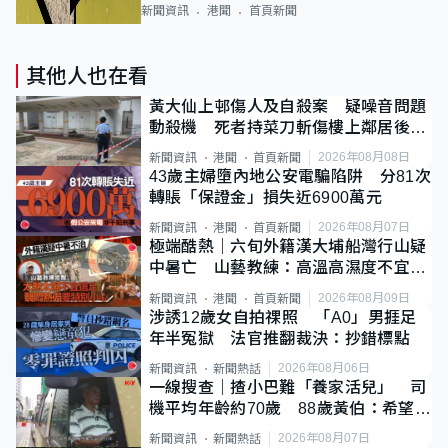
新聞資訊
港聞
首頁新聞
其他人也在看
黃大仙上邨傷人及自殺案 疑噪音問題
動殺機 死者持菜刀斬傷樓上鄰居後墮
斃
2026年08月08日
新聞資訊
港聞
首頁新聞
43歲主婦墮內地公安電騙陷阱 分81次
轉賬「保證金」損失近6900萬元
2026年08月07日
新聞資訊
港聞
首頁新聞
極端酷熱｜六旬外籍漢大埔船灣行山疑
中暑亡 山藝教練：高溫高濕度不宜遠
足
2026年08月09日
新聞資訊
港聞
首頁新聞
涉誘12歲女自拍祼照 「A0」男捱足
年半冤獄 法官推翻裁決：抄錯標點
2026年08月06日
新聞資訊
新聞熱話
一線搜查｜揸小巴難「養家活兒」 司
機平均年齡約70歲 88歲黃伯：希望一
直揸落去
2026年08月07日
新聞資訊
新聞熱話