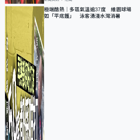
極端酷熱｜多區氣溫逾37度 維園球場
如「平底鑊」 泳客湧淺水灣消暑