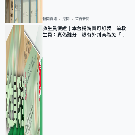
新聞資訊
港聞
首頁新聞
救生員假證｜本台揭淘寶可訂製 前救
生員：真偽難分 爆有外判商為免「封
池」沒做足檢查