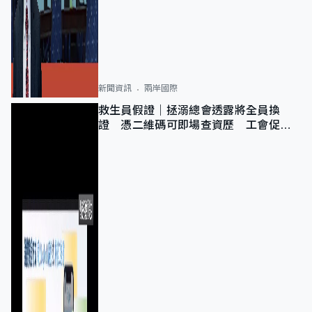
新聞資訊
兩岸國際
救生員假證｜拯溺總會透露將全員換
證 憑二維碼可即場查資歷 工會促加
強巡查