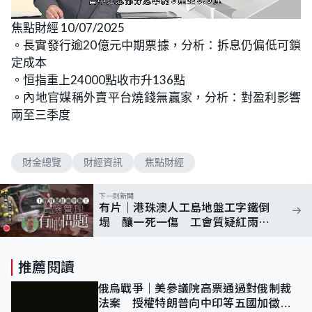
L
U
o
n
焦點財經 10/07/2025
a
m
d
u
。長實發行逾20億元中期票據，分析：拆息仍偏低可鎖
e
t
d
e
:
定成本
5
.
。恒指重上24000點收市升136點
0
9
。內地官媒稱外賣平台燒錢無贏家，分析：對盈利影響
%
兩至三季度
財金總覽
財經資訊
焦點財經
下一則新聞
有片｜港珠澳人工島地盤工字鐵倒
塌 釀一死一傷 工會質疑紅雨未
停工
推薦閱讀
俄烏戰爭｜美參議院高票通過對俄制裁
法案 授權特朗普向中印等五國加徵