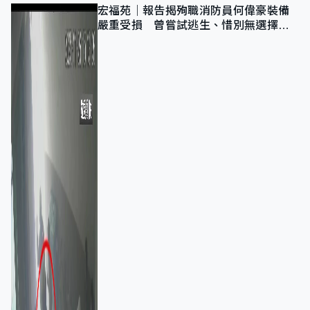
宏福苑｜報告揭殉職消防員何偉豪裝備
嚴重受損 曾嘗試逃生、惜別無選擇下
棄裝備墮樓