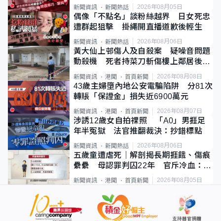
2026年08月05日
新聞資訊
新聞熱話
偶像「不點名」談粉絲越界 日女死忠
遭群起狙擊 掛繩開直播道歉後輕生
2026年08月06日
新聞資訊
新聞熱話
黃大仙上邨傷人及自殺案 疑噪音問題
動殺機 死者持菜刀斬傷樓上鄰居後墮
斃
2026年08月08日
新聞資訊
港聞
首頁新聞
43歲主婦墮內地公安電騙陷阱 分81次
轉賬「保證金」損失近6900萬元
2026年08月07日
新聞資訊
港聞
首頁新聞
涉誘12歲女自拍祼照 「A0」男捱足
年半冤獄 法官推翻裁決：抄錯標點
2026年08月06日
新聞資訊
新聞熱話
五歲童遭虐死｜解剖揭長期捱餓、傷痕
纍纍 母認罪判囚22年 官斥冷血：同
類案最惡劣
2026年08月05日
新聞資訊
港聞
首頁新聞