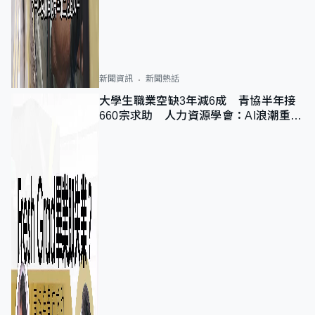
新聞資訊
新聞熱話
大學生職業空缺3年減6成 青協半年接
660宗求助 人力資源學會：AI浪潮重整
職位需求