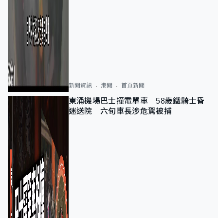
新聞資訊
港聞
首頁新聞
東涌機場巴士撞電單車 58歲鐵騎士昏
迷送院 六旬車長涉危駕被捕