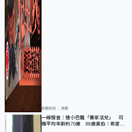
新聞資訊
港聞
一線搜查｜揸小巴難「養家活兒」 司
機平均年齡約70歲 88歲黃伯：希望一
直揸落去