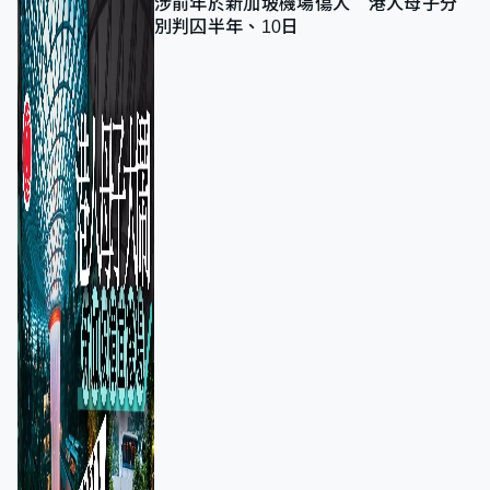
涉前年於新加坡機場傷人 港人母子分
別判囚半年、10日