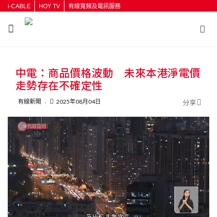
i-CABLE
HOY TV
有線寬頻及電訊服務
返回
中電：商品價格波動 未來本港淨電價
按輸入鍵開始搜尋
走勢存在不確定性
有線新聞
2025年08月04日
分享