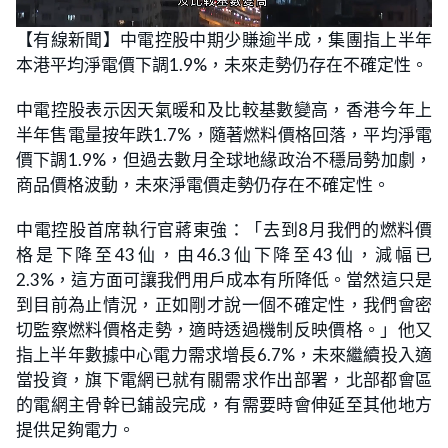
L
U
o
n
【有線新聞】中電控股中期少賺逾半成，集團指上半年
a
m
d
u
本港平均淨電價下調1.9%，未來走勢仍存在不確定性。
e
t
d
e
:
2
中電控股表示因天氣暖和及比較基數變高，香港今年上
1
.
半年售電量按年跌1.7%，隨著燃料價格回落，平均淨電
4
3
價下調1.9%，但過去數月全球地緣政治不穩局勢加劇，
%
商品價格波動，未來淨電價走勢仍存在不確定性。
中電控股首席執行官蔣東強：「去到8月我們的燃料價
格是下降至43仙，由46.3仙下降至43仙，減幅已
2.3%，這方面可讓我們用戶成本有所降低。當然這只是
到目前為止情況，正如剛才說一個不確定性，我們會密
切監察燃料價格走勢，適時透過機制反映價格。」他又
指上半年數據中心電力需求增長6.7%，未來繼續投入適
當投資，旗下電網已就有關需求作出部署，北部都會區
的電網主骨幹已鋪設完成，有需要時會伸延至其他地方
提供足夠電力。