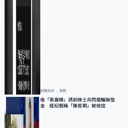
新聞資訊
港聞
俄「黑寡婦」誘前線士兵閃婚騙撫恤
金 經紀戲稱「賺首期」被檢控