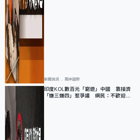
新聞資訊
兩岸國際
印度KOL數百元「窮遊」中國 靠接濟
「嫌三嫌四」惹爭議 網民：不歡迎劣
質旅客