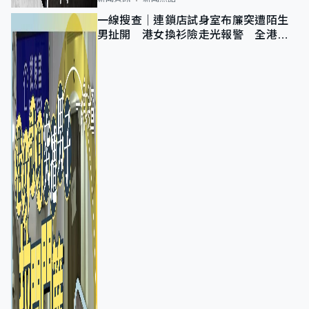
一線搜查｜連鎖店試身室布簾突遭陌生
男扯開 港女換衫險走光報警 全港分
店急換實體門