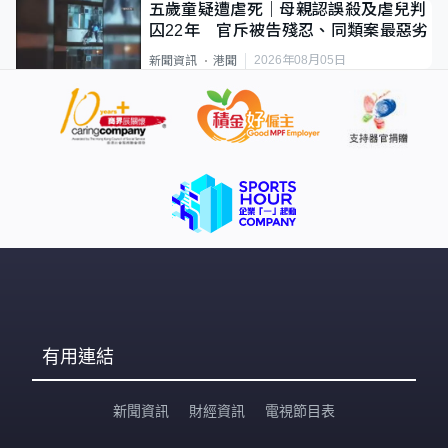
五歲童疑遭虐死｜母親認誤殺及虐兒判
囚22年 官斥被告殘忍、同類案最惡劣
2026年08月05日
新聞資訊
港聞
有用連結
新聞資訊
財經資訊
電視節目表