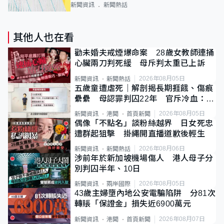
新聞資訊
新聞熱話
其他人也在看
勸未婚夫戒煙爆命案 28歲女教師連捅
心臟兩刀判死緩 母斥判太重已上訴
2026年08月05日
新聞資訊
新聞熱話
五歲童遭虐死｜解剖揭長期捱餓、傷痕
纍纍 母認罪判囚22年 官斥冷血：同
類案最惡劣
2026年08月05日
新聞資訊
港聞
首頁新聞
偶像「不點名」談粉絲越界 日女死忠
遭群起狙擊 掛繩開直播道歉後輕生
2026年08月06日
新聞資訊
新聞熱話
涉前年於新加坡機場傷人 港人母子分
別判囚半年、10日
2026年08月05日
新聞資訊
兩岸國際
43歲主婦墮內地公安電騙陷阱 分81次
轉賬「保證金」損失近6900萬元
2026年08月07日
新聞資訊
港聞
首頁新聞