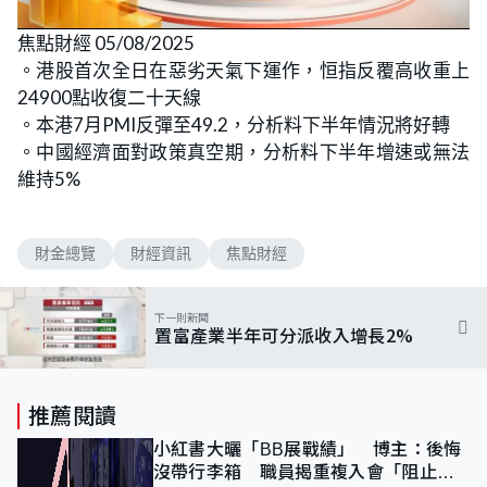
焦點財經 05/08/2025
。港股首次全日在惡劣天氣下運作，恒指反覆高收重上
24900點收復二十天線
。本港7月PMI反彈至49.2，分析料下半年情況將好轉
。中國經濟面對政策真空期，分析料下半年增速或無法
維持5%
財金總覽
財經資訊
焦點財經
下一則新聞
置富產業半年可分派收入增長2%
推薦閱讀
小紅書大曬「BB展戰績」 博主：後悔
沒帶行李箱 職員揭重複入會「阻止唔