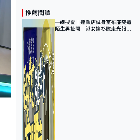
推薦閱讀
一線搜查｜連鎖店試身室布簾突遭
陌生男扯開 港女換衫險走光報
警 全港分店急換實體門