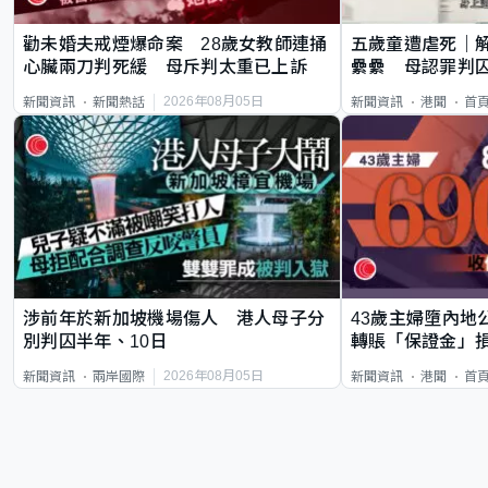
勸未婚夫戒煙爆命案 28歲女教師連捅
五歲童遭虐死｜
心臟兩刀判死緩 母斥判太重已上訴
纍纍 母認罪判囚
類案最惡劣
2026年08月05日
新聞資訊
新聞熱話
新聞資訊
港聞
首
涉前年於新加坡機場傷人 港人母子分
43歲主婦墮內地
別判囚半年、10日
轉賬「保證金」損
2026年08月05日
新聞資訊
兩岸國際
新聞資訊
港聞
首