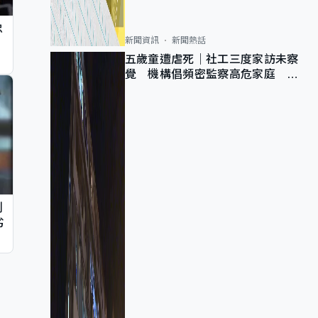
忠
新聞資訊
新聞熱話
五歲童遭虐死｜社工三度家訪未察
覺 機構倡頻密監察高危家庭 管
浩鳴籲加強跨部門協作
判
劣