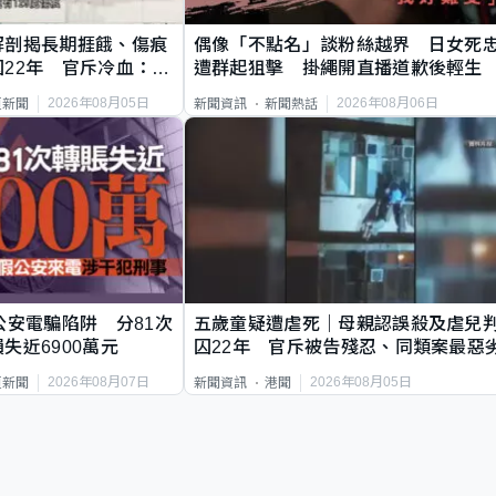
解剖揭長期捱餓、傷痕
偶像「不點名」談粉絲越界 日女死
22年 官斥冷血：同
遭群起狙擊 掛繩開直播道歉後輕生
2026年08月05日
2026年08月06日
頁新聞
新聞資訊
新聞熱話
公安電騙陷阱 分81次
五歲童疑遭虐死｜母親認誤殺及虐兒
失近6900萬元
囚22年 官斥被告殘忍、同類案最惡
2026年08月07日
2026年08月05日
頁新聞
新聞資訊
港聞