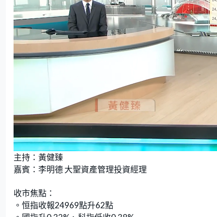
L
U
o
n
主持：黃健臻
a
m
d
u
e
t
嘉賓：李明德 大聖資產管理投資經理
d
e
:
1
.
8
收市焦點：
9
%
。恒指收報24969點升62點