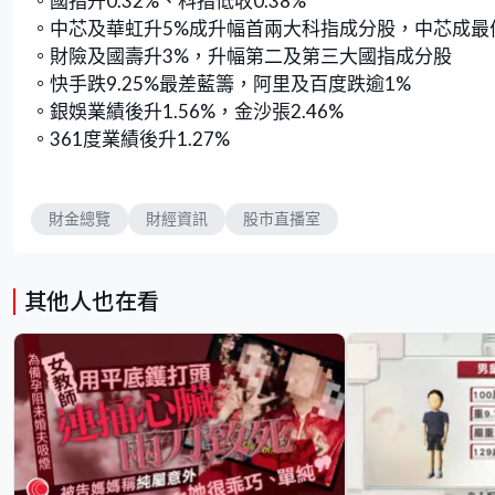
。國指升0.32%、科指低收0.38%
。中芯及華虹升5%成升幅首兩大科指成分股，中芯成最
。財險及國壽升3%，升幅第二及第三大國指成分股
。快手跌9.25%最差藍籌，阿里及百度跌逾1%
。銀娛業績後升1.56%，金沙張2.46%
。361度業績後升1.27%
財金總覽
財經資訊
股市直播室
其他人也在看