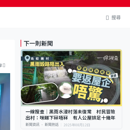
搜尋
下一則新聞
享
一線搜查｜黑雨水浸村落未復常 村民冒險
出村：咪睇下冧唔冧 有人公屋排足十幾年
2025年08月12日
新聞資訊
新聞熱話