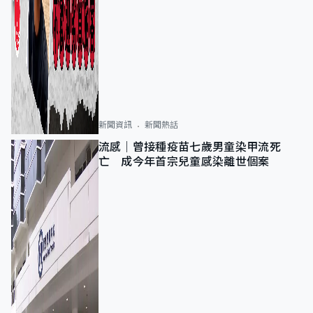
新聞資訊
新聞熱話
流感｜曾接種疫苗七歲男童染甲流死
亡 成今年首宗兒童感染離世個案