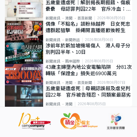
五歲童遭虐死｜解剖揭長期捱餓、傷痕
纍纍 母認罪判囚22年 官斥冷血：同
類案最惡劣
2026年08月05日
新聞資訊
港聞
首頁新聞
偶像「不點名」談粉絲越界 日女死忠
遭群起狙擊 掛繩開直播道歉後輕生
2026年08月06日
新聞資訊
新聞熱話
涉前年於新加坡機場傷人 港人母子分
別判囚半年、10日
2026年08月05日
新聞資訊
兩岸國際
43歲主婦墮內地公安電騙陷阱 分81次
轉賬「保證金」損失近6900萬元
2026年08月07日
新聞資訊
港聞
首頁新聞
五歲童疑遭虐死｜母親認誤殺及虐兒判
囚22年 官斥被告殘忍、同類案最惡劣
2026年08月05日
新聞資訊
港聞