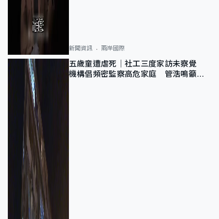
新聞資訊
兩岸國際
五歲童遭虐死｜社工三度家訪未察覺
機構倡頻密監察高危家庭 管浩鳴籲加
強跨部門協作