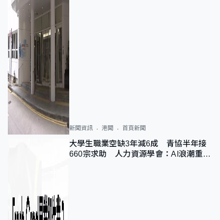
新聞資訊
港聞
首頁新聞
大學生職業空缺3年減6成 青協半年接
660宗求助 人力資源學會：AI浪潮重整
職位需求