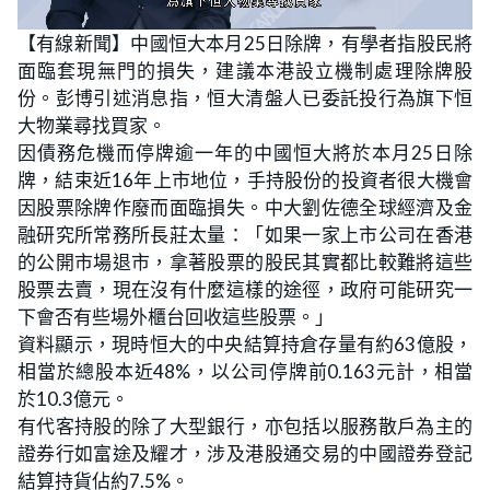
L
U
o
n
【有線新聞】中國恒大本月25日除牌，有學者指股民將
a
m
d
u
面臨套現無門的損失，建議本港設立機制處理除牌股
e
t
d
e
:
份。彭博引述消息指，恒大清盤人已委託投行為旗下恒
2
3
大物業尋找買家。
.
2
因債務危機而停牌逾一年的中國恒大將於本月25日除
4
%
牌，結束近16年上市地位，手持股份的投資者很大機會
因股票除牌作廢而面臨損失。中大劉佐德全球經濟及金
融研究所常務所長莊太量：「如果一家上市公司在香港
的公開市場退市，拿著股票的股民其實都比較難將這些
股票去賣，現在沒有什麼這樣的途徑，政府可能研究一
下會否有些場外櫃台回收這些股票。」
資料顯示，現時恒大的中央結算持倉存量有約63億股，
相當於總股本近48%，以公司停牌前0.163元計，相當
於10.3億元。
有代客持股的除了大型銀行，亦包括以服務散戶為主的
證券行如富途及耀才，涉及港股通交易的中國證券登記
結算持貨佔約7.5%。