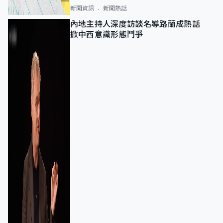
新聞資訊
新聞熱話
內地主持人深度訪談名導路蘭成熱話
掀中西意識形態鬥爭