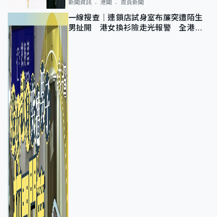
新聞資訊
港聞
首頁新聞
一線搜查｜連鎖店試身室布簾突遭陌生
男扯開 港女換衫險走光報警 全港分
店急換實體門