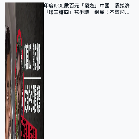
印度KOL數百元「窮遊」中國 靠接濟
「嫌三嫌四」惹爭議 網民：不歡迎劣
質旅客