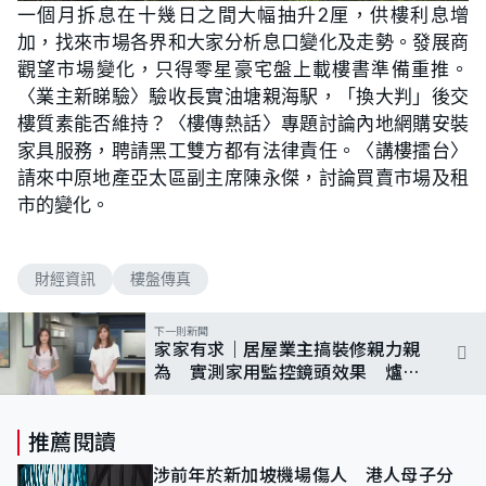
一個月拆息在十幾日之間大幅抽升2厘，供樓利息增
加，找來市場各界和大家分析息口變化及走勢。發展商
觀望市場變化，只得零星豪宅盤上載樓書準備重推。
〈業主新睇驗〉驗收長實油塘親海駅，「換大判」後交
樓質素能否維持？〈樓傳熱話〉專題討論內地網購安裝
家具服務，聘請黑工雙方都有法律責任。〈講樓擂台〉
請來中原地產亞太區副主席陳永傑，討論買賣市場及租
市的變化。
財經資訊
樓盤傳真
下一則新聞
家家有求｜居屋業主搞裝修親力親
為 實測家用監控鏡頭效果 爐頭
蓋要定期清潔勤保養
推薦閱讀
涉前年於新加坡機場傷人 港人母子分