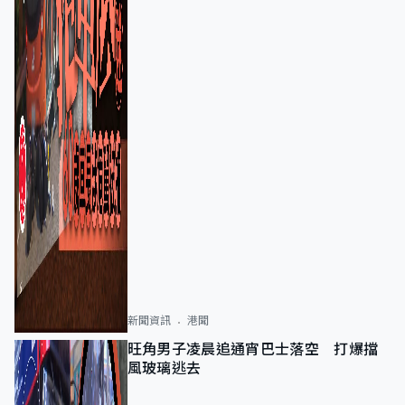
新聞資訊
港聞
旺角男子凌晨追通宵巴士落空 打爆擋
風玻璃逃去