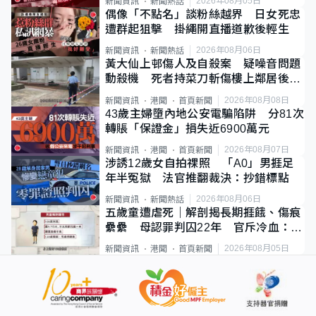
2026年08月05日
新聞資訊
新聞熱話
偶像「不點名」談粉絲越界 日女死忠
遭群起狙擊 掛繩開直播道歉後輕生
2026年08月06日
新聞資訊
新聞熱話
黃大仙上邨傷人及自殺案 疑噪音問題
動殺機 死者持菜刀斬傷樓上鄰居後墮
斃
2026年08月08日
新聞資訊
港聞
首頁新聞
43歲主婦墮內地公安電騙陷阱 分81次
轉賬「保證金」損失近6900萬元
2026年08月07日
新聞資訊
港聞
首頁新聞
涉誘12歲女自拍祼照 「A0」男捱足
年半冤獄 法官推翻裁決：抄錯標點
2026年08月06日
新聞資訊
新聞熱話
五歲童遭虐死｜解剖揭長期捱餓、傷痕
纍纍 母認罪判囚22年 官斥冷血：同
類案最惡劣
2026年08月05日
新聞資訊
港聞
首頁新聞