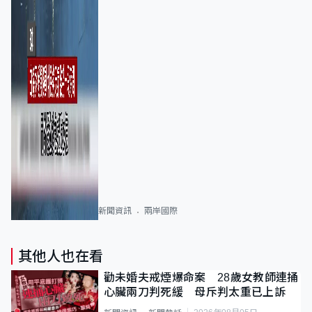
新聞資訊
兩岸國際
其他人也在看
勸未婚夫戒煙爆命案 28歲女教師連捅
心臟兩刀判死緩 母斥判太重已上訴