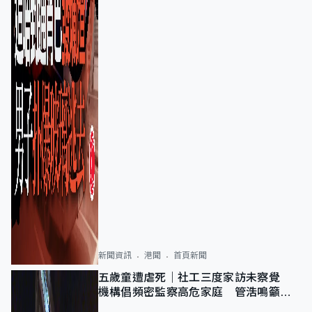
新聞資訊
港聞
首頁新聞
五歲童遭虐死｜社工三度家訪未察覺
機構倡頻密監察高危家庭 管浩鳴籲加
強跨部門協作