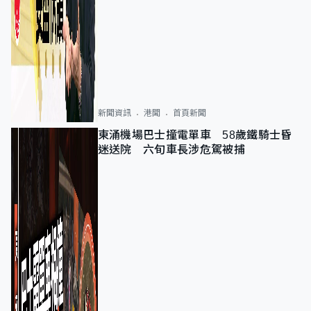
新聞資訊
港聞
首頁新聞
東涌機場巴士撞電單車 58歲鐵騎士昏
迷送院 六旬車長涉危駕被捕