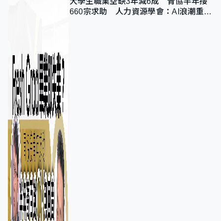
大學生職業空缺3年減6成 青協半年接
660宗求助 人力資源學會：AI浪潮重整
職位需求