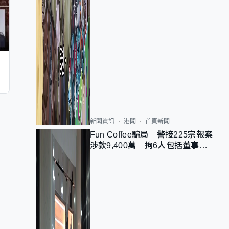
新聞資訊
港聞
首頁新聞
Fun Coffee騙局｜警接225宗報案
涉款9,400萬 拘6人包括董事股
東 最高金額一宗涉近千萬