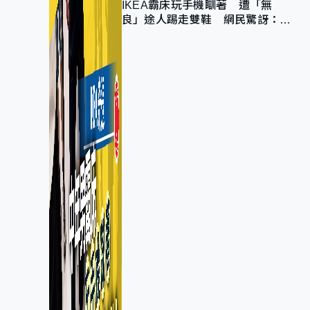
IKEA霸床玩手機瞓著 遭「無
良」途人踢走雙鞋 網民驚訝：冇
著襪咁盡！？