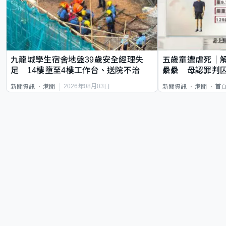
九龍城學生宿舍地盤39歲安全經理失
五歲童遭虐死｜
足 14樓墮至4樓工作台、送院不治
纍纍 母認罪判囚
類案最惡劣
2026年08月03日
新聞資訊
港聞
新聞資訊
港聞
首