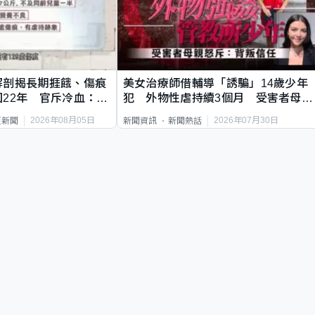
解剖揭長期捱餓、傷痕
美女治療師借輔導「誘騙」14歲少年
22年 官斥冷血：同
犯 外物性虐持續3個月 受害者母：
要保護其他人
2026年08月05日
2026年07月30日
頁新聞
新聞資訊
新聞熱話