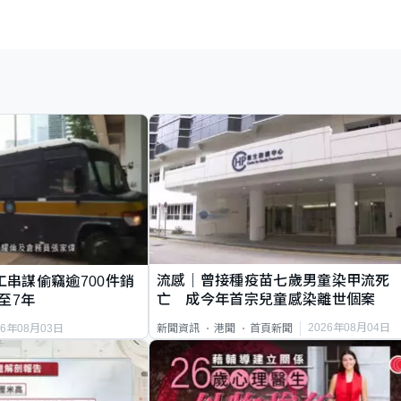
流感｜曾接種疫苗七歲男童染甲流死
工串謀偷竊逾700件銷
亡 成今年首宗兒童感染離世個案
至7年
2026年08月04日
新聞資訊
港聞
首頁新聞
26年08月03日