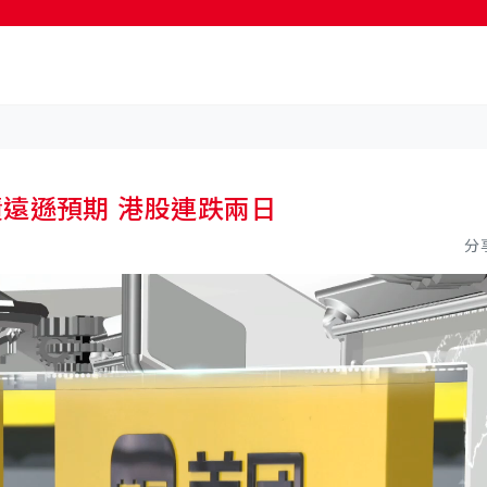
按輸入鍵開始搜尋
季業績遠遜預期 港股連跌兩日
分