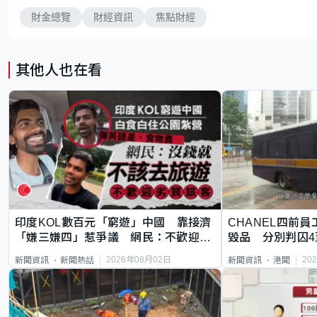
財金總覽
財經資訊
焦點財經
其他人也在看
印度KOL數百元「窮遊」中國 靠接濟
CHANEL四前員
「嫌三嫌四」惹爭議 網民：不歡迎劣
毀品 分別判囚4
質旅客
2026年08月02日
20
新聞資訊
新聞熱話
新聞資訊
港聞