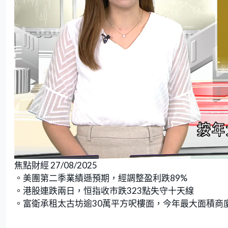
L
U
o
n
焦點財經 27/08/2025
a
m
d
u
e
t
。美團第二季業績遜預期，經調整盈利跌89%
d
e
:
。港股連跌兩日，恒指收市跌323點失守十天線
3
.
6
。富衛承租太古坊逾30萬平方呎樓面，今年最大面積商
6
%