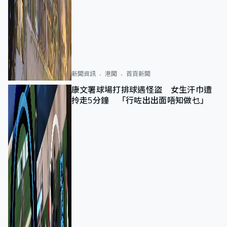
新聞資訊
港聞
首頁新聞
康文署球場打排球遇怪盜 女生汗巾遭
拎走5分鐘 「行咗出出面唔知做乜」