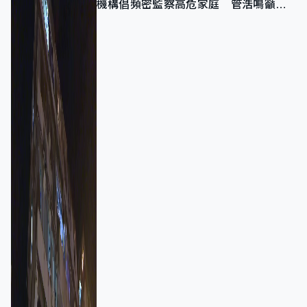
機構倡頻密監察高危家庭 管浩鳴籲加
強跨部門協作