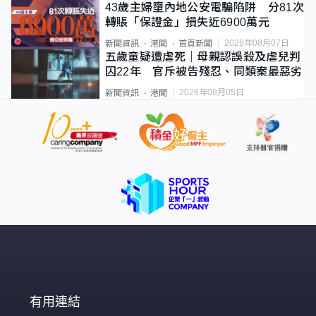
43歲主婦墮內地公安電騙陷阱 分81次
轉賬「保證金」損失近6900萬元
2026年08月07日
新聞資訊
港聞
首頁新聞
五歲童疑遭虐死｜母親認誤殺及虐兒判
囚22年 官斥被告殘忍、同類案最惡劣
2026年08月05日
新聞資訊
港聞
有用連結