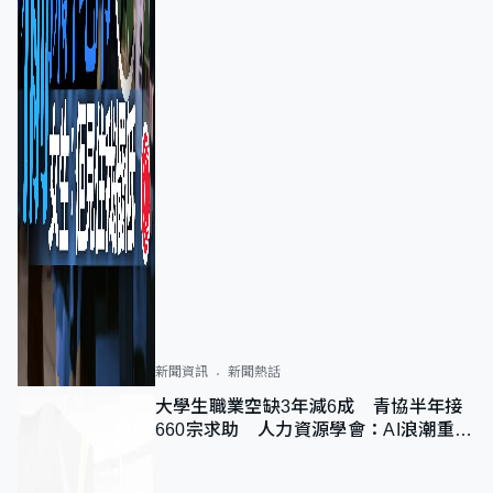
新聞資訊
新聞熱話
大學生職業空缺3年減6成 青協半年接
660宗求助 人力資源學會：AI浪潮重整
職位需求