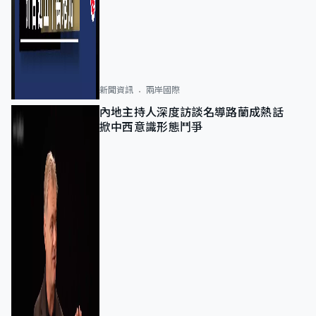
新聞資訊
兩岸國際
內地主持人深度訪談名導路蘭成熱話
掀中西意識形態鬥爭