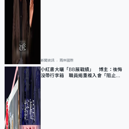
新聞資訊
兩岸國際
小紅書大曬「BB展戰績」 博主：後悔
沒帶行李箱 職員揭重複入會「阻止唔
到」