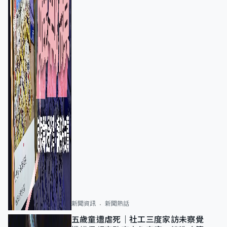
新聞資訊
新聞熱話
五歲童遭虐死｜社工三度家訪未察覺