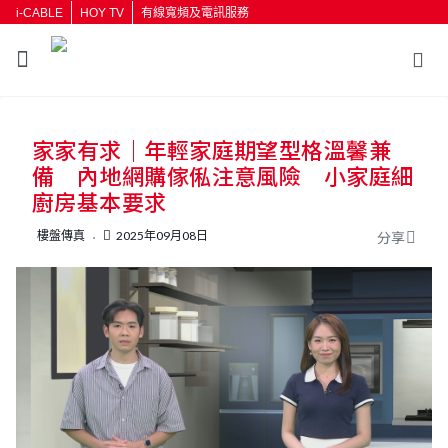
i-CABLE
HOY TV
有線寬頻及電訊服務
家家有求｜年輕家庭期望型格溫馨兼
備 內地網購傢俬注意風險 小家庭細
廚房基本要求
樓盤傳真
2025年09月08日
分享