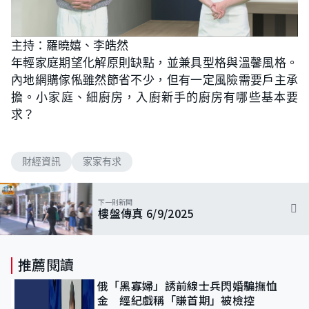
主持：羅曉嬉、李皓然
年輕家庭期望化解原則缺點，並兼具型格與溫馨風格。
內地網購傢俬雖然節省不少，但有一定風險需要戶主承
擔。小家庭、細廚房，入廚新手的廚房有哪些基本要
求？
財經資訊
家家有求
下一則新聞
樓盤傳真 6/9/2025
推薦閱讀
俄「黑寡婦」誘前線士兵閃婚騙撫恤
金 經紀戲稱「賺首期」被檢控