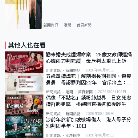
新聞資訊
港聞
首頁新聞
其他人也在看
勸未婚夫戒煙爆命案 28歲女教師連捅
心臟兩刀判死緩 母斥判太重已上訴
2026年08月05日
新聞資訊
新聞熱話
五歲童遭虐死｜解剖揭長期捱餓、傷痕
纍纍 母認罪判囚22年 官斥冷血：同
類案最惡劣
2026年08月05日
新聞資訊
港聞
首頁新聞
偶像「不點名」談粉絲越界 日女死忠
遭群起狙擊 掛繩開直播道歉後輕生
2026年08月06日
新聞資訊
新聞熱話
涉前年於新加坡機場傷人 港人母子分
別判囚半年、10日
2026年08月05日
新聞資訊
兩岸國際