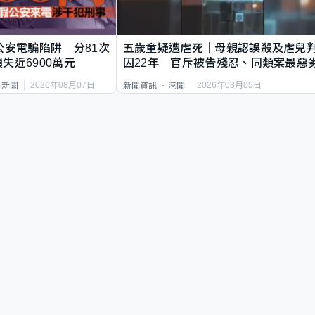
公安電騙陷阱 分81次
五歲童疑遭虐死｜母親認誤殺及虐兒
失近6900萬元
囚22年 官斥被告殘忍、同類案最惡
2026年08月07日
2026年08月05日
頁新聞
新聞資訊
港聞