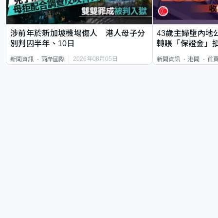
涉前年於新加坡機場傷人 港人母子分
43歲主婦墮內地
別判囚半年、10日
轉賬「保證金」損
2026年08月05日
新聞資訊
兩岸國際
新聞資訊
港聞
首