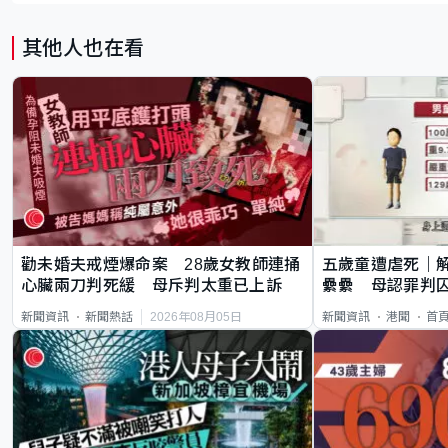
其他人也在看
勸未婚夫戒煙爆命案 28歲女教師連捅
五歲童遭虐死｜
心臟兩刀判死緩 母斥判太重已上訴
纍纍 母認罪判囚
類案最惡劣
2026年08月05日
新聞資訊
新聞熱話
新聞資訊
港聞
首