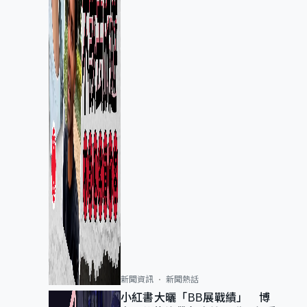
新聞資訊
新聞熱話
小紅書大曬「BB展戰績」 博