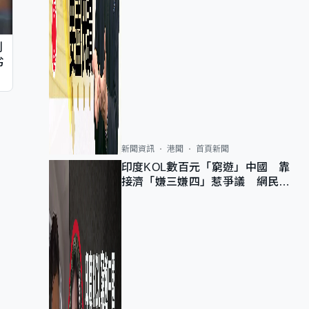
判
劣
新聞資訊
港聞
首頁新聞
印度KOL數百元「窮遊」中國 靠
接濟「嫌三嫌四」惹爭議 網民：
不歡迎劣質旅客