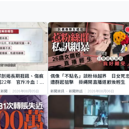
解剖揭長期捱餓、傷痕
偶像「不點名」談粉絲越界 日女死
22年 官斥冷血：同
遭群起狙擊 掛繩開直播道歉後輕生
2026年08月05日
2026年08月06日
頁新聞
新聞資訊
新聞熱話