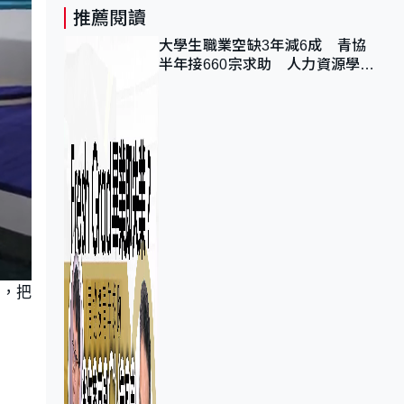
推薦閱讀
大學生職業空缺3年減6成 青協
半年接660宗求助 人力資源學
會：AI浪潮重整職位需求
徵，把