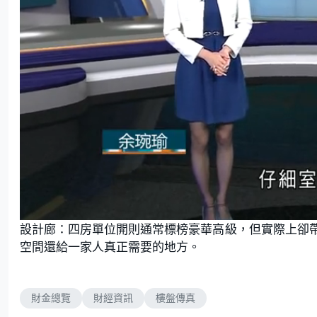
L
U
o
n
設計廊：四房單位開則通常標榜豪華高級，但實際上卻
a
m
d
u
e
t
空間還給一家人真正需要的地方。
d
e
:
7
.
0
5
%
財金總覽
財經資訊
樓盤傳真