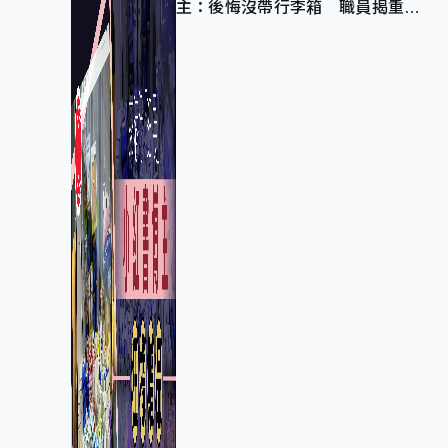
主：後悔沒帶行李箱 職員揭重複
入會「阻止唔到」