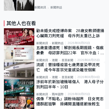
新聞資訊
新聞熱話
其他人也在看
勸未婚夫戒煙爆命案 28歲女教師連捅
心臟兩刀判死緩 母斥判太重已上訴
2026年08月05日
新聞資訊
新聞熱話
五歲童遭虐死｜解剖揭長期捱餓、傷痕
纍纍 母認罪判囚22年 官斥冷血：同
類案最惡劣
2026年08月05日
新聞資訊
港聞
首頁新聞
流感｜曾接種疫苗七歲男童染甲流死
亡 成今年首宗兒童感染離世個案
2026年08月04日
新聞資訊
港聞
首頁新聞
涉前年於新加坡機場傷人 港人母子分
別判囚半年、10日
2026年08月05日
新聞資訊
兩岸國際
偶像「不點名」談粉絲越界 日女死忠
遭群起狙擊 掛繩開直播道歉後輕生