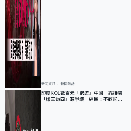
新聞資訊
新聞熱話
印度KOL數百元「窮遊」中國 靠接濟
「嫌三嫌四」惹爭議 網民：不歡迎劣
質旅客