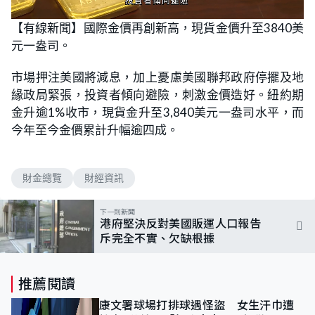
L
U
o
n
【有線新聞】國際金價再創新高，現貨金價升至3840美
a
m
d
u
元一盎司。
e
t
d
e
:
9
市場押注美國將減息，加上憂慮美國聯邦政府停擺及地
0
.
緣政局緊張，投資者傾向避險，刺激金價造好。紐約期
0
0
金升逾1%收市，現貨金升至3,840美元一盎司水平，而
%
今年至今金價累計升幅逾四成。
財金總覽
財經資訊
下一則新聞
港府堅決反對美國販運人口報告
斥完全不實、欠缺根據
推薦閱讀
康文署球場打排球遇怪盜 女生汗巾遭