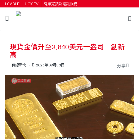
i-CABLE
HOY TV
有線寬頻及電訊服務
返回
現貨金價升至3,840美元一盎司 創新
按輸入鍵開始搜尋
高
有線新聞
2025年09月30日
分享