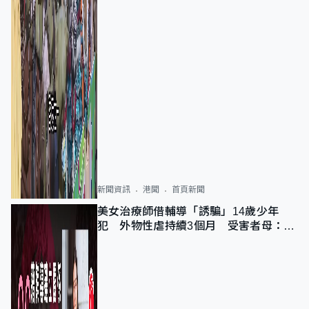
新聞資訊
港聞
首頁新聞
美女治療師借輔導「誘騙」14歲少年
犯 外物性虐持續3個月 受害者母：要
保護其他人