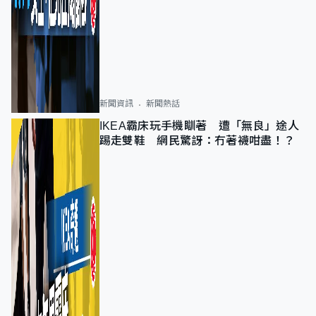
新聞資訊
新聞熱話
IKEA霸床玩手機瞓著 遭「無良」途人
踢走雙鞋 網民驚訝：冇著襪咁盡！？