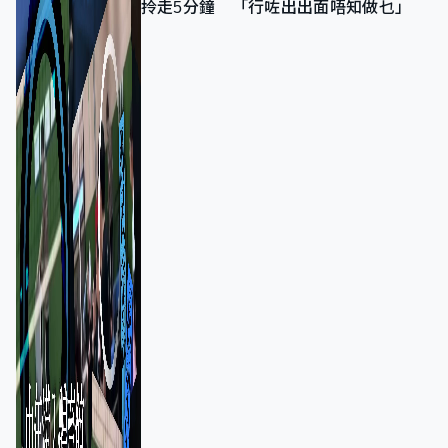
拎走5分鐘 「行咗出出面唔知做乜」