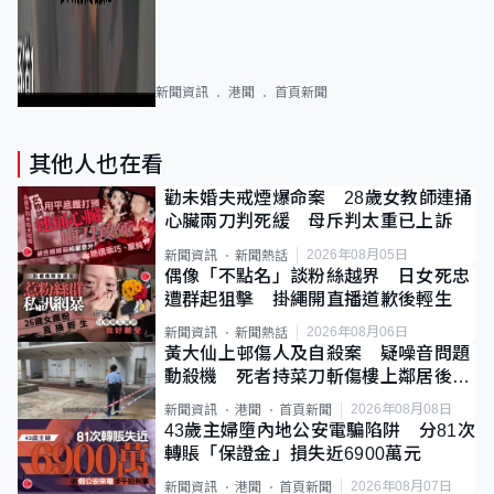
新聞資訊
港聞
首頁新聞
其他人也在看
勸未婚夫戒煙爆命案 28歲女教師連捅
心臟兩刀判死緩 母斥判太重已上訴
2026年08月05日
新聞資訊
新聞熱話
偶像「不點名」談粉絲越界 日女死忠
遭群起狙擊 掛繩開直播道歉後輕生
2026年08月06日
新聞資訊
新聞熱話
黃大仙上邨傷人及自殺案 疑噪音問題
動殺機 死者持菜刀斬傷樓上鄰居後墮
斃
2026年08月08日
新聞資訊
港聞
首頁新聞
43歲主婦墮內地公安電騙陷阱 分81次
轉賬「保證金」損失近6900萬元
2026年08月07日
新聞資訊
港聞
首頁新聞