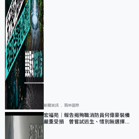
新聞資訊
兩岸國際
宏福苑｜報告揭殉職消防員何偉豪裝備
嚴重受損 曾嘗試逃生、惜別無選擇下
棄裝備墮樓