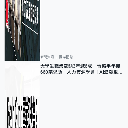
新聞資訊
兩岸國際
大學生職業空缺3年減6成 青協半年接
660宗求助 人力資源學會：AI浪潮重整
職位需求