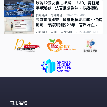
涉誘12歲女自拍祼照 「A0」男捱足
年半冤獄 法官推翻裁決：抄錯標點
2026年08月06日
新聞資訊
新聞熱話
五歲童遭虐死｜解剖揭長期捱餓、傷痕
纍纍 母認罪判囚22年 官斥冷血：同
類案最惡劣
2026年08月05日
新聞資訊
港聞
首頁新聞
有用連結