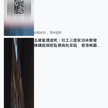
新聞資訊
兩岸國際
五歲童遭虐死｜社工三度家訪未察覺
機構倡頻密監察高危家庭 管浩鳴籲加
強跨部門協作