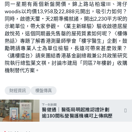
n
同一星期有兩個新盤開價。錦上路站柏瓏III、灣仔
a
m
d
u
woodis以均價13,958及22,888元開出，吸引力如何？
e
t
d
e
:
同時，啟德天璽‧天2期準備就諸，開出2,230平方呎的
1
.
示範單位，帶大家參觀。〈業主新睇驗〉驗收啟德居屋
0
1
啟悅苑，這個同期最先售罄的屋苑質素如何呢？〈樓傳
%
熱話〉專題了解香港測量師學會「樓宇醫生」企劃，鼓
勵聘請專業人士為單位檢驗，長遠可帶來甚麼效果？
〈講樓擂台〉請來團結香港基金副總裁兼公共政策研究
院執行總監葉文祺，討論市建局「同區7年樓齡」收購
機制替代方案。
財經資訊
樓盤傳真
下一則新聞
醫健通｜醫衞局明起推認證計劃
逾180間私營醫護機構可上傳病歷