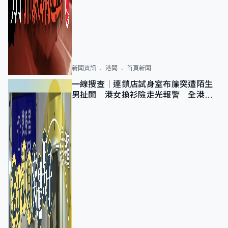
新聞資訊
港聞
首頁新聞
一線搜查｜連鎖店試身室布簾突遭陌生
男扯開 港女換衫險走光報警 全港分
店急換實體門