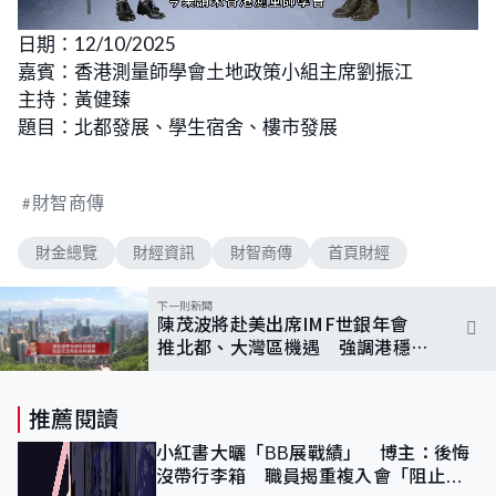
L
U
o
n
日期：12/10/2025
a
m
d
u
嘉賓：香港測量師學會土地政策小組主席劉振江
e
t
d
e
:
主持：黃健臻
2
.
題目：北都發展、學生宿舍、樓市發展
2
7
%
財智商傳
財金總覽
財經資訊
財智商傳
首頁財經
下一則新聞
陳茂波將赴美出席IMF世銀年會
推北都、大灣區機遇 強調港穩定
經貿政策優勢突出
推薦閱讀
小紅書大曬「BB展戰績」 博主：後悔
沒帶行李箱 職員揭重複入會「阻止唔