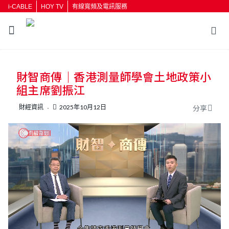
i-CABLE
HOY TV
有線寬頻及電訊服務
返回
財智商傳｜香港測量師學會土地政策小
按輸入鍵開始搜尋
組主席劉振江
財經資訊
2025年10月12日
分享