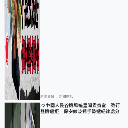
新聞資訊
新聞熱話
22中國人曼谷機場追星闖貴賓室 強行
登機遭拒 保安做歧視手勢遭紀律處分