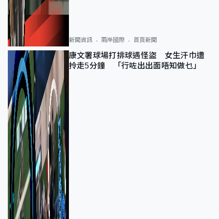
新聞資訊
兩岸國際
首頁新聞
康文署球場打排球遇怪盜 女生汗巾遭
拎走5分鐘 「行咗出出面唔知做乜」