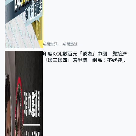
新聞資訊
新聞熱話
印度KOL數百元「窮遊」中國 靠接濟
「嫌三嫌四」惹爭議 網民：不歡迎劣
質旅客