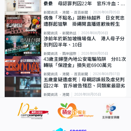
纍纍 母認罪判囚22年 官斥冷血：同
類案最惡劣
2026年08月05日
新聞資訊
港聞
首頁新聞
偶像「不點名」談粉絲越界 日女死忠
遭群起狙擊 掛繩開直播道歉後輕生
2026年08月06日
新聞資訊
新聞熱話
涉前年於新加坡機場傷人 港人母子分
別判囚半年、10日
2026年08月05日
新聞資訊
兩岸國際
43歲主婦墮內地公安電騙陷阱 分81次
轉賬「保證金」損失近6900萬元
2026年08月07日
新聞資訊
港聞
首頁新聞
五歲童疑遭虐死｜母親認誤殺及虐兒判
囚22年 官斥被告殘忍、同類案最惡劣
2026年08月05日
新聞資訊
港聞