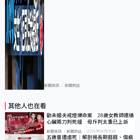
新聞資訊
新聞熱話
其他人也在看
勸未婚夫戒煙爆命案 28歲女教師連捅
心臟兩刀判死緩 母斥判太重已上訴
2026年08月05日
新聞資訊
新聞熱話
五歲童遭虐死｜解剖揭長期捱餓、傷痕