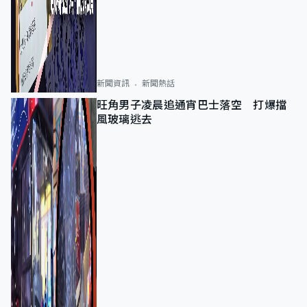
新聞資訊
新聞熱話
旺角男子凌晨追通宵巴士落空 打爆擋
風玻璃逃去