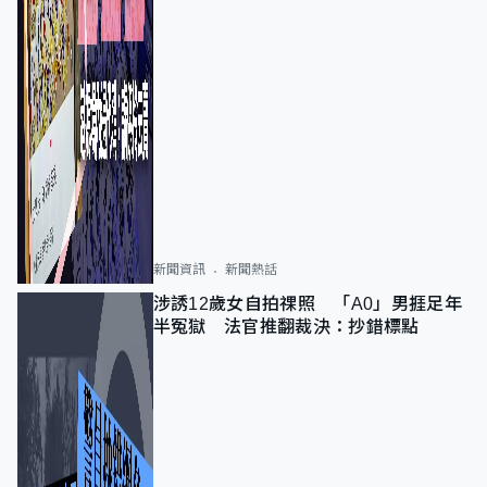
新聞資訊
新聞熱話
涉誘12歲女自拍祼照 「A0」男捱足年
半冤獄 法官推翻裁決：抄錯標點