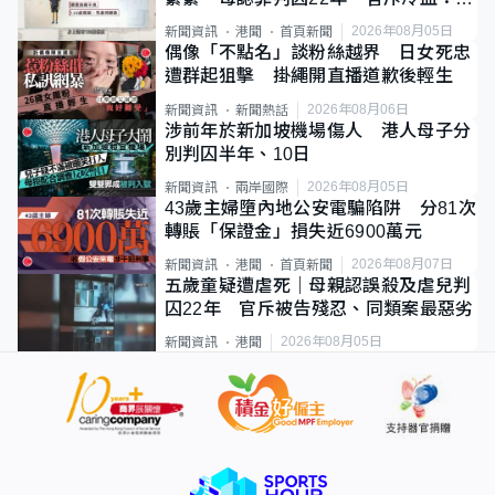
類案最惡劣
2026年08月05日
新聞資訊
港聞
首頁新聞
偶像「不點名」談粉絲越界 日女死忠
遭群起狙擊 掛繩開直播道歉後輕生
2026年08月06日
新聞資訊
新聞熱話
涉前年於新加坡機場傷人 港人母子分
別判囚半年、10日
2026年08月05日
新聞資訊
兩岸國際
43歲主婦墮內地公安電騙陷阱 分81次
轉賬「保證金」損失近6900萬元
2026年08月07日
新聞資訊
港聞
首頁新聞
五歲童疑遭虐死｜母親認誤殺及虐兒判
囚22年 官斥被告殘忍、同類案最惡劣
2026年08月05日
新聞資訊
港聞