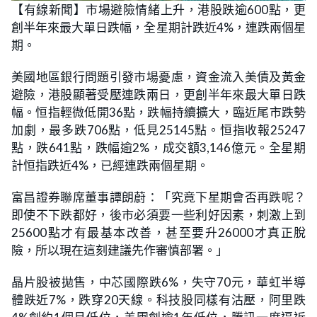
n
【有線新聞】市場避險情緒上升，港股跌逾600點，更
a
m
d
u
創半年來最大單日跌幅，全星期計跌近4%，連跌兩個星
e
t
d
e
:
期。
2
7
.
美國地區銀行問題引發市場憂慮，資金流入美債及黃金
2
7
避險，港股顯著受壓連跌兩日，更創半年來最大單日跌
%
幅。恒指輕微低開36點，跌幅持續擴大，臨近尾市跌勢
加劇，最多跌706點，低見25145點。恒指收報25247
點，跌641點，跌幅逾2%，成交額3,146億元。全星期
計恒指跌近4%，已經連跌兩個星期。
富昌證券聯席董事譚朗蔚：「究竟下星期會否再跌呢？
即使不下跌都好，後市必須要一些利好因素，刺激上到
25600點才有最基本改善，甚至要升26000才真正脫
險，所以現在這刻建議先作審慎部署。」
晶片股被拋售，中芯國際跌6%，失守70元，華虹半導
體跌近7%，跌穿20天線。科技股同樣有沽壓，阿里跌