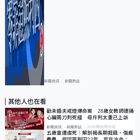
新聞資訊
新聞熱話
其他人也在看
勸未婚夫戒煙爆命案 28歲女教師連捅
心臟兩刀判死緩 母斥判太重已上訴
2026年08月05日
新聞資訊
新聞熱話
五歲童遭虐死｜解剖揭長期捱餓、傷痕
纍纍 母認罪判囚22年 官斥冷血：同