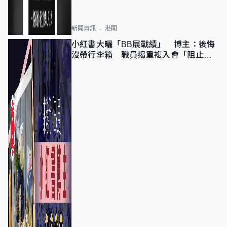
新聞資訊
港聞
小紅書大曬「BB展戰績」 博主：後悔
沒帶行李箱 職員揭重複入會「阻止唔
到」