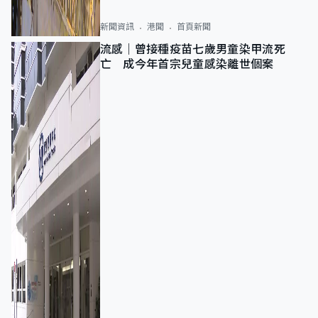
新聞資訊
港聞
首頁新聞
流感｜曾接種疫苗七歲男童染甲流死
亡 成今年首宗兒童感染離世個案