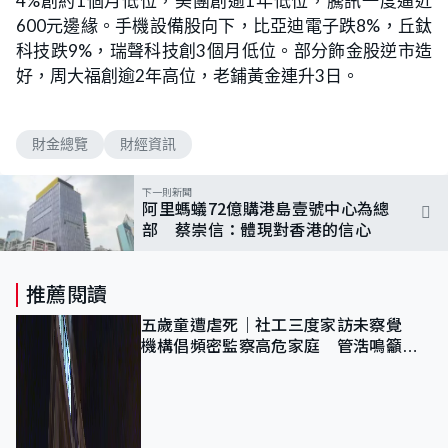
4%創約1個月低位，美團創逾1年低位，騰訊一度逼近
600元邊緣。手機設備股向下，比亞迪電子跌8%，丘鈦
科技跌9%，瑞聲科技創3個月低位。部分飾金股逆市造
好，周大福創逾2年高位，老鋪黃金連升3日。
財金總覽
財經資訊
下一則新聞
阿里螞蟻72億購港島壹號中心為總
部 蔡崇信：體現對香港的信心
推薦閱讀
五歲童遭虐死｜社工三度家訪未察覺
機構倡頻密監察高危家庭 管浩鳴籲加
強跨部門協作