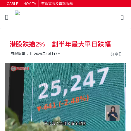
i-CABLE
HOY TV
有線寬頻及電訊服務
返回
港股跌逾2% 創半年最大單日跌幅
按輸入鍵開始搜尋
有線新聞
2025年10月17日
分享
L
U
o