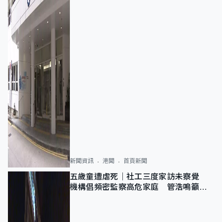
新聞資訊
港聞
首頁新聞
五歲童遭虐死｜社工三度家訪未察覺
機構倡頻密監察高危家庭 管浩鳴籲加
強跨部門協作