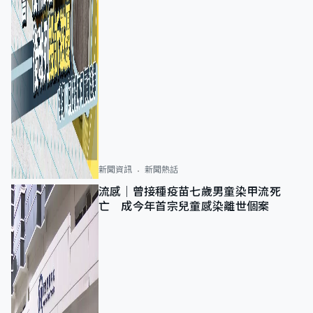
新聞資訊
新聞熱話
流感｜曾接種疫苗七歲男童染甲流死
亡 成今年首宗兒童感染離世個案