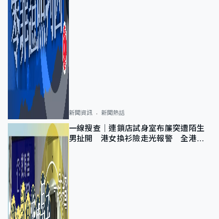
新聞資訊
新聞熱話
一線搜查｜連鎖店試身室布簾突遭陌生
男扯開 港女換衫險走光報警 全港分
店急換實體門