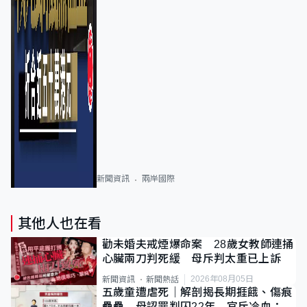
新聞資訊
兩岸國際
其他人也在看
勸未婚夫戒煙爆命案 28歲女教師連捅
心臟兩刀判死緩 母斥判太重已上訴
2026年08月05日
新聞資訊
新聞熱話
五歲童遭虐死｜解剖揭長期捱餓、傷痕
纍纍 母認罪判囚22年 官斥冷血：同