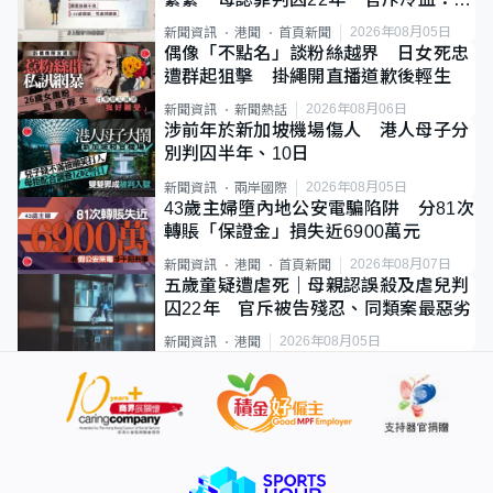
類案最惡劣
2026年08月05日
新聞資訊
港聞
首頁新聞
偶像「不點名」談粉絲越界 日女死忠
遭群起狙擊 掛繩開直播道歉後輕生
2026年08月06日
新聞資訊
新聞熱話
涉前年於新加坡機場傷人 港人母子分
別判囚半年、10日
2026年08月05日
新聞資訊
兩岸國際
43歲主婦墮內地公安電騙陷阱 分81次
轉賬「保證金」損失近6900萬元
2026年08月07日
新聞資訊
港聞
首頁新聞
五歲童疑遭虐死｜母親認誤殺及虐兒判
囚22年 官斥被告殘忍、同類案最惡劣
2026年08月05日
新聞資訊
港聞