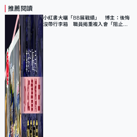
推薦閱讀
小紅書大曬「BB展戰績」 博主：後悔
沒帶行李箱 職員揭重複入會「阻止唔
到」