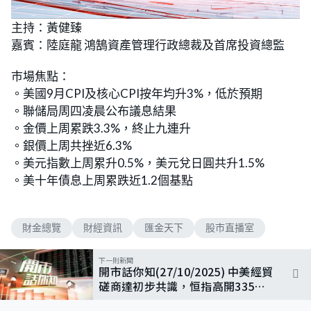
L
U
o
n
主持：黃健臻
a
m
d
u
嘉賓：陸庭龍 鴻鵠資產管理行政總裁及首席投資總監
e
t
d
e
:
5
市場焦點：
.
1
。美國9月CPI及核心CPI按年均升3%，低於預期
3
%
。聯儲局周四凌晨公布議息結果
。金價上周累跌3.3%，終止九連升
。銀價上周共挫近6.3%
。美元指數上周累升0.5%，美元兌日圓共升1.5%
。美十年債息上周累跌近1.2個基點
財金總覽
財經資訊
匯金天下
股市直播室
下一則新聞
開市話你知(27/10/2025) 中美經貿
磋商達初步共識，恒指高開335點
重上20天線