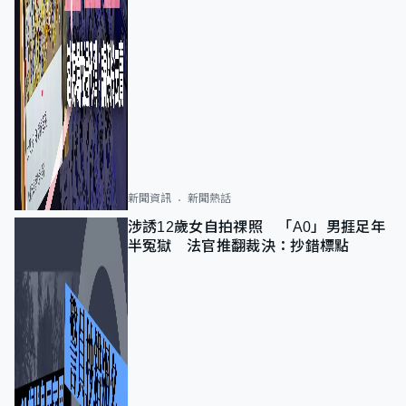
新聞資訊
新聞熱話
涉誘12歲女自拍祼照 「A0」男捱足年
半冤獄 法官推翻裁決：抄錯標點