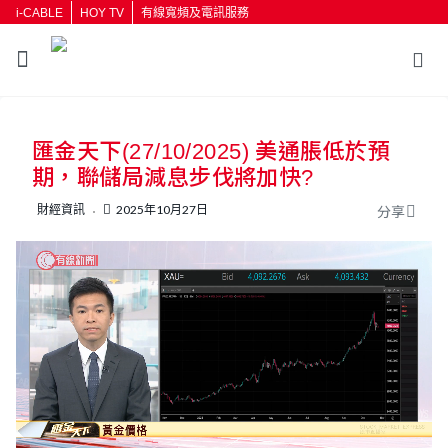
i-CABLE
HOY TV
有線寬頻及電訊服務
返回
匯金天下(27/10/2025) 美通脹低於預
按輸入鍵開始搜尋
期，聯儲局減息步伐將加快?
財經資訊
2025年10月27日
分享