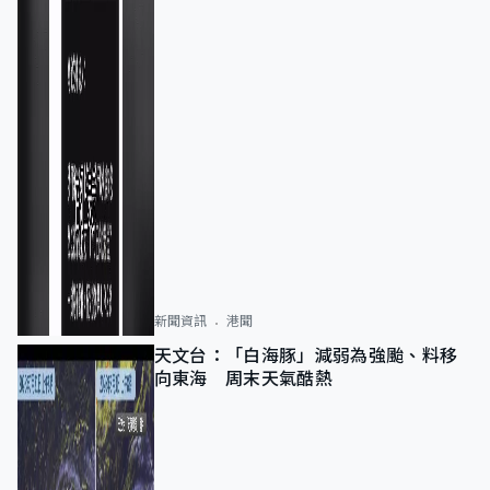
新聞資訊
港聞
天文台：「白海豚」減弱為強颱、料移
向東海 周末天氣酷熱