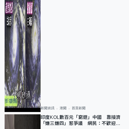
新聞資訊
港聞
首頁新聞
印度KOL數百元「窮遊」中國 靠接濟
「嫌三嫌四」惹爭議 網民：不歡迎劣