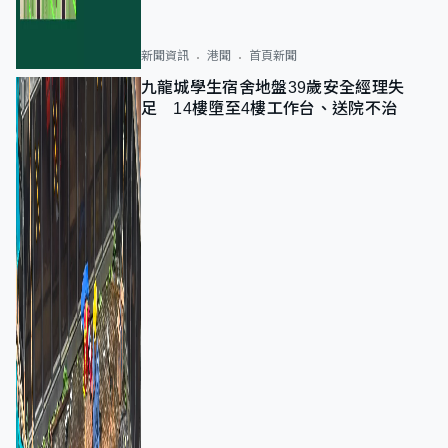
新聞資訊
港聞
首頁新聞
九龍城學生宿舍地盤39歲安全經理失
足 14樓墮至4樓工作台、送院不治