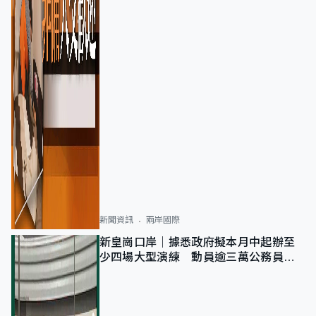
新聞資訊
兩岸國際
新皇崗口岸｜據悉政府擬本月中起辦至
少四場大型演練 動員逾三萬公務員人
次測試