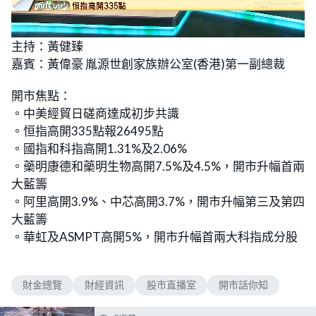
L
U
o
n
主持：黃健臻
a
m
d
u
嘉賓：黃偉豪 胤源世創家族辦公室(香港)第一副總裁
e
t
d
e
:
4
開市焦點：
.
3
。中美經貿日磋商達成初步共識
7
%
。恒指高開335點報26495點
。國指和科指高開1.31%及2.06%
。藥明康德和藥明生物高開7.5%及4.5%，開市升幅首兩
大藍籌
。阿里高開3.9%、中芯高開3.7%，開市升幅第三及第四
大藍籌
。華虹及ASMPT高開5%，開市升幅首兩大科指成分股
財金總覽
財經資訊
股市直播室
開市話你知