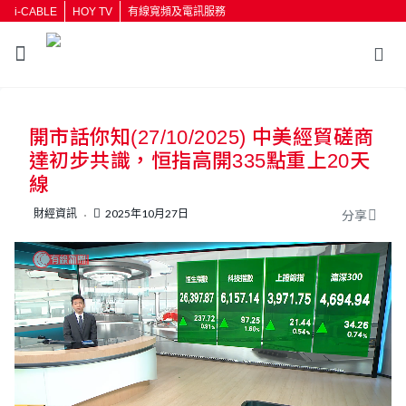
i-CABLE
HOY TV
有線寬頻及電訊服務
返回
開市話你知(27/10/2025) 中美經貿磋商
按輸入鍵開始搜尋
達初步共識，恒指高開335點重上20天
線
財經資訊
2025年10月27日
分享