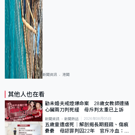
新聞資訊
港聞
其他人也在看
勸未婚夫戒煙爆命案 28歲女教師連捅
心臟兩刀判死緩 母斥判太重已上訴
2026年08月05日
新聞資訊
新聞熱話
五歲童遭虐死｜解剖揭長期捱餓、傷痕
纍纍 母認罪判囚22年 官斥冷血：同