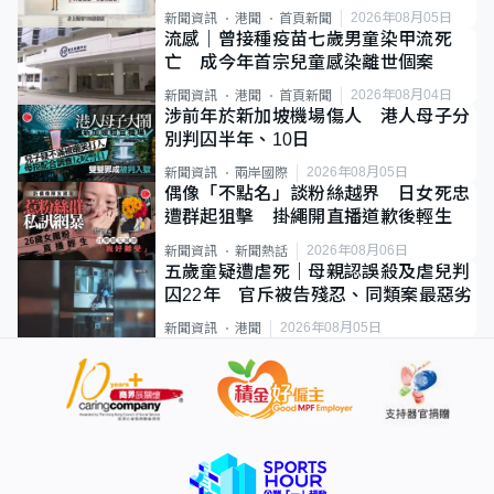
類案最惡劣
2026年08月05日
新聞資訊
港聞
首頁新聞
流感｜曾接種疫苗七歲男童染甲流死
亡 成今年首宗兒童感染離世個案
2026年08月04日
新聞資訊
港聞
首頁新聞
涉前年於新加坡機場傷人 港人母子分
別判囚半年、10日
2026年08月05日
新聞資訊
兩岸國際
偶像「不點名」談粉絲越界 日女死忠
遭群起狙擊 掛繩開直播道歉後輕生
2026年08月06日
新聞資訊
新聞熱話
五歲童疑遭虐死｜母親認誤殺及虐兒判
囚22年 官斥被告殘忍、同類案最惡劣
2026年08月05日
新聞資訊
港聞