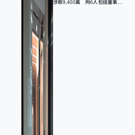
涉款9,400萬 拘6人包括董事股
東 最高金額一宗涉近千萬