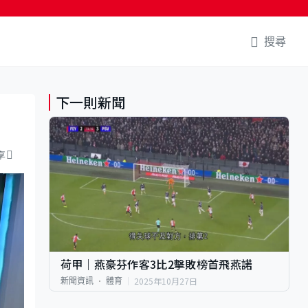
搜尋
下一則新聞
享
荷甲｜燕豪芬作客3比2擊敗榜首飛燕諾
2025年10月27日
新聞資訊
體育