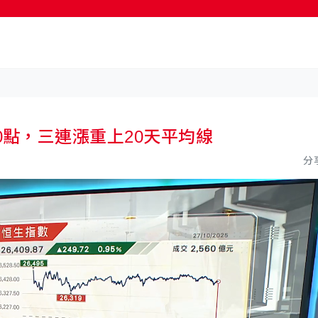
按輸入鍵開始搜尋
逾200點，三連漲重上20天平均線
分