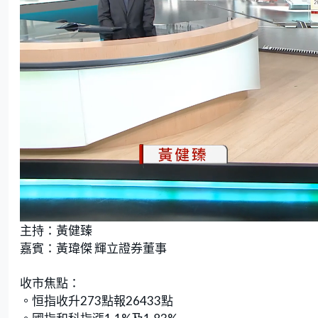
L
U
o
n
主持：黃健臻
a
m
d
u
e
t
嘉賓：黃瑋傑 輝立證券董事
d
e
:
1
.
8
收市焦點：
9
%
。恒指收升273點報26433點