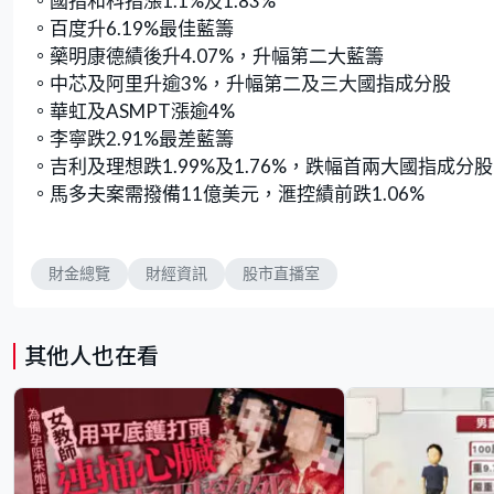
。國指和科指漲1.1%及1.83%
。百度升6.19%最佳藍籌
。藥明康德績後升4.07%，升幅第二大藍籌
。中芯及阿里升逾3%，升幅第二及三大國指成分股
。華虹及ASMPT漲逾4%
。李寧跌2.91%最差藍籌
。吉利及理想跌1.99%及1.76%，跌幅首兩大國指成分股
。馬多夫案需撥備11億美元，滙控績前跌1.06%
財金總覽
財經資訊
股市直播室
其他人也在看