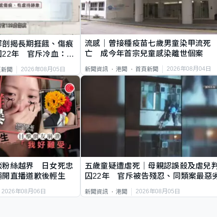
流感｜曾接種疫苗七歲男童染甲流死
解剖揭長期捱餓、傷痕
亡 成今年首宗兒童感染離世個案
22年 官斥冷血：同
2026年08月04日
新聞資訊
港聞
首頁新聞
2026年08月05日
頁新聞
談粉絲越界 日女死忠
五歲童疑遭虐死｜母親認誤殺及虐兒
繩開直播道歉後輕生
囚22年 官斥被告殘忍、同類案最惡
2026年08月06日
2026年08月05日
新聞資訊
港聞