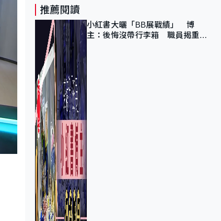
推薦閱讀
小紅書大曬「BB展戰績」 博
主：後悔沒帶行李箱 職員揭重複
入會「阻止唔到」