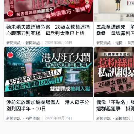
勸未婚夫戒煙爆命案 28歲女教師連捅
五歲童遭虐死｜
心臟兩刀判死緩 母斥判太重已上訴
纍纍 母認罪判囚
類案最惡劣
2026年08月05日
新聞資訊
新聞熱話
新聞資訊
港聞
首
涉前年於新加坡機場傷人 港人母子分
偶像「不點名」
別判囚半年、10日
遭群起狙擊 掛
2026年08月05日
新聞資訊
兩岸國際
新聞資訊
新聞熱話