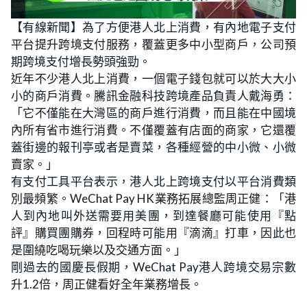
【有線新聞】為了方便港人北上消費，有內地電子支付
平台提升跨境支付服務，覆蓋更多中小型商戶，公司預
期跨境支付增長勢頭強勁。
近年不少港人北上消費，一個電子錢包就可以於大大小
小的商戶消費。騰訊金融科技跨境產品負責人戴海勇：
「它不僅能在大灣區的商戶進行消費，而且能在中國境
內所有省市進行消費。不僅覆蓋有店面的商家，它還覆
蓋街邊的報刊亭或者是賣菜，各種經營的中小微、小微
賣家。」
有支付工具平台表示，港人北上跨境支付以平台消費類
別最頻繁。WeChat Pay HK業務拓展總監周正健：「港
人到內地叫外送需要用美團，到達餐廳可能使用『點
評』購買團購券，回程時可能用『滴滴』打車，因此也
是圍繞吃喝玩樂以及交通方面。」
剛過去的國慶長假期，WeChat Pay港人跨境交易宗數
升1.2倍，周正健看好全年業務增長。