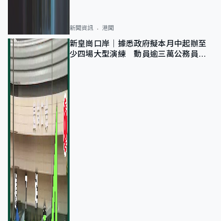
新聞資訊
港聞
新皇崗口岸｜據悉政府擬本月中起辦至
少四場大型演練 動員逾三萬公務員人
次測試