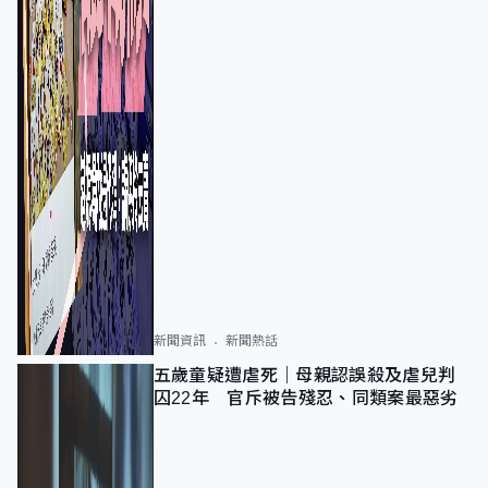
新聞資訊
新聞熱話
五歲童疑遭虐死｜母親認誤殺及虐兒判
囚22年 官斥被告殘忍、同類案最惡劣