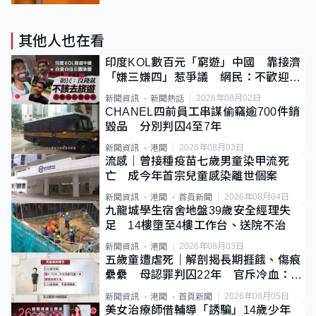
其他人也在看
印度KOL數百元「窮遊」中國 靠接濟
「嫌三嫌四」惹爭議 網民：不歡迎劣
質旅客
2026年08月02日
新聞資訊
新聞熱話
CHANEL四前員工串謀偷竊逾700件銷
毀品 分別判囚4至7年
2026年08月03日
新聞資訊
港聞
流感｜曾接種疫苗七歲男童染甲流死
亡 成今年首宗兒童感染離世個案
2026年08月04日
新聞資訊
港聞
首頁新聞
九龍城學生宿舍地盤39歲安全經理失
足 14樓墮至4樓工作台、送院不治
2026年08月03日
新聞資訊
港聞
五歲童遭虐死｜解剖揭長期捱餓、傷痕
纍纍 母認罪判囚22年 官斥冷血：同
類案最惡劣
2026年08月05日
新聞資訊
港聞
首頁新聞
美女治療師借輔導「誘騙」14歲少年