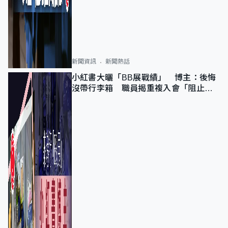
新聞資訊
新聞熱話
小紅書大曬「BB展戰績」 博主：後悔
沒帶行李箱 職員揭重複入會「阻止唔
到」