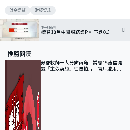
財金總覽
財經資訊
下一則新聞
標普10月中國服務業PMI下跌0.3
推薦閱讀
教會牧師一人分飾兩角 誘騙15歲信徒
簽「主奴契約」性侵拍片 官斥濫用教
友信任、二審判囚9年