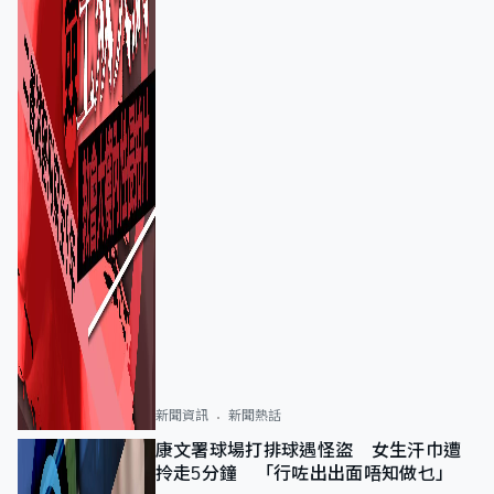
新聞資訊
新聞熱話
康文署球場打排球遇怪盜 女生汗巾遭
拎走5分鐘 「行咗出出面唔知做乜」