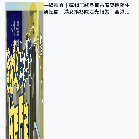
一線搜查｜連鎖店試身室布簾突遭陌生
男扯開 港女換衫險走光報警 全港分
店急換實體門