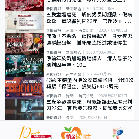
2026年08月05日
新聞資訊
新聞熱話
五歲童遭虐死｜解剖揭長期捱餓、傷痕
纍纍 母認罪判囚22年 官斥冷血：同
類案最惡劣
2026年08月05日
新聞資訊
港聞
首頁新聞
偶像「不點名」談粉絲越界 日女死忠
遭群起狙擊 掛繩開直播道歉後輕生
2026年08月06日
新聞資訊
新聞熱話
涉前年於新加坡機場傷人 港人母子分
別判囚半年、10日
2026年08月05日
新聞資訊
兩岸國際
43歲主婦墮內地公安電騙陷阱 分81次
轉賬「保證金」損失近6900萬元
2026年08月07日
新聞資訊
港聞
首頁新聞
五歲童疑遭虐死｜母親認誤殺及虐兒判
囚22年 官斥被告殘忍、同類案最惡劣
2026年08月05日
新聞資訊
港聞