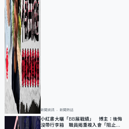
新聞資訊
新聞熱話
小紅書大曬「BB展戰績」 博主：後悔
沒帶行李箱 職員揭重複入會「阻止唔