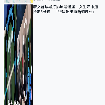
康文署球場打排球遇怪盜 女生汗巾遭
拎走5分鐘 「行咗出出面唔知做乜」