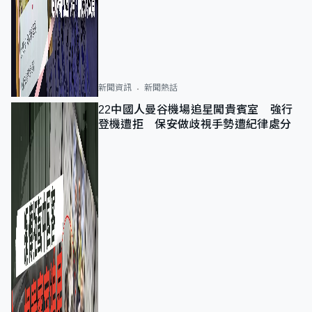
新聞資訊
新聞熱話
22中國人曼谷機場追星闖貴賓室 強行
登機遭拒 保安做歧視手勢遭紀律處分