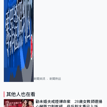
新聞資訊
新聞熱話
其他人也在看
勸未婚夫戒煙爆命案 28歲女教師連捅
心臟兩刀判死緩 母斥判太重已上訴