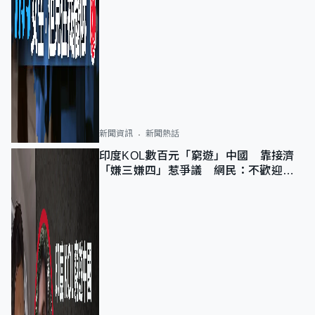
新聞資訊
新聞熱話
印度KOL數百元「窮遊」中國 靠接濟
「嫌三嫌四」惹爭議 網民：不歡迎劣
質旅客