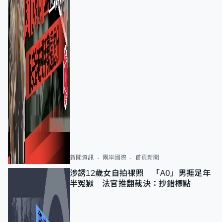
新聞資訊
兩岸國際
首頁新聞
涉誘12歲女自拍祼照 「A0」男捱足年
半冤獄 法官推翻裁決：抄錯標點