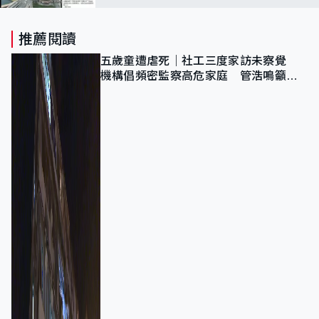
推薦閱讀
五歲童遭虐死｜社工三度家訪未察覺
機構倡頻密監察高危家庭 管浩鳴籲加
強跨部門協作