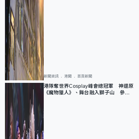
新聞資訊
港聞
首頁新聞
港隊奪世界Cosplay峰會總冠軍 神還原
《魔物獵人》、舞台融入獅子山 參賽
者：讓大家認識香港