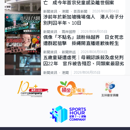
亡 成今年首宗兒童感染離世個案
2026年08月04日
新聞資訊
港聞
首頁新聞
涉前年於新加坡機場傷人 港人母子分
別判囚半年、10日
2026年08月05日
新聞資訊
兩岸國際
偶像「不點名」談粉絲越界 日女死忠
遭群起狙擊 掛繩開直播道歉後輕生
2026年08月06日
新聞資訊
新聞熱話
五歲童疑遭虐死｜母親認誤殺及虐兒判
囚22年 官斥被告殘忍、同類案最惡劣
2026年08月05日
新聞資訊
港聞