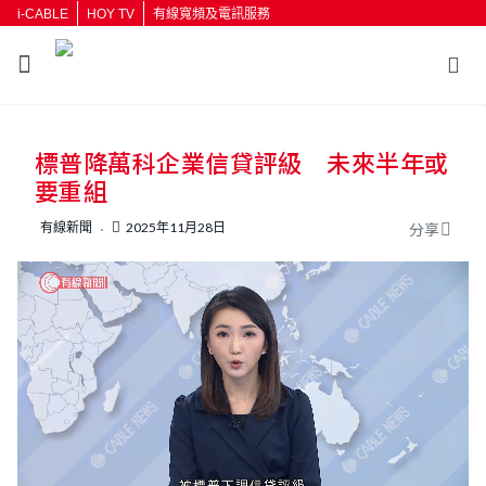
i-CABLE
HOY TV
有線寬頻及電訊服務
返回
標普降萬科企業信貸評級 未來半年或
按輸入鍵開始搜尋
要重組
有線新聞
2025年11月28日
分享