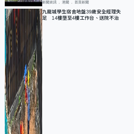
新聞資訊
港聞
首頁新聞
九龍城學生宿舍地盤39歲安全經理失
足 14樓墮至4樓工作台、送院不治