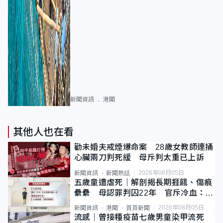
新聞資訊
港聞
其他人也在看
勸未婚夫戒煙爆命案 28歲女教師連捅
心臟兩刀判死緩 母斥判太重已上訴
2026年08月05日
新聞資訊
新聞熱話
五歲童遭虐死｜解剖揭長期捱餓、傷痕
纍纍 母認罪判囚22年 官斥冷血：同
類案最惡劣
2026年08月05日
新聞資訊
港聞
首頁新聞
流感｜曾接種疫苗七歲男童染甲流死