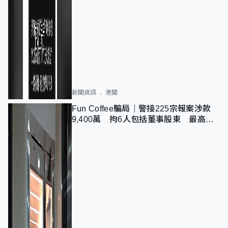
新聞資訊
港聞
Fun Coffee騙局｜警接225宗報案涉款
9,400萬 拘6人包括董事股東 最高金
額一宗涉近千萬