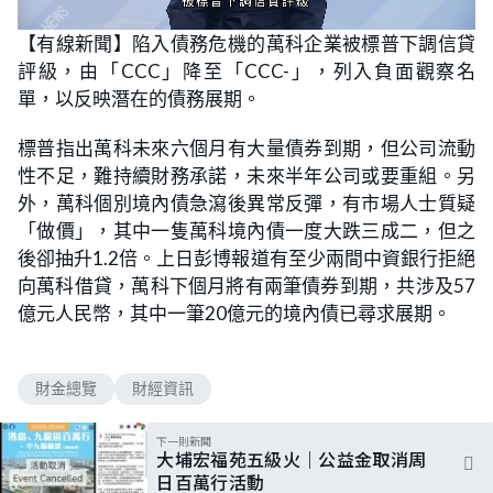
L
U
o
n
【有線新聞】陷入債務危機的萬科企業被標普下調信貸
a
m
d
u
評級，由「CCC」降至「CCC-」，列入負面觀察名
e
t
d
e
:
單，以反映潛在的債務展期。
6
0
.
標普指出萬科未來六個月有大量債券到期，但公司流動
9
4
性不足，難持續財務承諾，未來半年公司或要重組。另
%
外，萬科個別境內債急瀉後異常反彈，有市場人士質疑
「做價」，其中一隻萬科境內債一度大跌三成二，但之
後卻抽升1.2倍。上日彭博報道有至少兩間中資銀行拒絕
向萬科借貸，萬科下個月將有兩筆債券到期，共涉及57
億元人民幣，其中一筆20億元的境內債已尋求展期。
財金總覽
財經資訊
下一則新聞
大埔宏福苑五級火｜公益金取消周
日百萬行活動