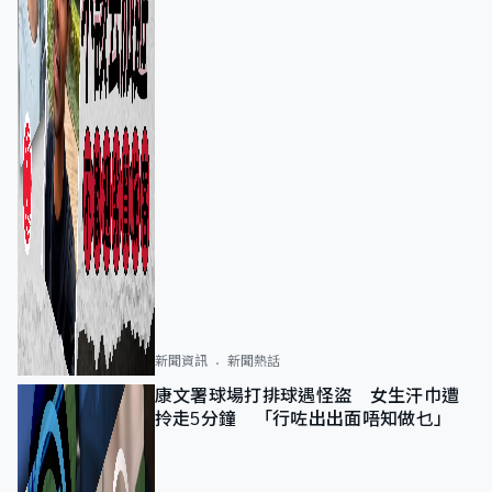
新聞資訊
新聞熱話
康文署球場打排球遇怪盜 女生汗巾遭
拎走5分鐘 「行咗出出面唔知做乜」