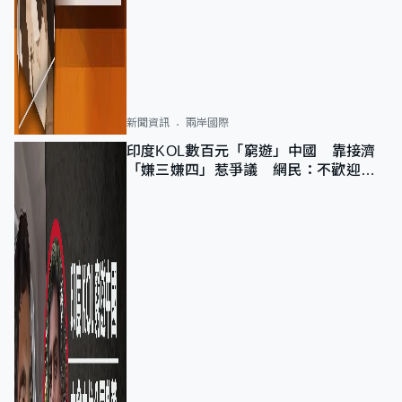
新聞資訊
兩岸國際
印度KOL數百元「窮遊」中國 靠接濟
「嫌三嫌四」惹爭議 網民：不歡迎劣
質旅客