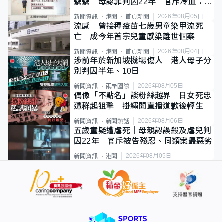
纍纍 母認罪判囚22年 官斥冷血：同
類案最惡劣
2026年08月05日
新聞資訊
港聞
首頁新聞
流感｜曾接種疫苗七歲男童染甲流死
亡 成今年首宗兒童感染離世個案
2026年08月04日
新聞資訊
港聞
首頁新聞
涉前年於新加坡機場傷人 港人母子分
別判囚半年、10日
2026年08月05日
新聞資訊
兩岸國際
偶像「不點名」談粉絲越界 日女死忠
遭群起狙擊 掛繩開直播道歉後輕生
2026年08月06日
新聞資訊
新聞熱話
五歲童疑遭虐死｜母親認誤殺及虐兒判
囚22年 官斥被告殘忍、同類案最惡劣
2026年08月05日
新聞資訊
港聞