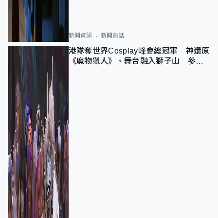
新聞資訊
新聞熱話
港隊奪世界Cosplay峰會總冠軍 神還原
《魔物獵人》、舞台融入獅子山 參賽
者：讓大家認識香港