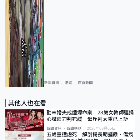
新聞資訊
港聞
首頁新聞
其他人也在看
勸未婚夫戒煙爆命案 28歲女教師連捅
心臟兩刀判死緩 母斥判太重已上訴
2026年08月05日
新聞資訊
新聞熱話
五歲童遭虐死｜解剖揭長期捱餓、傷痕