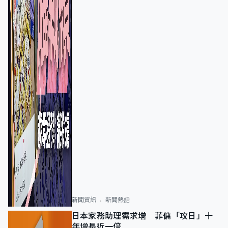
新聞資訊
新聞熱話
日本家務助理需求增 菲傭「攻日」十
年增長近一倍