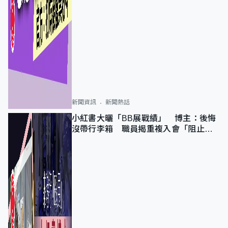
新聞資訊
新聞熱話
小紅書大曬「BB展戰績」 博主：後悔
沒帶行李箱 職員揭重複入會「阻止唔
到」