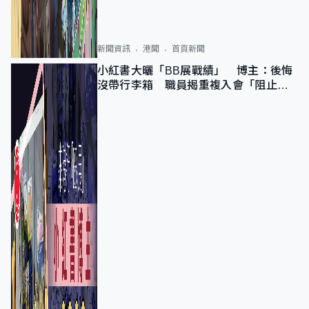
新聞資訊
港聞
首頁新聞
小紅書大曬「BB展戰績」 博主：後悔
沒帶行李箱 職員揭重複入會「阻止唔
到」