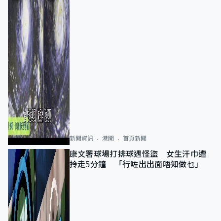
新聞資訊
港聞
首頁新聞
康文署球場打排球遇怪盜 女生汗巾遭
拎走5分鐘 「行咗出出面唔知做乜」