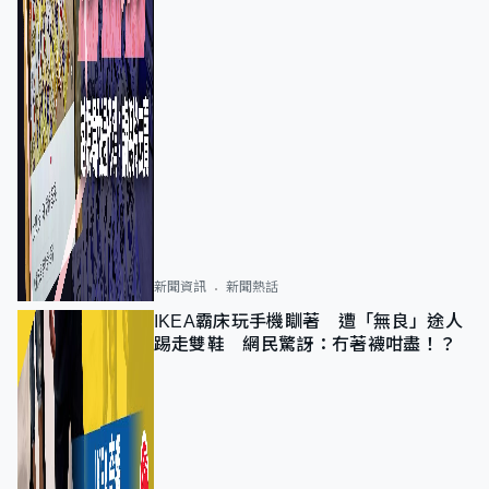
新聞資訊
新聞熱話
IKEA霸床玩手機瞓著 遭「無良」途人
踢走雙鞋 網民驚訝：冇著襪咁盡！？