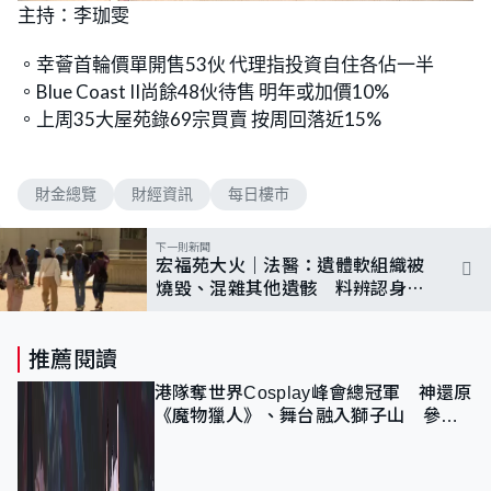
n
主持：李珈雯
a
m
d
u
e
t
d
e
。幸薈首輪價單開售53伙 代理指投資自住各佔一半
:
1
。Blue Coast II尚餘48伙待售 明年或加價10%
0
.
。上周35大屋苑錄69宗買賣 按周回落近15%
5
9
%
財金總覽
財經資訊
每日樓市
下一則新聞
宏福苑大火｜法醫：遺體軟組織被
燒毀、混雜其他遺骸 料辨認身份
至少數月
推薦閱讀
港隊奪世界Cosplay峰會總冠軍 神還原
《魔物獵人》、舞台融入獅子山 參賽
者：讓大家認識香港