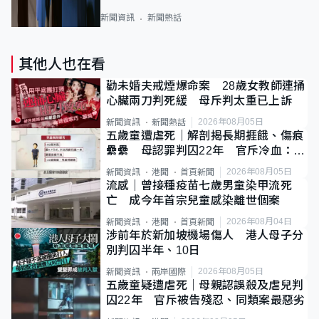
新聞資訊
新聞熱話
其他人也在看
勸未婚夫戒煙爆命案 28歲女教師連捅
心臟兩刀判死緩 母斥判太重已上訴
2026年08月05日
新聞資訊
新聞熱話
五歲童遭虐死｜解剖揭長期捱餓、傷痕
纍纍 母認罪判囚22年 官斥冷血：同
類案最惡劣
2026年08月05日
新聞資訊
港聞
首頁新聞
流感｜曾接種疫苗七歲男童染甲流死
亡 成今年首宗兒童感染離世個案
2026年08月04日
新聞資訊
港聞
首頁新聞
涉前年於新加坡機場傷人 港人母子分
別判囚半年、10日
2026年08月05日
新聞資訊
兩岸國際
五歲童疑遭虐死｜母親認誤殺及虐兒判
囚22年 官斥被告殘忍、同類案最惡劣