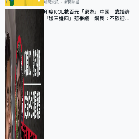
新聞資訊
新聞熱話
印度KOL數百元「窮遊」中國 靠接濟
「嫌三嫌四」惹爭議 網民：不歡迎劣
質旅客