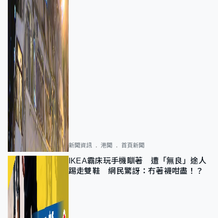
新聞資訊
港聞
首頁新聞
IKEA霸床玩手機瞓著 遭「無良」途人
踢走雙鞋 網民驚訝：冇著襪咁盡！？