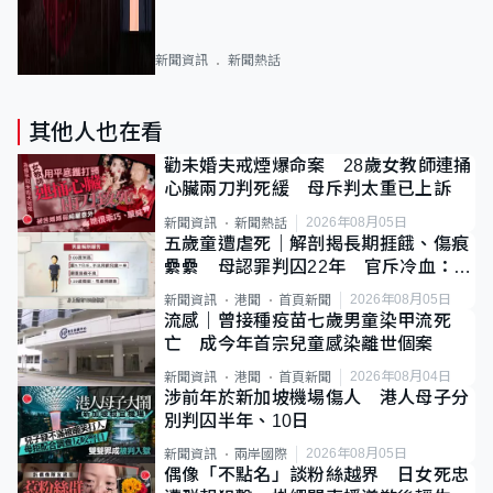
新聞資訊
新聞熱話
其他人也在看
勸未婚夫戒煙爆命案 28歲女教師連捅
心臟兩刀判死緩 母斥判太重已上訴
2026年08月05日
新聞資訊
新聞熱話
五歲童遭虐死｜解剖揭長期捱餓、傷痕
纍纍 母認罪判囚22年 官斥冷血：同
類案最惡劣
2026年08月05日
新聞資訊
港聞
首頁新聞
流感｜曾接種疫苗七歲男童染甲流死
亡 成今年首宗兒童感染離世個案
2026年08月04日
新聞資訊
港聞
首頁新聞
涉前年於新加坡機場傷人 港人母子分
別判囚半年、10日
2026年08月05日
新聞資訊
兩岸國際
偶像「不點名」談粉絲越界 日女死忠