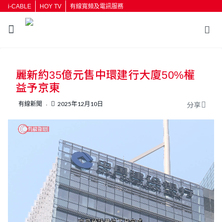
i-CABLE
HOY TV
有線寬頻及電訊服務
返回
麗新約35億元售中環建行大廈50%權
按輸入鍵開始搜尋
益予京東
有線新聞
2025年12月10日
分享