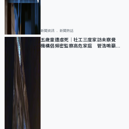
新聞資訊
新聞熱話
五歲童遭虐死｜社工三度家訪未察覺
機構倡頻密監察高危家庭 管浩鳴籲加
強跨部門協作