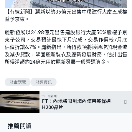
L
U
o
n
【有線新聞】麗新以約35億元出售中環建行大廈五成權
a
m
d
u
益予京東。
e
t
d
e
:
7
麗新發展以34.98億元出售建設銀行大廈50%股權予京
1
.
東子公司，交易預計最快下月完成，交易作價較7月底
4
3
估值折讓6.7%。麗新指出，所得款項將透過增加現金流
%
及減少貸款，鞏固麗新製衣及麗新發展財務，估計出售
所得淨額約24億元用於麗新發展一般營運資金。
財金總覽
財經資訊
下一則新聞
FT：內地將限制境內使用英偉達
H200晶片
推薦閱讀