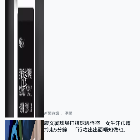
新聞資訊
港聞
康文署球場打排球遇怪盜 女生汗巾遭
拎走5分鐘 「行咗出出面唔知做乜」