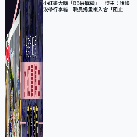
小紅書大曬「BB展戰績」 博主：後悔
沒帶行李箱 職員揭重複入會「阻止唔
到」