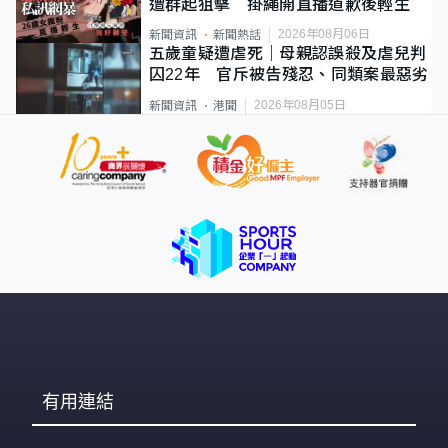
遭群起狙擊 掛繩開直播道歉後輕生
2026年08月06日
新聞資訊
新聞熱話
五歲童疑遭虐死｜母親認誤殺及虐兒判
囚22年 官斥被告殘忍、同類案最惡劣
2026年08月05日
新聞資訊
港聞
有用連結