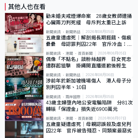
其他人也在看
勸未婚夫戒煙爆命案 28歲女教師連捅
心臟兩刀判死緩 母斥判太重已上訴
2026年08月05日
新聞資訊
新聞熱話
五歲童遭虐死｜解剖揭長期捱餓、傷痕
纍纍 母認罪判囚22年 官斥冷血：同
類案最惡劣
2026年08月05日
新聞資訊
港聞
首頁新聞
偶像「不點名」談粉絲越界 日女死忠
遭群起狙擊 掛繩開直播道歉後輕生
2026年08月06日
新聞資訊
新聞熱話
涉前年於新加坡機場傷人 港人母子分
別判囚半年、10日
2026年08月05日
新聞資訊
兩岸國際
43歲主婦墮內地公安電騙陷阱 分81次
轉賬「保證金」損失近6900萬元
2026年08月07日
新聞資訊
港聞
首頁新聞
五歲童疑遭虐死｜母親認誤殺及虐兒判
囚22年 官斥被告殘忍、同類案最惡劣