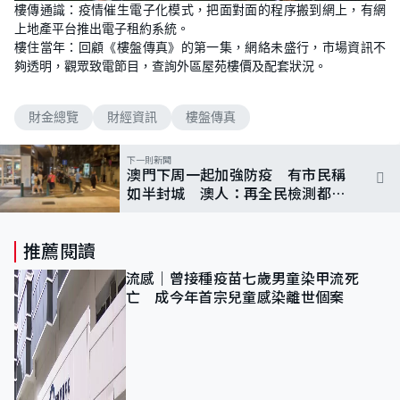
n
樓傳通識：疫情催生電子化模式，把面對面的程序搬到網上，有網
a
m
d
u
上地產平台推出電子租約系統。
e
t
d
e
樓住當年：回顧《樓盤傳真》的第一集，網絡未盛行，市場資訊不
:
6
夠透明，觀眾致電節目，查詢外區屋苑樓價及配套狀況。
.
5
9
%
財金總覽
財經資訊
樓盤傳真
下一則新聞
澳門下周一起加強防疫 有市民稱
如半封城 澳人：再全民檢測都無
助抗疫
推薦閱讀
流感｜曾接種疫苗七歲男童染甲流死
亡 成今年首宗兒童感染離世個案