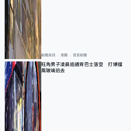
新聞資訊
港聞
首頁新聞
旺角男子凌晨追通宵巴士落空 打爆擋
風玻璃逃去