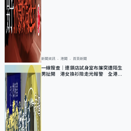
新聞資訊
港聞
首頁新聞
一線搜查｜連鎖店試身室布簾突遭陌生
男扯開 港女換衫險走光報警 全港分
店急換實體門