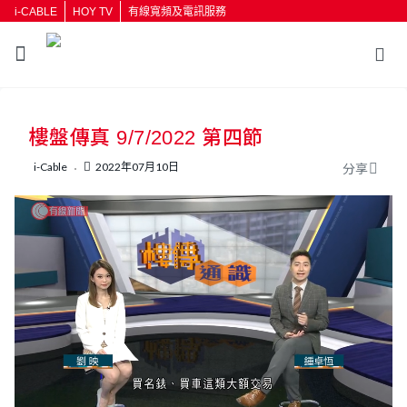
i-CABLE
HOY TV
有線寬頻及電訊服務
返回
樓盤傳真 9/7/2022 第四節
按輸入鍵開始搜尋
i-Cable
2022年07月10日
分享
L
U
o