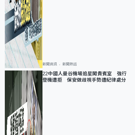
新聞資訊
新聞熱話
22中國人曼谷機場追星闖貴賓室 強行
登機遭拒 保安做歧視手勢遭紀律處分